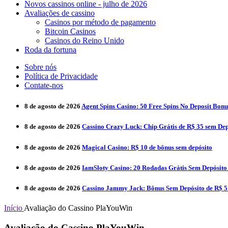
Novos cassinos online - julho de 2026
Avaliações de cassino
Casinos por método de pagamento
Bitcoin Casinos
Casinos do Reino Unido
Roda da fortuna
Sobre nós
Política de Privacidade
Contate-nos
8 de agosto de 2026
Agent Spins Casino: 50 Free Spins No Deposit Bonu
8 de agosto de 2026
Cassino Crazy Luck: Chip Grátis de R$ 35 sem Dep
8 de agosto de 2026
Magical Casino: R$ 10 de bônus sem depósito
8 de agosto de 2026
IamSloty Casino: 20 Rodadas Grátis Sem Depósito
8 de agosto de 2026
Cassino Jammy Jack: Bônus Sem Depósito de R$ 5 
Início
Avaliação do Cassino PlaYouWin
Avaliação do Cassino PlaYouWin