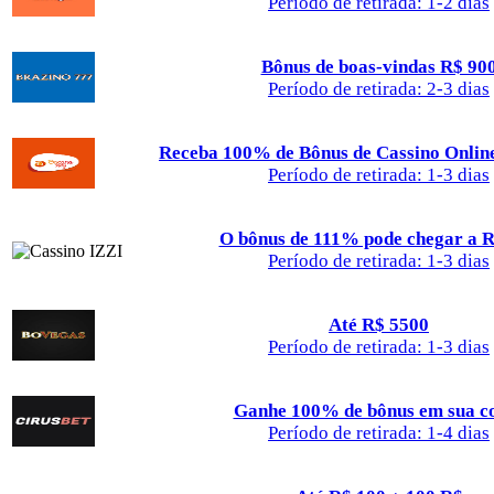
Período de retirada: 1-2 dias
Bônus de boas-vindas R$ 90
Período de retirada: 2-3 dias
Receba 100% de Bônus de Cassino Online
Período de retirada: 1-3 dias
O bônus de 111% pode chegar a 
Período de retirada: 1-3 dias
Até R$ 5500
Período de retirada: 1-3 dias
Ganhe 100% de bônus em sua c
Período de retirada: 1-4 dias