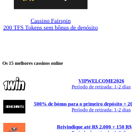
Cassino Fairspin
200 TFS Tokens sem bônus de depósito
Os 15 melhores cassinos online
VIPWELCOME2026
Período de retirada: 1-2 dias
500% de bónus para o primeiro depósito + 2
Período de retirada: 1-2 dias
Reivindique até R$ 2.000 + 150 R$