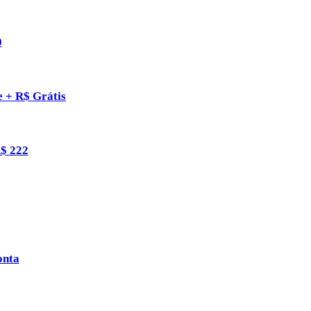
0
 + R$ Grátis
R$ 222
onta