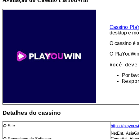
Cassino Pl
desktop e mó
O cassino é 
O PlaYouWin 
Você deve
Por fav
Respo
Detalhes do cassino
✪ Site:
https://playouw
NetEnt, AsiaGa
✪ Provedores de Software:
GameArt, Haban