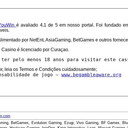
aYouWin
é avaliado 4,1 de 5 em nosso portal. Foi fundado em
veis.
alimentado por
NetEnt, AsiaGaming, BetGames e outros fornece
Casino é licenciado por Curaçao.
 ter pelo menos 18 anos para visitar este cas
or, leia os Termos e Condições cuidadosamente;
nsabilidade de jogo –
www.begambleaware.org
in.com
ming, BetGames, Evolution Gaming, Ezugi, Vivo Gaming, BF Games, Bluep
ero, Hacksaw Gaming, IronDog, Kiron Interactive, Leap, Mascot Gaming, 