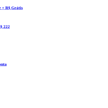
 + R$ Grátis
R$ 222
onta