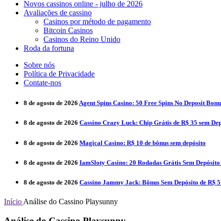
Novos cassinos online - julho de 2026
Avaliações de cassino
Casinos por método de pagamento
Bitcoin Casinos
Casinos do Reino Unido
Roda da fortuna
Sobre nós
Política de Privacidade
Contate-nos
8 de agosto de 2026
Agent Spins Casino: 50 Free Spins No Deposit Bonu
8 de agosto de 2026
Cassino Crazy Luck: Chip Grátis de R$ 35 sem Dep
8 de agosto de 2026
Magical Casino: R$ 10 de bônus sem depósito
8 de agosto de 2026
IamSloty Casino: 20 Rodadas Grátis Sem Depósito
8 de agosto de 2026
Cassino Jammy Jack: Bônus Sem Depósito de R$ 5 
Início
Análise do Cassino Playsunny
Análise do Cassino Playsunny