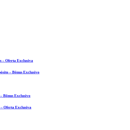
s – Oferta Exclusiva
ósito – Bônus Exclusivo
 – Bônus Exclusivo
– Oferta Exclusiva