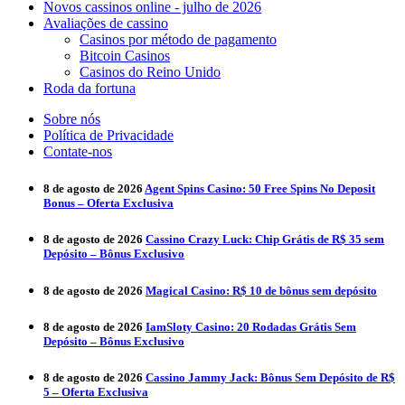
Novos cassinos online - julho de 2026
Avaliações de cassino
Casinos por método de pagamento
Bitcoin Casinos
Casinos do Reino Unido
Roda da fortuna
Sobre nós
Política de Privacidade
Contate-nos
8 de agosto de 2026
Agent Spins Casino: 50 Free Spins No Deposit
Bonus – Oferta Exclusiva
8 de agosto de 2026
Cassino Crazy Luck: Chip Grátis de R$ 35 sem
Depósito – Bônus Exclusivo
8 de agosto de 2026
Magical Casino: R$ 10 de bônus sem depósito
8 de agosto de 2026
IamSloty Casino: 20 Rodadas Grátis Sem
Depósito – Bônus Exclusivo
8 de agosto de 2026
Cassino Jammy Jack: Bônus Sem Depósito de R$
5 – Oferta Exclusiva