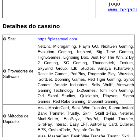
jo
www.begam
Detalhes do cassino
✪ Site:
https://plazaroyal.com
NetEnt, Microgaming, Play’n GO, NextGen Gaming,
Evolution Gaming, Inspired, Big Time Gaming,
High5Games, Lightning Box, Just For The Win, 2 By
2 Gaming, SG Gaming, Thunderkick, Foxium,
Skywind Group, Elk Studios, Amaya (Chartwell),
✪ Provedores de
Realistic Games, PariPlay, Pragmatic Play, Wazdan,
Software:
iSoftBet, Booming Games, Red Tiger Gaming, Synot
Games, Amatic Industries, Bally Wulff, Ainsworth
Gaming Technology, 1x2Games, Tom Horn Gaming,
Old Skool Studios, Quickspin, Playson, Sigma
Games, Red Rake Gaming, Blueprint Gaming
Visa, MasterCard, Bank Wire Transfer, Klarna Instant
Bank Transfer, Trustly, Skrill, Skrill 1-Tap, Neteller,
✪ Métodos de
MuchBetter, EcoPayz, PayPal, Rapid Transfer,
Depósito:
GiroPay, Interac, Easy EFT, AstroPay Card, Euteller,
EPS, CashtoCode, Paysafe Cartão
Visa, MasterCard, Bank Wire Transfer, Trustly, Skrill,