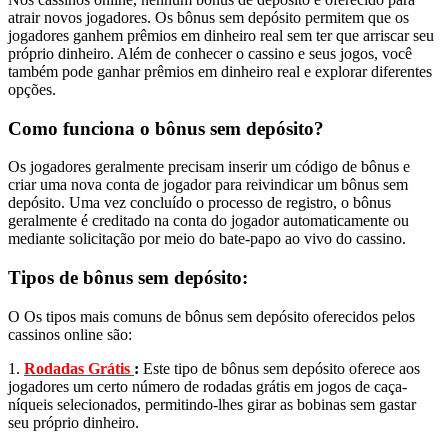
atrair novos jogadores. Os bônus sem depósito permitem que os
jogadores ganhem prêmios em dinheiro real sem ter que arriscar seu
próprio dinheiro. Além de conhecer o cassino e seus jogos, você
também pode ganhar prêmios em dinheiro real e explorar diferentes
opções.
Como funciona o bônus sem depósito?
Os jogadores geralmente precisam inserir um código de bônus e
criar uma nova conta de jogador para reivindicar um bônus sem
depósito. Uma vez concluído o processo de registro, o bônus
geralmente é creditado na conta do jogador automaticamente ou
mediante solicitação por meio do bate-papo ao vivo do cassino.
Tipos de bônus sem depósito:
O Os tipos mais comuns de bônus sem depósito oferecidos pelos
cassinos online são:
1.
Rodadas Grátis
:
Este tipo de bônus sem depósito oferece aos
jogadores um certo número de rodadas grátis em jogos de caça-
níqueis selecionados, permitindo-lhes girar as bobinas sem gastar
seu próprio dinheiro.