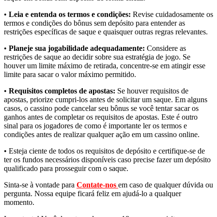
•
Leia e entenda os termos e condições:
Revise cuidadosamente os
termos e condições do bônus sem depósito para entender as
restrições específicas de saque e quaisquer outras regras relevantes.
•
Planeje sua jogabilidade adequadamente:
Considere as
restrições de saque ao decidir sobre sua estratégia de jogo. Se
houver um limite máximo de retirada, concentre-se em atingir esse
limite para sacar o valor máximo permitido.
•
Requisitos completos de apostas:
Se houver requisitos de
apostas, priorize cumpri-los antes de solicitar um saque. Em alguns
casos, o cassino pode cancelar seu bônus se você tentar sacar os
ganhos antes de completar os requisitos de apostas. Este é outro
sinal para os jogadores de como é importante ler os termos e
condições antes de realizar qualquer ação em um cassino online.
• Esteja ciente de todos os requisitos de depósito e certifique-se de
ter os fundos necessários disponíveis caso precise fazer um depósito
qualificado para prosseguir com o saque.
Sinta-se à vontade para
Contate-nos
em caso de qualquer dúvida ou
pergunta. Nossa equipe ficará feliz em ajudá-lo a qualquer
momento.