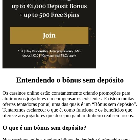
Entendendo o bônus sem depósito
Os cassinos online estão constantemente criando promoções para
atrair novos jogadores e recompensar os existentes. Existem muitas
ofertas tentadoras por aí, uma das quais é um “Bônus sem depósito”.
Tentaremos esclarecer o que é, como funciona e os benefícios que
oferece aos jogadores que desejam ganhar dinheiro real sem riscos.
O que é um bônus sem depósito?
Nos cassinos online, nenhum bônus de depósito é oferecido para