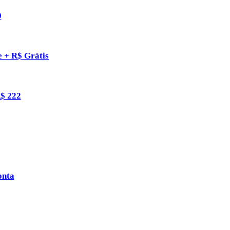
0
 + R$ Grátis
R$ 222
onta