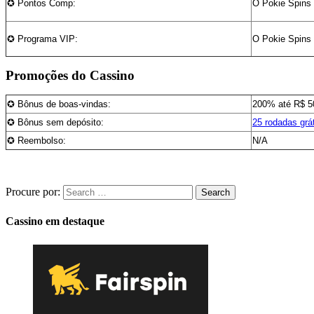
✪ Pontos Comp:
O Pokie Spins 
✪ Programa VIP:
O Pokie Spins 
Promoções do Cassino
✪ Bônus de boas-vindas:
200% até R$ 5
✪ Bônus sem depósito:
25 rodadas grá
✪ Reembolso:
N/A
Procure por:
Cassino em destaque