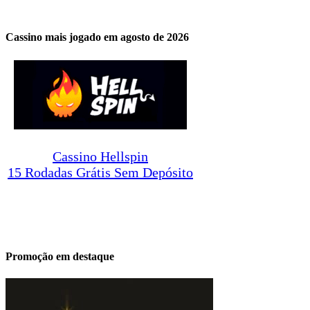
Cassino mais jogado em agosto de 2026
Cassino Hellspin
15 Rodadas Grátis Sem Depósito
Promoção em destaque