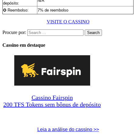
N/A
depósito:
✪ Reembolso:
7% de reembolso
VISITE O CASSINO
Procure por:
Cassino em destaque
Cassino Fairspin
200 TFS Tokens sem bônus de depósito
Leia a análise do cassino >>