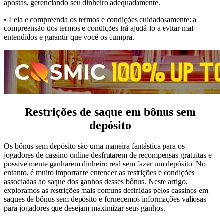
apostas, gerenciando seu dinheiro adequadamente.
• Leia e compreenda os termos e condições cuidadosamente: a
compreensão dos termos e condições irá ajudá-lo a evitar mal-
entendidos e garantir que você os cumpra.
Restrições de saque em bônus sem
depósito
Os bônus sem depósito são uma maneira fantástica para os
jogadores de cassino online desfrutarem de recompensas gratuitas e
possivelmente ganharem dinheiro real sem fazer um depósito. No
entanto, é muito importante entender as restrições e condições
associadas ao saque dos ganhos desses bônus. Neste artigo,
exploramos as restrições mais comuns definidas pelos cassinos em
saques de bônus sem depósito e fornecemos informações valiosas
para jogadores que desejam maximizar seus ganhos.