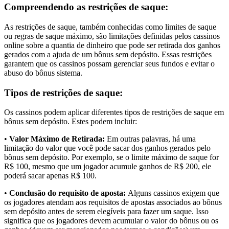
Compreendendo as restrições de saque:
As restrições de saque, também conhecidas como limites de saque
ou regras de saque máximo, são limitações definidas pelos cassinos
online sobre a quantia de dinheiro que pode ser retirada dos ganhos
gerados com a ajuda de um bônus sem depósito. Essas restrições
garantem que os cassinos possam gerenciar seus fundos e evitar o
abuso do bônus sistema.
Tipos de restrições de saque:
Os cassinos podem aplicar diferentes tipos de restrições de saque em
bônus sem depósito. Estes podem incluir:
•
Valor Máximo de Retirada:
Em outras palavras, há uma
limitação do valor que você pode sacar dos ganhos gerados pelo
bônus sem depósito. Por exemplo, se o limite máximo de saque for
R$ 100, mesmo que um jogador acumule ganhos de R$ 200, ele
poderá sacar apenas R$ 100.
•
Conclusão do requisito de aposta:
Alguns cassinos exigem que
os jogadores atendam aos requisitos de apostas associados ao bônus
sem depósito antes de serem elegíveis para fazer um saque. Isso
significa que os jogadores devem acumular o valor do bônus ou os