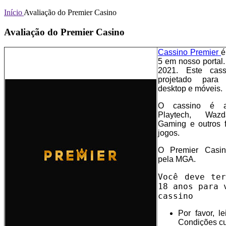
Início
Avaliação do Premier Casino
Avaliação do Premier Casino
Cassino Premier
é
5 em nosso portal
2021. Este cass
projetado para
desktop e móveis.
O cassino é al
Playtech, Wazd
Gaming e outros 
jogos.
O Premier Casin
pela MGA.
Você deve te
18 anos para 
cassino
Por favor, l
Condições c