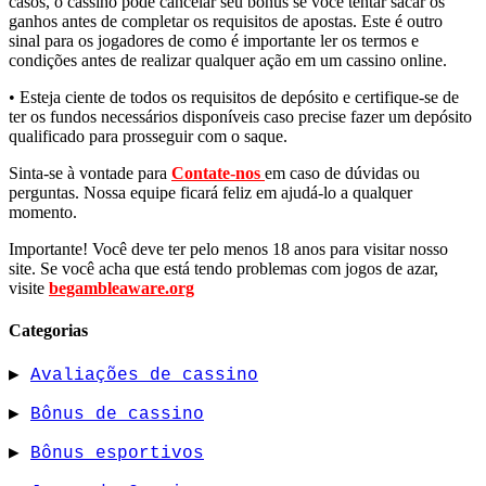
casos, o cassino pode cancelar seu bônus se você tentar sacar os
ganhos antes de completar os requisitos de apostas. Este é outro
sinal para os jogadores de como é importante ler os termos e
condições antes de realizar qualquer ação em um cassino online.
• Esteja ciente de todos os requisitos de depósito e certifique-se de
ter os fundos necessários disponíveis caso precise fazer um depósito
qualificado para prosseguir com o saque.
Sinta-se à vontade para
Contate-nos
em caso de dúvidas ou
perguntas. Nossa equipe ficará feliz em ajudá-lo a qualquer
momento.
Importante! Você deve ter pelo menos 18 anos para visitar nosso
site. Se você acha que está tendo problemas com jogos de azar,
visite
begambleaware.org
Categorias
▶
Avaliações de cassino
▶
Bônus de cassino
▶
Bônus esportivos