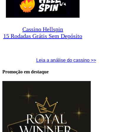
Cassino Hellspin
15 Rodadas Grátis Sem Depósito
Leia a análise do cassino >>
Promoção em destaque