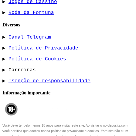
▶
Jogos de Cassino
▶
Roda da Fortuna
Diversos
▶
Canal Telegram
▶
Política de Privacidade
▶
Política de Cookies
▶ Carreiras
▶
Isenção de responsabilidade
Informação importante
Você deve ter pelo menos 18 anos para visitar este site.
Ao visitar o no-depositz.com,
você certifica que aceitou nossa política de privacidade e cookies.
Este site não é um