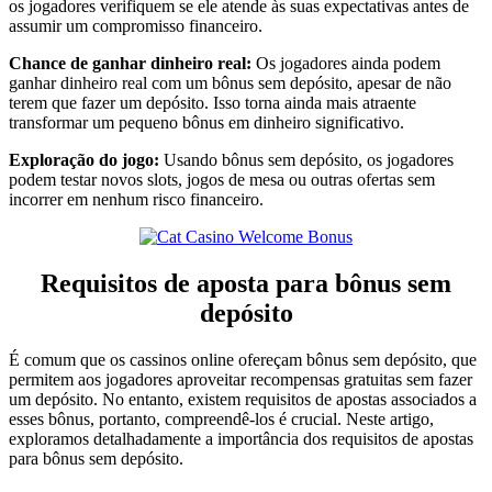
os jogadores verifiquem se ele atende às suas expectativas antes de
assumir um compromisso financeiro.
Chance de ganhar dinheiro real:
Os jogadores ainda podem
ganhar dinheiro real com um bônus sem depósito, apesar de não
terem que fazer um depósito. Isso torna ainda mais atraente
transformar um pequeno bônus em dinheiro significativo.
Exploração do jogo:
Usando bônus sem depósito, os jogadores
podem testar novos slots, jogos de mesa ou outras ofertas sem
incorrer em nenhum risco financeiro.
Requisitos de aposta para bônus sem
depósito
É comum que os cassinos online ofereçam bônus sem depósito, que
permitem aos jogadores aproveitar recompensas gratuitas sem fazer
um depósito. No entanto, existem requisitos de apostas associados a
esses bônus, portanto, compreendê-los é crucial. Neste artigo,
exploramos detalhadamente a importância dos requisitos de apostas
para bônus sem depósito.