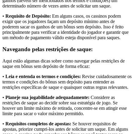
ganhos (devem ser mencionados nos termos e condições) um
determinado número de vezes antes de solicitar um saque.
•
Requisito de Depósito:
Em alguns casos, os cassinos podem
exigir que os jogadores façam um depósito mínimo antes de
poderem sacar os ganhos de um bônus sem depósito. Isso é feito
principalmente para verificar a identidade do jogador e garantir que
um método de pagamento válido esteja disponível para saques.
Navegando pelas restrições de saque:
Aqui estão algumas dicas sobre como navegar pelas restrições de
saque em bônus sem depósito de forma eficaz:
•
Leia e entenda os termos e condições:
Revise cuidadosamente os
termos e condições do bônus sem depósito para entender as
restrições específicas de saque e quaisquer outras regras relevantes.
•
Planeje sua jogabilidade adequadamente:
Considere as
restrições de saque ao decidir sobre sua estratégia de jogo. Se
houver um limite máximo de retirada, concentre-se em atingir esse
limite para sacar o valor máximo permitido.
•
Requisitos completos de apostas:
Se houver requisitos de
apostas, priorize cumpri-los antes de solicitar um saque. Em alguns