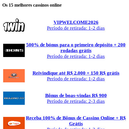
Os 15 melhores cassinos online
VIPWELCOME2026
Período de retirada: 1-2 dias
500% de bónus para o primeiro depósito + 200
rodadas grátis
Período de retirada: 1-2 dias
Reivindique até R$ 2.000 + 150 R$ grátis
Período de retirada: 1-2 dias
Bônus de boas-vindas R$ 900
Período de retirada: 2-3 dias
Receba 100% de Bônus de Cassino Online + R$
Grátis