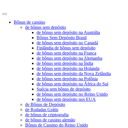
no-depositz
Bônus de cassino
de bônus sem depósito
de bônus sem depósito na Austrália
Bônus Sem Depósito Brasil
de bônus sem depósito no Canadá
Finlândia de bônus sem depósito
de bônus sem depósito na França
de bônus sem depósito na Alemanha
de bônus sem depósito na Índia
de bônus sem depósito na Holanda
de bônus sem depósito da Nova Zelândia
de bônus sem depósito na Polônia
de bônus sem depósito na África do Sul
Suécia sem bônus de depósito
de bônus sem depósito no Reino Unido
de bônus sem depósito nos EUA
de Bônus de Depósito
de Rodadas Grátis
de bônus de criptografia
de bônus de cassino alemão
Bônus de Cassino do Reino Unido