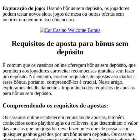
Exploração do jogo:
Usando bônus sem depósito, os jogadores
podem testar novos slots, jogos de mesa ou outras ofertas sem
incorrer em nenhum risco financeiro.
Requisitos de aposta para bônus sem
depósito
É comum que os cassinos online ofereçam bônus sem depósito, que
permitem aos jogadores aproveitar recompensas gratuitas sem fazer
um depósito. No entanto, existem requisitos de apostas associados a
esses bônus, portanto, compreendê-los é crucial. Neste artigo,
exploramos detalhadamente a importância dos requisitos de apostas
para bônus sem depósito.
Compreendendo os requisitos de apostas:
Os cassinos online estabelecem requisitos de apostas, também
conhecidos como playthroughs ou rollovers, que determinam o valor
das apostas que um jogador deve fazer antes que ele possa sacar
quaisquer ganhos gerados por um bônus sem depósito. Os cassinos
usam esses requisitos para garantir um jogo justo e evitar o abuso do