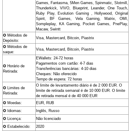
Games, Fantasma, 5Men Games, Spinmatic, Slotmill,
Thunderkick, VIVO, Blueprint, Leander, One Touch,
Ruby Play, Evolution Gaming , Hollywood, Original
Spirit, BF Games, Vela Gaming, Matrix, OMI,
Sompleplay, KA Gaming, Pocket Games, PnePlay,
Macaw, Swintt
✪ Métodos de
Visa, Mastercard, Bitcoin, Piastrix
Depósito:
✪ Métodos de
Visa, Mastercard, Bitcoin, Piastrix
saque:
EWallets: 24-72 horas
Pagamentos com cartão: 4-7 dias
✪ Horário de
Transferências bancárias: 4-10 dias
Retirada:
Cheques: Não oferecido
Tempo de espera: 72 horas
O limite de levantamento diário é de 2 000 EUR. O
✪ Limites de
limite de retirada semanal é de 10 000 EUR. O limite
Retirada:
de retirada mensal é de 40 000 EUR
✪ Moedas:
EUR, RUB
✪ Idiomas:
Inglês, Russo
✪ Licença:
Não licenciado
✪ Estabelecido:
2020