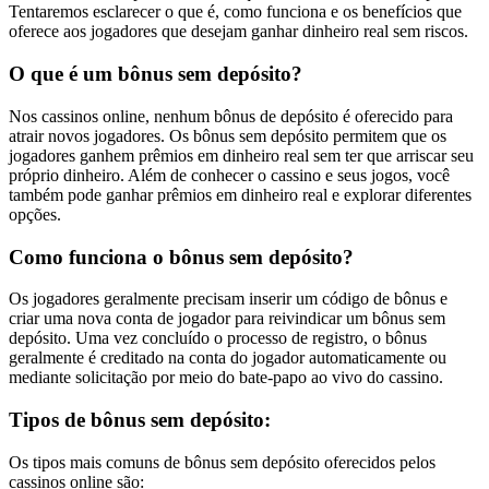
Tentaremos esclarecer o que é, como funciona e os benefícios que
oferece aos jogadores que desejam ganhar dinheiro real sem riscos.
O que é um bônus sem depósito?
Nos cassinos online, nenhum bônus de depósito é oferecido para
atrair novos jogadores. Os bônus sem depósito permitem que os
jogadores ganhem prêmios em dinheiro real sem ter que arriscar seu
próprio dinheiro. Além de conhecer o cassino e seus jogos, você
também pode ganhar prêmios em dinheiro real e explorar diferentes
opções.
Como funciona o bônus sem depósito?
Os jogadores geralmente precisam inserir um código de bônus e
criar uma nova conta de jogador para reivindicar um bônus sem
depósito. Uma vez concluído o processo de registro, o bônus
geralmente é creditado na conta do jogador automaticamente ou
mediante solicitação por meio do bate-papo ao vivo do cassino.
Tipos de bônus sem depósito:
Os tipos mais comuns de bônus sem depósito oferecidos pelos
cassinos online são: