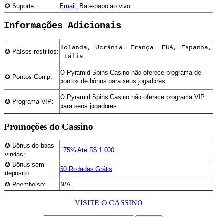
✪ Suporte:
Email,
Bate-papo ao vivo
Informações Adicionais
Holanda, Ucrânia, França, EUA, Espanha,
✪ Países restritos:
Itália
O Pyramid Spins Casino não oferece programa de
✪ Pontos Comp:
pontos de bônus para seus jogadores
O Pyramid Spins Casino não oferece programa VIP
✪ Programa VIP:
para seus jogadores
Promoções do Cassino
✪ Bônus de boas-
175% Até R$ 1.000
vindas:
✪ Bônus sem
50 Rodadas Grátis
depósito:
✪ Reembolso:
N/A
VISITE O CASSINO