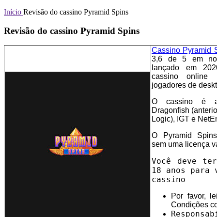
Início
Revisão do cassino Pyramid Spins
Revisão do cassino Pyramid Spins
Cassino Pyramid 
3,6 de 5 em nos
lançado em 202
cassino online 
jogadores de deskt
O cassino é a
Dragonfish (anter
Logic), IGT e NetEn
O Pyramid Spins
sem uma licença vá
Você deve te
18 anos para 
cassino
Por favor, l
Condições c
Responsa