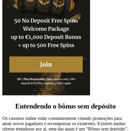
Entendendo o bônus sem depósito
Os cassinos online estão constantemente criando promoções para
atrair novos jogadores e recompensar os existentes. Existem muitas
ofertas tentadoras por aí, uma das quais é um “Bônus sem depósito”.