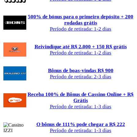
500% de bónus para o primeiro depósito + 200
rodadas grátis
Período de retirada: 1-2 dias
Reivindique até R$ 2.000 + 150 R$ grátis
Período de retirada: 1-2 dias
Bônus de boas-vindas R$ 900
Período de retirada: 2-3 dias
Receba 100% de Bônus de Cassino Online + R$
Grátis
Período de retirada: 1-3 dias
O bônus de 111% pode chegar a R$ 222
Período de retirada: 1-3 dias