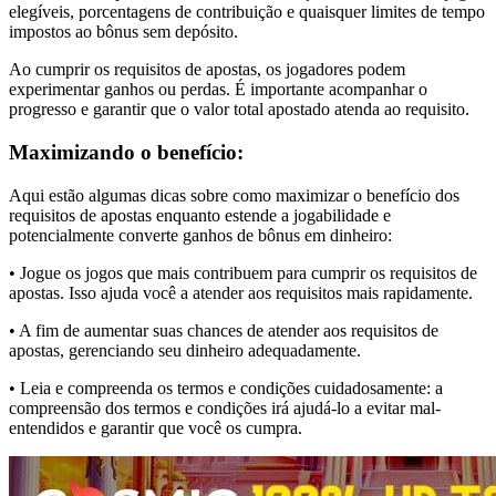
elegíveis, porcentagens de contribuição e quaisquer limites de tempo
impostos ao bônus sem depósito.
Ao cumprir os requisitos de apostas, os jogadores podem
experimentar ganhos ou perdas. É importante acompanhar o
progresso e garantir que o valor total apostado atenda ao requisito.
Maximizando o benefício:
Aqui estão algumas dicas sobre como maximizar o benefício dos
requisitos de apostas enquanto estende a jogabilidade e
potencialmente converte ganhos de bônus em dinheiro:
• Jogue os jogos que mais contribuem para cumprir os requisitos de
apostas. Isso ajuda você a atender aos requisitos mais rapidamente.
• A fim de aumentar suas chances de atender aos requisitos de
apostas, gerenciando seu dinheiro adequadamente.
• Leia e compreenda os termos e condições cuidadosamente: a
compreensão dos termos e condições irá ajudá-lo a evitar mal-
entendidos e garantir que você os cumpra.