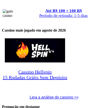
Até R$ 100 + 100 R$
Período de retirada: 1-5 dias
Cassino mais jogado em agosto de 2026
Cassino Hellspin
15 Rodadas Grátis Sem Depósito
Leia a análise do cassino >>
Promoção em destaque