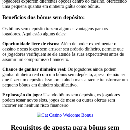
jogadores explorem diferentes opções dentro do cassino, oferecendo
uma pequena quantia em dinheiro grátis como bônus.
Benefícios dos bônus sem depósito:
Os bônus sem depósito trazem algumas vantagens para os
jogadores. Aqui estão alguns deles:
Oportunidade livre de riscos:
Além de poder experimentar o
cassino e seus jogos sem arriscar seu próprio dinheiro, permite que
os jogadores verifiquem se ele atende às suas expectativas antes de
assumir um compromisso financeiro.
Chance de ganhar dinheiro real:
Os jogadores ainda podem
ganhar dinheiro real com um bônus sem depósito, apesar de não ter
que fazer um depósito. Isso torna ainda mais atraente transformar um
pequeno bônus em dinheiro significativo.
Exploração do jogo:
Usando bônus sem depósito, os jogadores
podem testar novos slots, jogos de mesa ou outras ofertas sem
incorrer em nenhum risco financeiro.
Requisitos de aposta para bônus sem