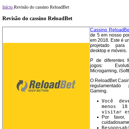
Início
Revisão do cassino ReloadBet
Revisão do cassino ReloadBet
Cassino ReloadB
de 5 em nosso por
em 2018. Este é u
projetado para
desktop e móveis.
P
de diferentes 
jogos: Evolut
Microgaming, iSoft
O ReloadBet Casin
regulamentado 
Gaming.
Você dev
menos 18
visitar e
Por favor
cuidadosame
Responsa