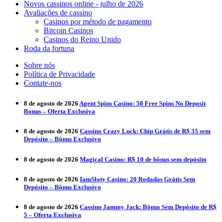
Novos cassinos online - julho de 2026
Avaliações de cassino
Casinos por método de pagamento
Bitcoin Casinos
Casinos do Reino Unido
Roda da fortuna
Sobre nós
Política de Privacidade
Contate-nos
8 de agosto de 2026
Agent Spins Casino: 50 Free Spins No Deposit
Bonus – Oferta Exclusiva
8 de agosto de 2026
Cassino Crazy Luck: Chip Grátis de R$ 35 sem
Depósito – Bônus Exclusivo
8 de agosto de 2026
Magical Casino: R$ 10 de bônus sem depósito
8 de agosto de 2026
IamSloty Casino: 20 Rodadas Grátis Sem
Depósito – Bônus Exclusivo
8 de agosto de 2026
Cassino Jammy Jack: Bônus Sem Depósito de R$
5 – Oferta Exclusiva