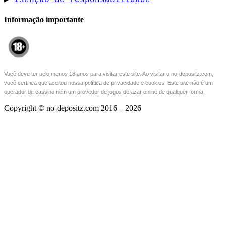
Informação importante
Você deve ter pelo menos 18 anos para visitar este site.
Ao visitar o no-depositz.com,
você certifica que aceitou nossa política de privacidade e cookies.
Este site não é um
operador de cassino nem um provedor de jogos de azar online de qualquer forma.
Copyright © no-depositz.com 2016 – 2026