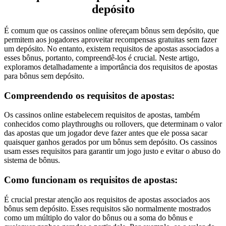
depósito
É comum que os cassinos online ofereçam bônus sem depósito, que
permitem aos jogadores aproveitar recompensas gratuitas sem fazer
um depósito. No entanto, existem requisitos de apostas associados a
esses bônus, portanto, compreendê-los é crucial. Neste artigo,
exploramos detalhadamente a importância dos requisitos de apostas
para bônus sem depósito.
Compreendendo os requisitos de apostas:
Os cassinos online estabelecem requisitos de apostas, também
conhecidos como playthroughs ou rollovers, que determinam o valor
das apostas que um jogador deve fazer antes que ele possa sacar
quaisquer ganhos gerados por um bônus sem depósito. Os cassinos
usam esses requisitos para garantir um jogo justo e evitar o abuso do
sistema de bônus.
Como funcionam os requisitos de apostas:
É crucial prestar atenção aos requisitos de apostas associados aos
bônus sem depósito. Esses requisitos são normalmente mostrados
como um múltiplo do valor do bônus ou a soma do bônus e