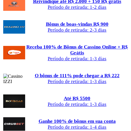
Reivindique até R$ 2.000 + 150 R$ grátis
Período de retirada: 1-2 dias
Bônus de boas-vindas R$ 900
Período de retirada: 2-3 dias
Receba 100% de Bônus de Cassino Online + R$
Grátis
Período de retirada: 1-3 dias
O bônus de 111% pode chegar a R$ 222
Período de retirada: 1-3 dias
Até R$ 5500
Período de retirada: 1-3 dias
Ganhe 100% de bônus em sua conta
Período de retirada: 1-4 dias