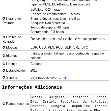
(apenas PLN), MultiBanco, Bankocontact
EWallets: 0-24 horas
Cartões de crédito/débito: 2-5 dias
✪ Horário de
Transferências bancárias: 2-5 dias
Retirada:
Cheques: Não oferecido
Tempo de espera: 48 horas
Criptomoeda: 0-3 horas
✪ Limites de
Depende do método de pagamento
Retirada:
✪ Moedas:
EUR, USD, PLN, RUB, SEK, BRL, BTC
Inglês, alemão, italiano, russo, português, espanhol,
✪ Idiomas:
polonês
✪ Licença:
Curaçao
✪ Estabelecido:
2018
✪ Suporte:
Bate-papo ao vivo,
Email
Informações Adicionais
Brasil, Bulgária, Dinamarca, França,
Irã, Israel, República da Moldávia,
✪ Países restritos:
Holanda, Hungria, República Tcheca,
Irlanda, Romênia, Reino Unido e EUA