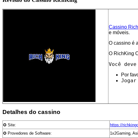
Cassino Ric
e móveis.
O cassino é 
O RichKing C
Você deve
Por fav
Jogar
Detalhes do cassino
✪ Site:
https://richkin
✪ Provedores de Software:
1x2Gaming, Asi