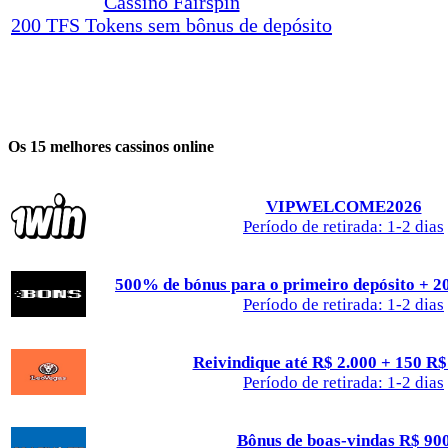
Cassino Fairspin
200 TFS Tokens sem bônus de depósito
Os 15 melhores cassinos online
VIPWELCOME2026
Período de retirada: 1-2 dias
500% de bónus para o primeiro depósito + 2
Período de retirada: 1-2 dias
Reivindique até R$ 2.000 + 150 R$
Período de retirada: 1-2 dias
Bônus de boas-vindas R$ 90