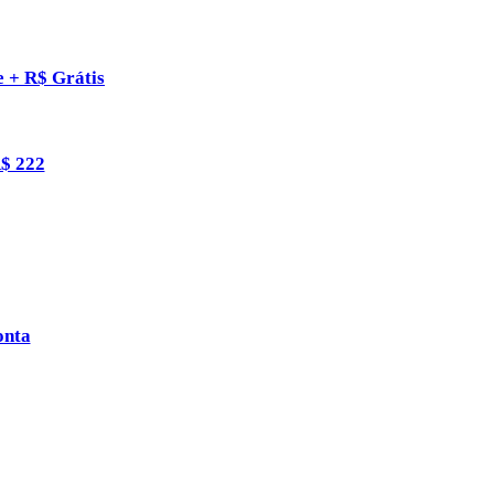
 + R$ Grátis
R$ 222
onta