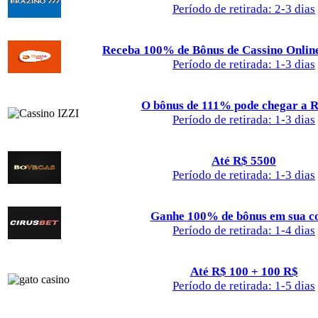
Período de retirada: 2-3 dias
Receba 100% de Bônus de Cassino Online
Período de retirada: 1-3 dias
O bônus de 111% pode chegar a 
Período de retirada: 1-3 dias
Até R$ 5500
Período de retirada: 1-3 dias
Ganhe 100% de bônus em sua c
Período de retirada: 1-4 dias
Até R$ 100 + 100 R$
Período de retirada: 1-5 dias