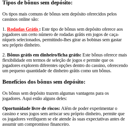
Tipos de bônus sem depósito:
Os tipos mais comuns de bônus sem depósito oferecidos pelos
cassinos online são:
1.
Rodadas Grátis
:
Este tipo de bônus sem depósito oferece aos
jogadores um certo número de rodadas grátis em jogos de caça-
níqueis selecionados, permitindo-lhes girar as bobinas sem gastar
seu próprio dinheiro.
2.
Bônus grátis em dinheiro/ficha grátis:
Este bônus oferece mais
flexibilidade em termos de seleção de jogos e permite que os
jogadores explorem diferentes opções dentro do cassino, oferecendo
um pequeno quantidade de dinheiro grátis como um bônus.
Benefícios dos bônus sem depósito:
Os bônus sem depósito trazem algumas vantagens para os
jogadores. Aqui estão alguns deles:
Oportunidade livre de riscos:
Além de poder experimentar o
cassino e seus jogos sem arriscar seu próprio dinheiro, permite que
os jogadores verifiquem se ele atende às suas expectativas antes de
assumir um compromisso financeiro.