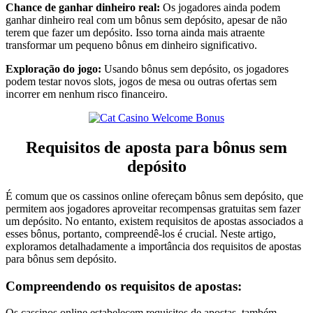
Chance de ganhar dinheiro real:
Os jogadores ainda podem
ganhar dinheiro real com um bônus sem depósito, apesar de não
terem que fazer um depósito. Isso torna ainda mais atraente
transformar um pequeno bônus em dinheiro significativo.
Exploração do jogo:
Usando bônus sem depósito, os jogadores
podem testar novos slots, jogos de mesa ou outras ofertas sem
incorrer em nenhum risco financeiro.
Requisitos de aposta para bônus sem
depósito
É comum que os cassinos online ofereçam bônus sem depósito, que
permitem aos jogadores aproveitar recompensas gratuitas sem fazer
um depósito. No entanto, existem requisitos de apostas associados a
esses bônus, portanto, compreendê-los é crucial. Neste artigo,
exploramos detalhadamente a importância dos requisitos de apostas
para bônus sem depósito.
Compreendendo os requisitos de apostas:
Os cassinos online estabelecem requisitos de apostas, também