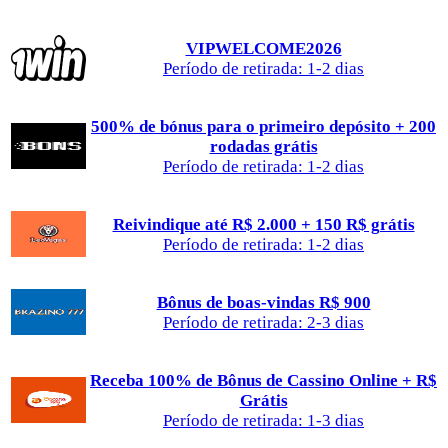
VIPWELCOME2026
Período de retirada: 1-2 dias
500% de bónus para o primeiro depósito + 200
rodadas grátis
Período de retirada: 1-2 dias
Reivindique até R$ 2.000 + 150 R$ grátis
Período de retirada: 1-2 dias
Bônus de boas-vindas R$ 900
Período de retirada: 2-3 dias
Receba 100% de Bônus de Cassino Online + R$
Grátis
Período de retirada: 1-3 dias