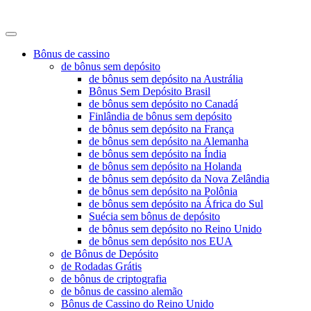
no-depositz
Bônus de cassino
de bônus sem depósito
de bônus sem depósito na Austrália
Bônus Sem Depósito Brasil
de bônus sem depósito no Canadá
Finlândia de bônus sem depósito
de bônus sem depósito na França
de bônus sem depósito na Alemanha
de bônus sem depósito na Índia
de bônus sem depósito na Holanda
de bônus sem depósito da Nova Zelândia
de bônus sem depósito na Polônia
de bônus sem depósito na África do Sul
Suécia sem bônus de depósito
de bônus sem depósito no Reino Unido
de bônus sem depósito nos EUA
de Bônus de Depósito
de Rodadas Grátis
de bônus de criptografia
de bônus de cassino alemão
Bônus de Cassino do Reino Unido