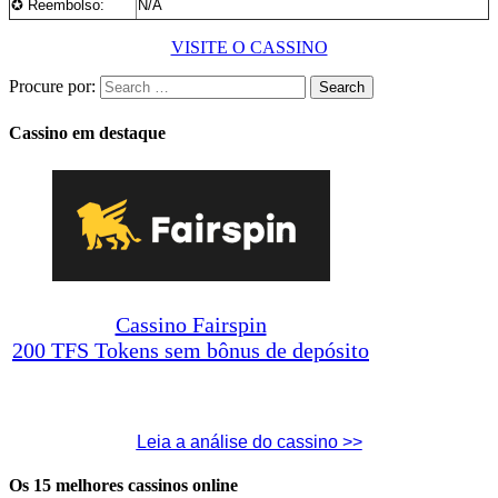
✪ Reembolso:
N/A
VISITE O CASSINO
Procure por:
Cassino em destaque
Cassino Fairspin
200 TFS Tokens sem bônus de depósito
Leia a análise do cassino >>
Os 15 melhores cassinos online