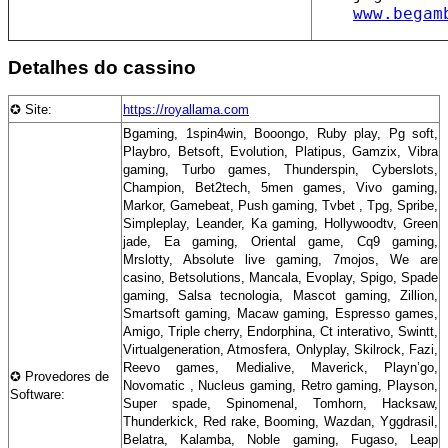
www.begam
Detalhes do cassino
✪ Site:
https://royallama.com
Bgaming, 1spin4win, Booongo, Ruby play, Pg soft,
Playbro, Betsoft, Evolution, Platipus, Gamzix, Vibra
gaming, Turbo games, Thunderspin, Cyberslots,
Champion, Bet2tech, 5men games, Vivo gaming,
Markor, Gamebeat, Push gaming, Tvbet , Tpg, Spribe,
Simpleplay, Leander, Ka gaming, Hollywoodtv, Green
jade, Ea gaming, Oriental game, Cq9 gaming,
Mrslotty, Absolute live gaming, 7mojos, We are
casino, Betsolutions, Mancala, Evoplay, Spigo, Spade
gaming, Salsa tecnologia, Mascot gaming, Zillion,
Smartsoft gaming, Macaw gaming, Espresso games,
Amigo, Triple cherry, Endorphina, Ct interativo, Swintt,
Virtualgeneration, Atmosfera, Onlyplay, Skilrock, Fazi,
Reevo games, Medialive, Maverick, Playn’go,
✪ Provedores de
Novomatic , Nucleus gaming, Retro gaming, Playson,
Software:
Super spade, Spinomenal, Tomhorn, Hacksaw,
Thunderkick, Red rake, Booming, Wazdan, Yggdrasil,
Belatra, Kalamba, Noble gaming, Fugaso, Leap