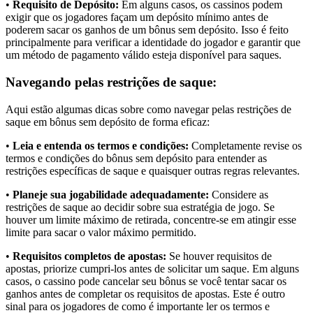
•
Requisito de Depósito:
Em alguns casos, os cassinos podem
exigir que os jogadores façam um depósito mínimo antes de
poderem sacar os ganhos de um bônus sem depósito. Isso é feito
principalmente para verificar a identidade do jogador e garantir que
um método de pagamento válido esteja disponível para saques.
Navegando pelas restrições de saque:
Aqui estão algumas dicas sobre como navegar pelas restrições de
saque em bônus sem depósito de forma eficaz:
•
Leia e entenda os termos e condições:
Completamente revise os
termos e condições do bônus sem depósito para entender as
restrições específicas de saque e quaisquer outras regras relevantes.
•
Planeje sua jogabilidade adequadamente:
Considere as
restrições de saque ao decidir sobre sua estratégia de jogo. Se
houver um limite máximo de retirada, concentre-se em atingir esse
limite para sacar o valor máximo permitido.
•
Requisitos completos de apostas:
Se houver requisitos de
apostas, priorize cumpri-los antes de solicitar um saque. Em alguns
casos, o cassino pode cancelar seu bônus se você tentar sacar os
ganhos antes de completar os requisitos de apostas. Este é outro
sinal para os jogadores de como é importante ler os termos e