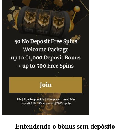
Entendendo o bônus sem depósito