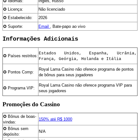
✪ Idiomas:
Inglês, Russo
✪ Licença:
Não licenciado
✪ Estabelecido:
2026
✪ Suporte:
Email
, Bate-papo ao vivo
Informações Adicionais
Estados Unidos, Espanha, Ucrânia,
✪ Países restritos:
França, Geórgia, Holanda e Itália
Royal Lama Casino não oferece programa de pontos
✪ Pontos Comp:
de bônus para seus jogadores
Royal Lama Casino não oferece programa VIP para
✪ Programa VIP:
seus jogadores
Promoções do Cassino
✪ Bônus de boas-
150% até
R$
1000
vindas:
✪ Bônus sem
N/A
depósito: