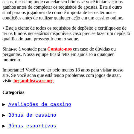
casos, o cassino pode cancelar seu bônus se você tentar sacar os
ganhos antes de completar os requisitos de apostas. Este é outro
sinal para os jogadores de como é importante ler os termos e
condições antes de realizar qualquer ação em um cassino online.
• Esteja ciente de todos os requisitos de depósito e certifique-se de
ter os fundos necessários disponíveis caso precise fazer um depósito
qualificado para prosseguir com o saque.
Sinta-se à vontade para
Contate-nos
em caso de dúvidas ou
perguntas. Nossa equipe ficará feliz em ajudá-lo a qualquer
momento.
Importante! Você deve ter pelo menos 18 anos para visitar nosso
site. Se você acha que está tendo problemas com jogos de azar,
visite
begambleaware.org
Categorias
▶
Avaliações de cassino
▶
Bônus de cassino
▶
Bônus esportivos