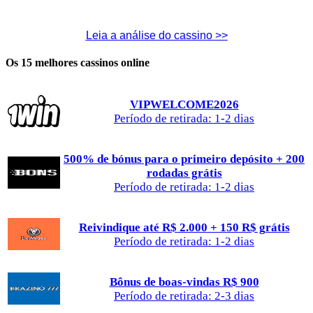
Leia a análise do cassino >>
Os 15 melhores cassinos online
VIPWELCOME2026
Período de retirada: 1-2 dias
500% de bónus para o primeiro depósito + 200
rodadas grátis
Período de retirada: 1-2 dias
Reivindique até R$ 2.000 + 150 R$ grátis
Período de retirada: 1-2 dias
Bônus de boas-vindas R$ 900
Período de retirada: 2-3 dias