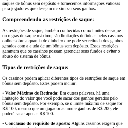
saques de bônus sem depósito e fornecemos informações valiosas
para jogadores que desejam maximizar seus ganhos.
Compreendendo as restrições de saque:
As restrições de saque, também conhecidas como limites de saque
ou regras de saque máximo, são limitações definidas pelos cassinos
online sobre a quantia de dinheiro que pode ser retirada dos ganhos
gerados com a ajuda de um bônus sem depósito. Essas restrições
garantem que os cassinos possam gerenciar seus fundos e evitar o
abuso do sistema de bônus.
Tipos de restrições de saque:
Os cassinos podem aplicar diferentes tipos de restrições de saque em
bônus sem depósito. Estes podem incluir:
•
Valor Máximo de Retirada:
Em outras palavras, há uma
limitação do valor que você pode sacar dos ganhos gerados pelo
bônus sem depósito. Por exemplo, se o limite máximo de saque for
R$ 100, mesmo que um jogador acumule ganhos de R$ 200, ele
poderá sacar apenas R$ 100.
•
Conclusão do requisito de aposta:
Alguns cassinos exigem que