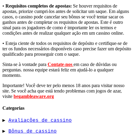
•
Requisitos completos de apostas:
Se houver requisitos de
apostas, priorize cumpri-los antes de solicitar um saque. Em alguns
casos, o cassino pode cancelar seu bônus se você tentar sacar os
ganhos antes de completar os requisitos de apostas. Este é outro
sinal para os jogadores de como é importante ler os termos e
condições antes de realizar qualquer ação em um cassino online.
• Esteja ciente de todos os requisitos de depósito e certifique-se de
ter os fundos necessários disponíveis caso precise fazer um depósito
qualificado para prosseguir com o saque.
Sinta-se à vontade para
Contate-nos
em caso de dúvidas ou
perguntas. nossa equipe estará feliz em ajudá-lo a qualquer
momento.
Importante! Você deve ter pelo menos 18 anos para visitar nosso
site. Se você acha que está tendo problemas com jogos de azar,
visite
begambleaware.org
Categorias
▶
Avaliações de cassino
▶
Bônus de cassino