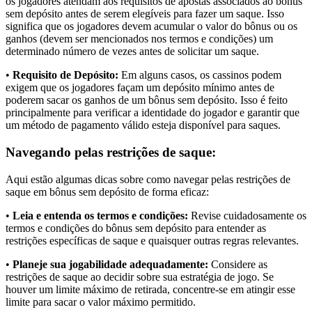
os jogadores atendam aos requisitos de apostas associados ao bônus
sem depósito antes de serem elegíveis para fazer um saque. Isso
significa que os jogadores devem acumular o valor do bônus ou os
ganhos (devem ser mencionados nos termos e condições) um
determinado número de vezes antes de solicitar um saque.
•
Requisito de Depósito:
Em alguns casos, os cassinos podem
exigem que os jogadores façam um depósito mínimo antes de
poderem sacar os ganhos de um bônus sem depósito. Isso é feito
principalmente para verificar a identidade do jogador e garantir que
um método de pagamento válido esteja disponível para saques.
Navegando pelas restrições de saque:
Aqui estão algumas dicas sobre como navegar pelas restrições de
saque em bônus sem depósito de forma eficaz:
•
Leia e entenda os termos e condições:
Revise cuidadosamente os
termos e condições do bônus sem depósito para entender as
restrições específicas de saque e quaisquer outras regras relevantes.
•
Planeje sua jogabilidade adequadamente:
Considere as
restrições de saque ao decidir sobre sua estratégia de jogo. Se
houver um limite máximo de retirada, concentre-se em atingir esse
limite para sacar o valor máximo permitido.