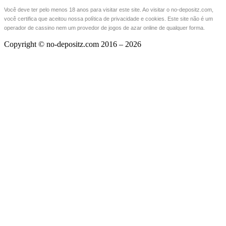
Você deve ter pelo menos 18 anos para visitar este site.
Ao visitar o no-depositz.com,
você certifica que aceitou nossa política de privacidade e cookies.
Este site não é um
operador de cassino nem um provedor de jogos de azar online de qualquer forma.
Copyright © no-depositz.com 2016 – 2026