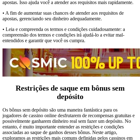
apostas. Isso ajuda você a atender aos requisitos mais rapidamente.
• A fim de aumentar suas chances de atender aos requisitos de
apostas, gerenciando seu dinheiro adequadamente.
• Leia e compreenda os termos e condições cuidadosamente: a
compreensão dos termos e condições irá ajudá-lo a evitar mal-
entendidos e garantir que você os cumpra.
Restrições de saque em bônus sem
depósito
Os bônus sem depósito são uma maneira fantástica para os
jogadores de cassino online desfrutarem de recompensas gratuitas e
possivelmente ganharem dinheiro real sem fazer um depósito. No
entanto, é muito importante entender as restrições e condições
associadas ao saque de ganhos desses bônus. Neste artigo,
exploramos as restrições mais comuns definidas pelos cassinos em