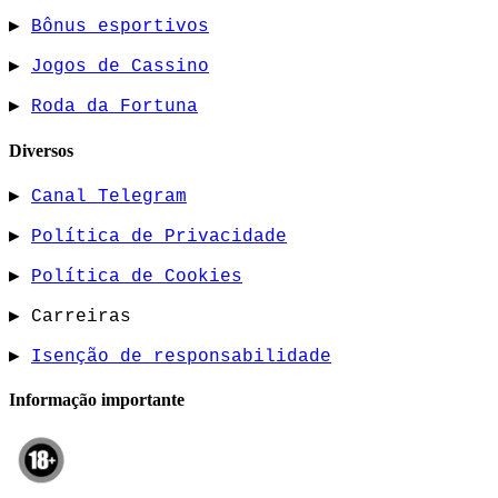
▶
Bônus esportivos
▶
Jogos de Cassino
▶
Roda da Fortuna
Diversos
▶
Canal Telegram
▶
Política de Privacidade
▶
Política de Cookies
▶ Carreiras
▶
Isenção de responsabilidade
Informação importante