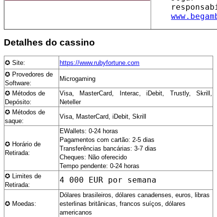
responsa
www.begam
Detalhes do cassino
✪ Site:
https://www.rubyfortune.com
✪ Provedores de
Microgaming
Software:
✪ Métodos de
Visa, MasterCard, Interac, iDebit, Trustly, Skrill,
Depósito:
Neteller
✪ Métodos de
Visa, MasterCard, iDebit, Skrill
saque:
EWallets: 0-24 horas
Pagamentos com cartão: 2-5 dias
✪ Horário de
Transferências bancárias: 3-7 dias
Retirada:
Cheques: Não oferecido
Tempo pendente: 0-24 horas
✪ Limites de
4 000 EUR por semana
Retirada:
Dólares brasileiros, dólares canadenses, euros, libras
✪ Moedas:
esterlinas britânicas, francos suíços, dólares
americanos