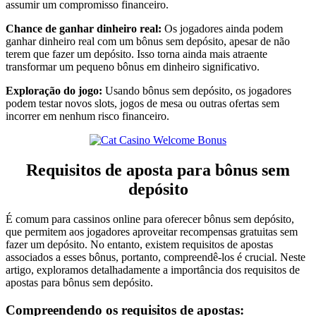
assumir um compromisso financeiro.
Chance de ganhar dinheiro real:
Os jogadores ainda podem
ganhar dinheiro real com um bônus sem depósito, apesar de não
terem que fazer um depósito. Isso torna ainda mais atraente
transformar um pequeno bônus em dinheiro significativo.
Exploração do jogo:
Usando bônus sem depósito, os jogadores
podem testar novos slots, jogos de mesa ou outras ofertas sem
incorrer em nenhum risco financeiro.
Requisitos de aposta para bônus sem
depósito
É comum para cassinos online para oferecer bônus sem depósito,
que permitem aos jogadores aproveitar recompensas gratuitas sem
fazer um depósito. No entanto, existem requisitos de apostas
associados a esses bônus, portanto, compreendê-los é crucial. Neste
artigo, exploramos detalhadamente a importância dos requisitos de
apostas para bônus sem depósito.
Compreendendo os requisitos de apostas: