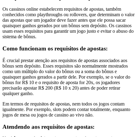
Os cassinos online estabelecem requisitos de apostas, também
conhecidos como playthroughs ou rollovers, que determinam o valor
das apostas que um jogador deve fazer antes que ele possa sacar
quaisquer ganhos gerados por um bônus sem depósito. Os cassinos
usam esses requisitos para garantir um jogo justo e evitar o abuso do
sistema de bônus.
Como funcionam os requisitos de apostas:
É crucial prestar atenção aos requisitos de apostas associados aos
bônus sem depósito. Esses requisitos são normalmente mostrados
como um múltiplo do valor do bônus ou a soma do bônus e
quaisquer ganhos gerados a partir dele. Por exemplo, se o valor do
bônus for R$ 10 e o requisito de aposta for 20x, os jogadores
precisarão apostar R$ 200 (R$ 10 x 20) antes de poder retirar
qualquer ganho.
Em termos de requisitos de apostas, nem todos os jogos contam
igualmente. Por exemplo, slots podem contar totalmente, enquanto
jogos de mesa ou jogos de cassino ao vivo não.
Atendendo aos requisitos de apostas: