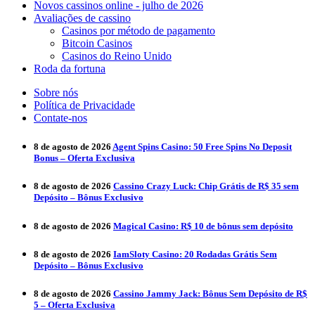
Novos cassinos online - julho de 2026
Avaliações de cassino
Casinos por método de pagamento
Bitcoin Casinos
Casinos do Reino Unido
Roda da fortuna
Sobre nós
Política de Privacidade
Contate-nos
8 de agosto de 2026
Agent Spins Casino: 50 Free Spins No Deposit
Bonus – Oferta Exclusiva
8 de agosto de 2026
Cassino Crazy Luck: Chip Grátis de R$ 35 sem
Depósito – Bônus Exclusivo
8 de agosto de 2026
Magical Casino: R$ 10 de bônus sem depósito
8 de agosto de 2026
IamSloty Casino: 20 Rodadas Grátis Sem
Depósito – Bônus Exclusivo
8 de agosto de 2026
Cassino Jammy Jack: Bônus Sem Depósito de R$
5 – Oferta Exclusiva