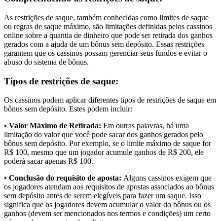
As restrições de saque, também conhecidas como limites de saque
ou regras de saque máximo, são limitações definidas pelos cassinos
online sobre a quantia de dinheiro que pode ser retirada dos ganhos
gerados com a ajuda de um bônus sem depósito. Essas restrições
garantem que os cassinos possam gerenciar seus fundos e evitar o
abuso do sistema de bônus.
Tipos de restrições de saque:
Os cassinos podem aplicar diferentes tipos de restrições de saque em
bônus sem depósito. Estes podem incluir:
•
Valor Máximo de Retirada:
Em outras palavras, há uma
limitação do valor que você pode sacar dos ganhos gerados pelo
bônus sem depósito. Por exemplo, se o limite máximo de saque for
R$ 100, mesmo que um jogador acumule ganhos de R$ 200, ele
poderá sacar apenas R$ 100.
•
Conclusão do requisito de aposta:
Alguns cassinos exigem que
os jogadores atendam aos requisitos de apostas associados ao bônus
sem depósito antes de serem elegíveis para fazer um saque. Isso
significa que os jogadores devem acumular o valor do bônus ou os
ganhos (devem ser mencionados nos termos e condições) um certo