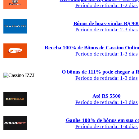
Período de retirada: 1-2 dias
Bônus de boas-vindas R$ 90
Período de retirada: 2-3 dias
Receba 100% de Bônus de Cassino Online
Período de retirada: 1-3 dias
O bônus de 111% pode chegar a 
Período de retirada: 1-3 dias
Até R$ 5500
Período de retirada: 1-3 dias
Ganhe 100% de bônus em sua c
Período de retirada: 1-4 dias