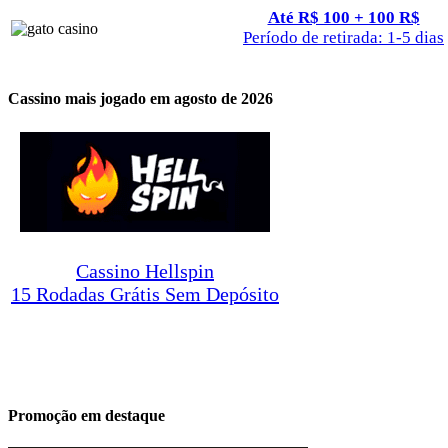
Até R$ 100 + 100 R$
Período de retirada: 1-5 dias
Cassino mais jogado em agosto de 2026
Cassino Hellspin
15 Rodadas Grátis Sem Depósito
Promoção em destaque