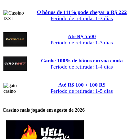
O bônus de 111% pode chegar a R$ 222
Período de retirada: 1-3 dias
Até R$ 5500
Período de retirada: 1-3 dias
Ganhe 100% de bônus em sua conta
Período de retirada: 1-4 dias
Até R$ 100 + 100 R$
Período de retirada: 1-5 dias
Cassino mais jogado em agosto de 2026