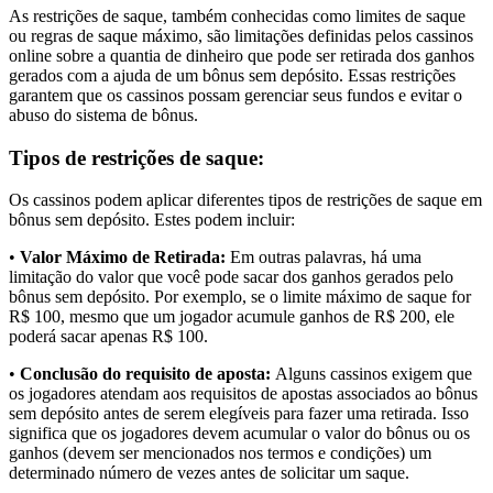
As restrições de saque, também conhecidas como limites de saque
ou regras de saque máximo, são limitações definidas pelos cassinos
online sobre a quantia de dinheiro que pode ser retirada dos ganhos
gerados com a ajuda de um bônus sem depósito. Essas restrições
garantem que os cassinos possam gerenciar seus fundos e evitar o
abuso do sistema de bônus.
Tipos de restrições de saque:
Os cassinos podem aplicar diferentes tipos de restrições de saque em
bônus sem depósito. Estes podem incluir:
•
Valor Máximo de Retirada:
Em outras palavras, há uma
limitação do valor que você pode sacar dos ganhos gerados pelo
bônus sem depósito. Por exemplo, se o limite máximo de saque for
R$ 100, mesmo que um jogador acumule ganhos de R$ 200, ele
poderá sacar apenas R$ 100.
•
Conclusão do requisito de aposta:
Alguns cassinos exigem que
os jogadores atendam aos requisitos de apostas associados ao bônus
sem depósito antes de serem elegíveis para fazer uma retirada. Isso
significa que os jogadores devem acumular o valor do bônus ou os
ganhos (devem ser mencionados nos termos e condições) um
determinado número de vezes antes de solicitar um saque.