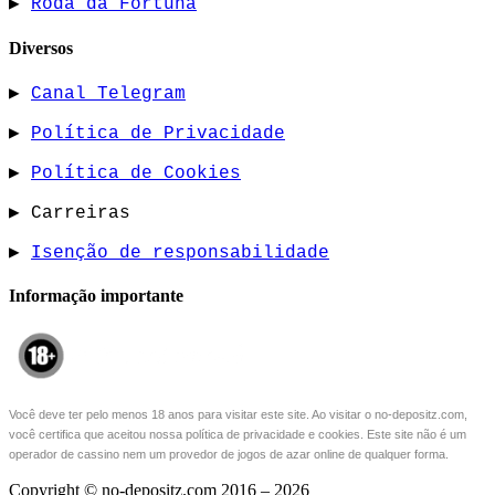
▶
Roda da Fortuna
Diversos
▶
Canal Telegram
▶
Política de Privacidade
▶
Política de Cookies
▶ Carreiras
▶
Isenção de responsabilidade
Informação importante
Você deve ter pelo menos 18 anos para visitar este site.
Ao visitar o no-depositz.com,
você certifica que aceitou nossa política de privacidade e cookies.
Este site não é um
operador de cassino nem um provedor de jogos de azar online de qualquer forma.
Copyright © no-depositz.com 2016 – 2026