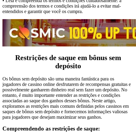
• Leia e compreenda os termos e condições cuidadosamente: a
compreensão dos termos e condições irá ajudá-lo a evitar mal-
entendidos e garantir que você os cumpra.
Restrições de saque em bônus sem
depósito
Os bônus sem depósito são uma maneira fantástica para os
jogadores de cassino online desfrutarem de recompensas gratuitas e
possivelmente ganharem dinheiro real sem fazer um depósito. No
entanto, é muito importante entender as restrições e condições
associadas ao saque dos ganhos desses bônus. Neste artigo,
exploramos as restrições mais comuns definidas pelos cassinos em
saques de bônus sem depósito e fornecemos informações valiosas
para jogadores que desejam maximizar seus ganhos.
Compreendendo as restrições de saque: