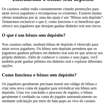
Os cassinos online estão constantemente criando promoções para
atrair novos jogadores e recompensar os existentes. Existem muitas
ofertas tentadoras por aí, uma das quais é um “Bônus sem depósito”.
Tentaremos esclarecer o que é, como funciona e os benefícios que
oferece aos jogadores que desejam ganhar dinheiro real sem riscos.
O que é um bônus sem depósito?
Nos cassinos online, nenhum bônus de depósito é oferecido para
atrair novos jogadores. Os bônus sem depósito permitem que os
jogadores ganhem prêmios em dinheiro real sem ter que arriscar seu
próprio dinheiro. Além de conhecer o cassino e seus jogos, você
também pode ganhar prêmios em dinheiro real e explorar diferentes
opções.
Como funciona o bônus sem depósito?
Os jogadores geralmente precisam inserir um código de bônus e
criar uma nova conta de jogador para reivindicar um bônus sem
depósito. Uma vez concluído o processo de registro, o bônus
geralmente é creditado na conta do jogador automaticamente ou
mediante solicitação por meio do bate-papo ao vivo do cassino.