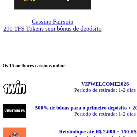
Cassino Fairspin
200 TFS Tokens sem bônus de depósito
Os 15 melhores cassinos online
VIPWELCOME2026
Período de retirada: 1-2 dias
500% de bónus para o primeiro depósito + 2
Período de retirada: 1-2 dias
Reivindique até R$ 2.000 + 150 R$