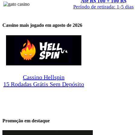
Até R$ 100 + 100 R$
Período de retirada: 1-5 dias
Cassino mais jogado em agosto de 2026
Cassino Hellspin
15 Rodadas Grátis Sem Depósito
Promoção em destaque