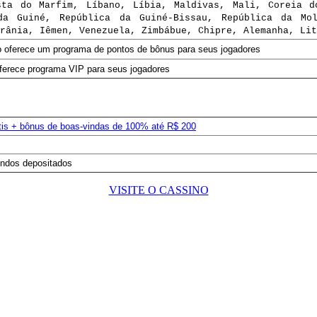
sta do Marfim, Líbano, Líbia, Maldivas, Mali, Coreia d
da Guiné, República da Guiné-Bissau, República da Mo
rânia, Iêmen, Venezuela, Zimbábue, Chipre, Alemanha, Lit
 oferece um programa de pontos de bônus para seus jogadores
ferece programa VIP para seus jogadores
tis + bônus de boas-vindas de 100% até R$ 200
undos depositados
VISITE O CASSINO