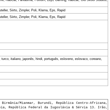
ller, Siirto, Zimpler, Poli, Klarna, Eps, Rapid
ller, Siirto, Zimpler, Poli, Klarna, Eps, Rapid
turco, italiano, japonês, hindi, português, esloveno, eslovaco, coreano,
 Birmânia/Mianmar, Burundi, República Centro-Africana,
eia, República Federal da Iugoslávia & Sérvia 13. Irão,