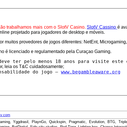
Não trabalhamos mais com o SlotV Casino.
SlotV Cassino
é av
nline projetado para jogadores de desktop e móveis.
or muitos provedores de jogos diferentes: NetEnt, Microgaming,
no é licenciado e regulamentado pela Curaçao Gaming.
deve ter pelo menos 18 anos para visite este 
or, leia os T&C cuidadosamente;
nsabilidade do jogo –
www.begambleaware.org
tv.com
gaming, Yggdrasil, PlaynGo, Quickspin, Pragmatic, Evolution, BTG, Tr
ming, BetDigital, Side city studios, Red Tiger, Lighting box, Chance Inter