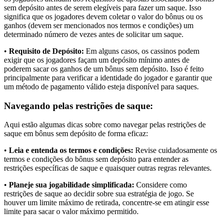
sem depósito antes de serem elegíveis para fazer um saque. Isso
significa que os jogadores devem coletar o valor do bônus ou os
ganhos (devem ser mencionados nos termos e condições) um
determinado número de vezes antes de solicitar um saque.
•
Requisito de Depósito:
Em alguns casos, os cassinos podem
exigir que os jogadores façam um depósito mínimo antes de
poderem sacar os ganhos de um bônus sem depósito. Isso é feito
principalmente para verificar a identidade do jogador e garantir que
um método de pagamento válido esteja disponível para saques.
Navegando pelas restrições de saque:
Aqui estão algumas dicas sobre como navegar pelas restrições de
saque em bônus sem depósito de forma eficaz:
•
Leia e entenda os termos e condições:
Revise cuidadosamente os
termos e condições do bônus sem depósito para entender as
restrições específicas de saque e quaisquer outras regras relevantes.
•
Planeje sua jogabilidade simplificada:
Considere como
restrições de saque ao decidir sobre sua estratégia de jogo. Se
houver um limite máximo de retirada, concentre-se em atingir esse
limite para sacar o valor máximo permitido.