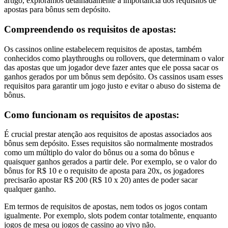
artigo, exploramos detalhadamente a importância dos requisitos de
apostas para bônus sem depósito.
Compreendendo os requisitos de apostas:
Os cassinos online estabelecem requisitos de apostas, também
conhecidos como playthroughs ou rollovers, que determinam o valor
das apostas que um jogador deve fazer antes que ele possa sacar os
ganhos gerados por um bônus sem depósito. Os cassinos usam esses
requisitos para garantir um jogo justo e evitar o abuso do sistema de
bônus.
Como funcionam os requisitos de apostas:
É crucial prestar atenção aos requisitos de apostas associados aos
bônus sem depósito. Esses requisitos são normalmente mostrados
como um múltiplo do valor do bônus ou a soma do bônus e
quaisquer ganhos gerados a partir dele. Por exemplo, se o valor do
bônus for R$ 10 e o requisito de aposta para 20x, os jogadores
precisarão apostar R$ 200 (R$ 10 x 20) antes de poder sacar
qualquer ganho.
Em termos de requisitos de apostas, nem todos os jogos contam
igualmente. Por exemplo, slots podem contar totalmente, enquanto
jogos de mesa ou jogos de cassino ao vivo não.