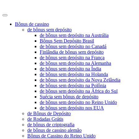
no-depositz
Bônus de cassino
de bônus sem depósito
de bônus sem depósito na Austrália
Bônus Sem Depósito Brasil
de bônus sem depósito no Canadá
Finlândia de bônus sem depósito
de bônus sem depósito na França
de bônus sem depósito na Alemanha
de bônus sem depósito na Índia
de bônus sem depósito na Holanda
de bônus sem depósito da Nova Zelândia
de bônus sem depósito na Polônia
de bônus sem depósito na África do Sul
Suécia sem bônus de depósito
de bônus sem depósito no Reino Unido
de bônus sem depósito nos EUA
de Bônus de Depósito
de Rodadas Grátis
de bônus de criptografia
de bônus de cassino alemão
Bônus de Cassino do Reino Unido