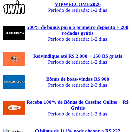
VIPWELCOME2026
Período de retirada: 1-2 dias
500% de bónus para o primeiro depósito + 200
rodadas grátis
Período de retirada: 1-2 dias
Reivindique até R$ 2.000 + 150 R$ grátis
Período de retirada: 1-2 dias
Bônus de boas-vindas R$ 900
Período de retirada: 2-3 dias
Receba 100% de Bônus de Cassino Online + R$
Grátis
Período de retirada: 1-3 dias
O bônus de 111% pode chegar a R$ 222