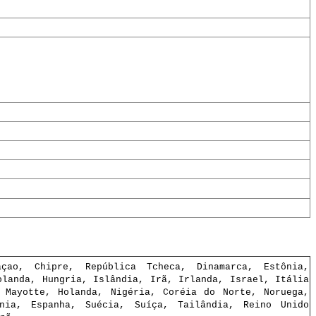
çao, Chipre, República Tcheca, Dinamarca, Estônia,
olanda, Hungria, Islândia, Irã, Irlanda, Israel, Itália
, Mayotte, Holanda, Nigéria, Coréia do Norte, Noruega,
ênia, Espanha, Suécia, Suíça, Tailândia, Reino Unido