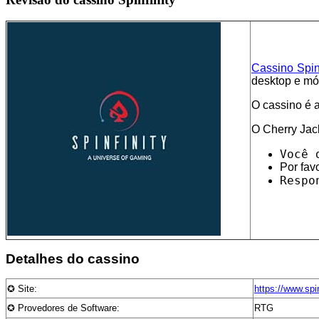
Cassino Spin
desktop e mó
O cassino é
O Cherry Jac
Você 
Por fav
Respo
Detalhes do cassino
✪ Site:
https://www.spi
✪ Provedores de Software:
RTG