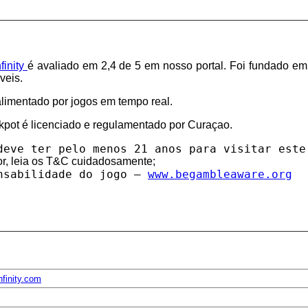
finity
é avaliado em 2,4 de 5 em nosso portal. Foi fundado em
veis.
alimentado por jogos em tempo real.
kpot é licenciado e regulamentado por Curaçao.
deve ter pelo menos 21 anos para visitar este
or, leia os T&C cuidadosamente;
nsabilidade do jogo –
www.begambleaware.org
nfinity.com