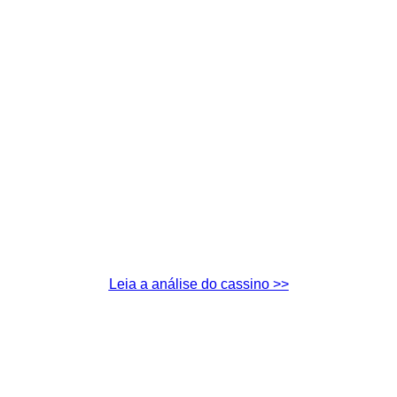
Leia a análise do cassino >>