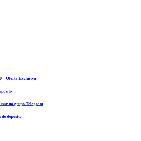
0 – Oferta Exclusiva
epósito
ressar no grupo Telegram
 de depósito