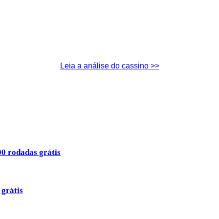
Leia a análise do cassino >>
00 rodadas grátis
 grátis