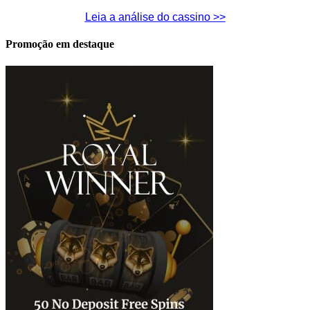
Leia a análise do cassino >>
Promoção em destaque