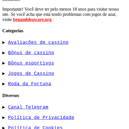
Importante! Você deve ter pelo menos 18 anos para visitar nosso
site. Se você acha que está tendo problemas com jogos de azar,
visite
begambleaware.org
Categorias
▶
Avaliações de cassino
▶
Bônus de cassino
▶
Bônus esportivos
▶
Jogos de Cassino
▶
Roda da Fortuna
Diversos
▶
Canal Telegram
▶
Política de Privacidade
▶
Política de Cookies