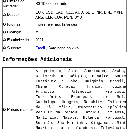
✪ Limites de
R$ 10.000 por mês
Retirada:
EUR, USD, CAD, NZD, AUD, SEK, INR, BRL, MXN,
✪ Moedas:
ARS, CLP, COP, PEN, UYU
✪ Idiomas:
Inglês, alemão, finlandês
✪ Licença:
MG
✪ Estabelecido:
2021
✪ Suporte:
Email
, Bate-papo ao vivo
Informações Adicionais
Afeganistão, Samoa Americana, Aruba,
Bielorrússia, Bélgica, Bonaire, Santo
Eustáquio e Saba, Bulgária, Brasil,
China, Curaçao, França, Guiana
Francesa, Polinésia Francesa,
Territórios Franceses do Sul,
Guadalupe, Hungria, República Islâmica
do Irã, Itália, Democrático República
✪ Países restritos:
Popular da Coreia, Letônia, Lituânia,
Martinica, Maiote, Holanda, Portugal,
Reunião, São Martinho, Cingapura, Sint
Maarten (parte holandesa), Eslováquia,