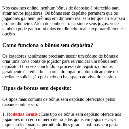
Nos cassinos online, nenhum bônus de depósito é oferecido para
atrair novos jogadores. Os bônus sem depósito permitem que os
jogadores ganhem prêmios em dinheiro real sem ter que arriscar seu
próprio dinheiro. Além de conhecer o cassino e seus jogos, você
também pode ganhar prêmios em dinheiro real e explorar diferentes
opções.
Como funciona o bônus sem depósito?
Os jogadores geralmente precisam inserir um código de bônus e
criar uma nova conta de jogador para reivindicar um bônus sem
depósito. Uma vez concluído o processo de registro, o bônus
geralmente é creditado na conta do jogador automaticamente ou
mediante solicitação por meio do bate-papo ao vivo do cassino.
Tipos de bônus sem depósito:
Os tipos mais comuns de bônus sem depósito oferecidos pelos
cassinos online são:
1.
Rodadas Grátis
:
Este tipo de bônus sem depósito oferece aos
jogadores um certo número de rodadas grátis em jogos de caça-
níqueis selecionados, permitindo-lhes girar as bobinas sem gastar