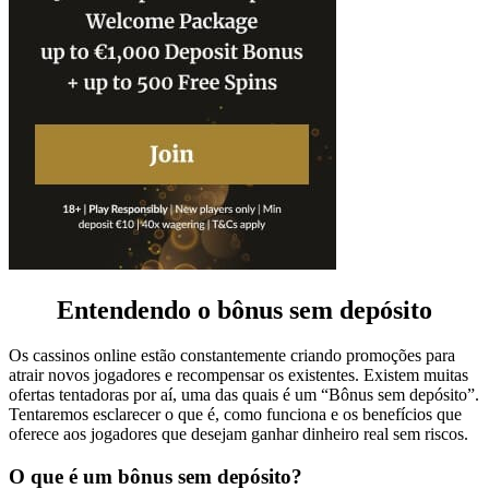
Entendendo o bônus sem depósito
Os cassinos online estão constantemente criando promoções para
atrair novos jogadores e recompensar os existentes. Existem muitas
ofertas tentadoras por aí, uma das quais é um “Bônus sem depósito”.
Tentaremos esclarecer o que é, como funciona e os benefícios que
oferece aos jogadores que desejam ganhar dinheiro real sem riscos.
O que é um bônus sem depósito?