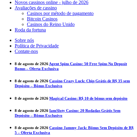
Novos cassinos online - julho de 2026
Avaliações de cassino
Casinos por método de pagamento
Bitcoin Casinos
Casinos do Reino Unido
Roda da fortuna
Sobre nós
Política de Privacidade
Contate-nos
8 de agosto de 2026
Agent Spins Casino: 50 Free Spins No Deposit
Bonus – Oferta Exclusiva
8 de agosto de 2026
Cassino Crazy Luck: Chip Grátis de R$ 35 sem
Depósito – Bônus Exclusivo
8 de agosto de 2026
Magical Casino: R$ 10 de bônus sem depósito
8 de agosto de 2026
IamSloty Casino: 20 Rodadas Grátis Sem
Depósito – Bônus Exclusivo
8 de agosto de 2026
Cassino Jammy Jack: Bônus Sem Depósito de R$
5 – Oferta Exclusiva