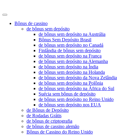
no-depositz
Bônus de cassino
de bônus sem depósito
de bônus sem depósito na Austrália
Bônus Sem Depósito Brasil
de bônus sem depósito no Canadá
Finlândia de bônus sem depósito
de bônus sem depósito na França
de bônus sem depósito na Alemanha
de bônus sem depósito na Índia
de bônus sem depósito na Holanda
de bônus sem depósito da Nova Zelândia
de bônus sem depósito na Polônia
de bônus sem depósito na África do Sul
Suécia sem bônus de depósito
de bônus sem depósito no Reino Unido
de bônus sem depósito nos EUA
de Bônus de Depósito
de Rodadas Grátis
de bônus de criptografia
de bônus de cassino alemão
Bônus de Cassino do Reino Unido