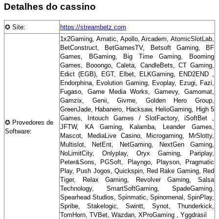
Detalhes do cassino
✪ Site:
https://streambetz.com
1x2Gaming, Amatic, Apollo, Arcadem, AtomicSlotLab,
BetConstruct, BetGamesTV, Betsoft Gaming, BF
Games, BGaming, Big Time Gaming, Booming
Games, Booongo, Caleta, CandleBets, CT Gaming,
Edict (EGB), EGT, Elbet, ELKGaming, END2END ,
Endorphina, Evolution Gaming, Evoplay, Ezugi, Fazi,
Fugaso, Game Media Works, Gamevy, Gamomat,
Gamzix, Genii, Givme, Golden Hero Group,
GreenJade, Habanero, Hacksaw, HelioGaming, High 5
Games, Intouch Games / SlotFactory, iSoftBet ,
✪ Provedores de
JFTW, KA Gaming, Kalamba, Leander Games,
Software:
Mascot, MediaLive Casino, Microgaming, MrSlotty,
Multislot, NetEnt, NetGaming, NextGen Gaming,
NoLimitCity, Onlyplay, Oryx Gaming, Pariplay,
Peter&Sons, PGSoft, Playngo, Playson, Pragmatic
Play, Push Jogos, Quickspin, Red Rake Gaming, Red
Tiger, Relax Gaming, Revolver Gaming, Salsa
Technology, SmartSoftGaming, SpadeGaming,
Spearhead Studios, Spinmatic, Spinomenal, SpinPlay,
Spribe, Stakelogic, Swintt, Synot, Thunderkick,
TomHorn, TVBet, Wazdan, XProGaming , Yggdrasil