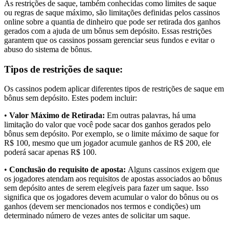
As restrições de saque, também conhecidas como limites de saque
ou regras de saque máximo, são limitações definidas pelos cassinos
online sobre a quantia de dinheiro que pode ser retirada dos ganhos
gerados com a ajuda de um bônus sem depósito. Essas restrições
garantem que os cassinos possam gerenciar seus fundos e evitar o
abuso do sistema de bônus.
Tipos de restrições de saque:
Os cassinos podem aplicar diferentes tipos de restrições de saque em
bônus sem depósito. Estes podem incluir:
•
Valor Máximo de Retirada:
Em outras palavras, há uma
limitação do valor que você pode sacar dos ganhos gerados pelo
bônus sem depósito. Por exemplo, se o limite máximo de saque for
R$ 100, mesmo que um jogador acumule ganhos de R$ 200, ele
poderá sacar apenas R$ 100.
•
Conclusão do requisito de aposta:
Alguns cassinos exigem que
os jogadores atendam aos requisitos de apostas associados ao bônus
sem depósito antes de serem elegíveis para fazer um saque. Isso
significa que os jogadores devem acumular o valor do bônus ou os
ganhos (devem ser mencionados nos termos e condições) um
determinado número de vezes antes de solicitar um saque.