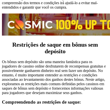
compreensão dos termos e condições irá ajudá-lo a evitar mal-
entendidos e garantir que você os cumpra.
Restrições de saque em bônus sem
depósito
Os bônus sem depósito são uma maneira fantástica para os
jogadores de cassino online desfrutarem de recompensas gratuitas e
possivelmente ganharem dinheiro real sem fazer um depósito. No
entanto, é muito importante entender as restrições e condições
associadas ao levantamento dos ganhos destes bónus. Neste artigo,
exploramos as restrições mais comuns definidas pelos cassinos em
saques de bônus sem depósito e fornecemos informações valiosas
para jogadores que desejam maximizar seus ganhos.
Compreendendo as restrições de saque: