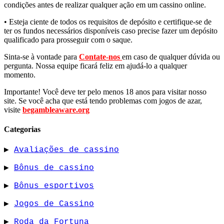
condições antes de realizar qualquer ação em um cassino online.
• Esteja ciente de todos os requisitos de depósito e certifique-se de
ter os fundos necessários disponíveis caso precise fazer um depósito
qualificado para prosseguir com o saque.
Sinta-se à vontade para
Contate-nos
em caso de qualquer dúvida ou
pergunta. Nossa equipe ficará feliz em ajudá-lo a qualquer
momento.
Importante! Você deve ter pelo menos 18 anos para visitar nosso
site. Se você acha que está tendo problemas com jogos de azar,
visite
begambleaware.org
Categorias
▶
Avaliações de cassino
▶
Bônus de cassino
▶
Bônus esportivos
▶
Jogos de Cassino
▶
Roda da Fortuna