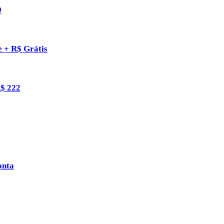
0
 + R$ Grátis
R$ 222
onta