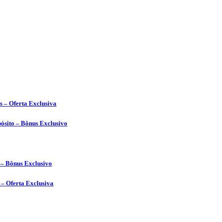
s – Oferta Exclusiva
ósito – Bônus Exclusivo
 – Bônus Exclusivo
– Oferta Exclusiva