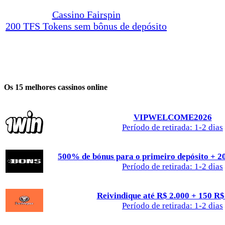
Cassino Fairspin
200 TFS Tokens sem bônus de depósito
Os 15 melhores cassinos online
VIPWELCOME2026
Período de retirada: 1-2 dias
500% de bónus para o primeiro depósito + 2
Período de retirada: 1-2 dias
Reivindique até R$ 2.000 + 150 R$
Período de retirada: 1-2 dias