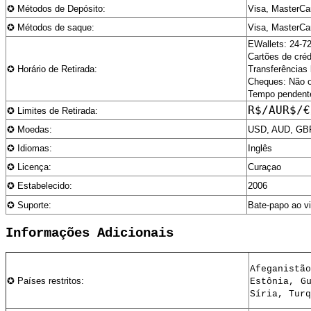
✪ Métodos de Depósito:
Visa, MasterCar
✪ Métodos de saque:
Visa, MasterCar
EWallets: 24-7
Cartões de crédi
✪ Horário de Retirada:
Transferências 
Cheques: Não o
Tempo pendente
R$/AUR$/€
✪ Limites de Retirada:
✪ Moedas:
USD, AUD, GB
✪ Idiomas:
Inglês
✪ Licença:
Curaçao
✪ Estabelecido:
2006
✪ Suporte:
Bate-papo ao v
Informações Adicionais
Afeganistã
✪ Países restritos:
Estônia, G
Síria, Turq