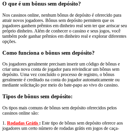
O que é um bônus sem depósito?
Nos cassinos online, nenhum bônus de depósito é oferecido para
atrair novos jogadores. Bônus sem depósito permitem que os
jogadores ganhem prêmios em dinheiro real sem ter que arriscar seu
próprio dinheiro. Além de conhecer o cassino e seus jogos, você
também pode ganhar prêmios em dinheiro real e explorar diferentes
opções.
Como funciona o bônus sem depósito?
Os jogadores geralmente precisam inserir um código de bônus e
criar uma nova conta de jogador para reivindicar um bônus sem
depósito. Uma vez concluído o processo de registro, o bônus
geralmente é creditado na conta do jogador automaticamente ou
mediante solicitação por meio do bate-papo ao vivo do cassino.
Tipos de bônus sem depósito:
Os tipos mais comuns de bônus sem depósito oferecidos pelos
cassinos online são:
1.
Rodadas Grátis
:
Este tipo de bônus sem depósito oferece aos
jogadores um certo número de rodadas grátis em jogos de caça-