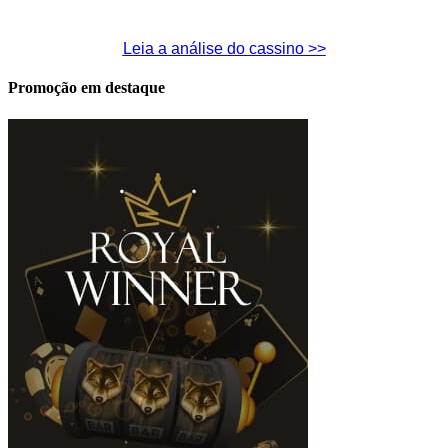
Leia a análise do cassino >>
Promoção em destaque