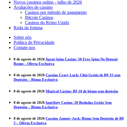
Novos cassinos online - julho de 2026
Avaliações de cassino
Casinos por método de pagamento
Bitcoin Casinos
Casinos do Reino Unido
Roda da fortuna
Sobre nós
Política de Privacidade
Contate-nos
8 de agosto de 2026
Agent Spins Casino: 50 Free Spins No Deposit
Bonus – Oferta Exclusiva
8 de agosto de 2026
Cassino Crazy Luck: Chip Grátis de R$ 35 sem
Depósito – Bônus Exclusivo
8 de agosto de 2026
Magical Casino: R$ 10 de bônus sem depósito
8 de agosto de 2026
IamSloty Casino: 20 Rodadas Grátis Sem
Depósito – Bônus Exclusivo
8 de agosto de 2026
Cassino Jammy Jack: Bônus Sem Depósito de R$
5 – Oferta Exclusiva