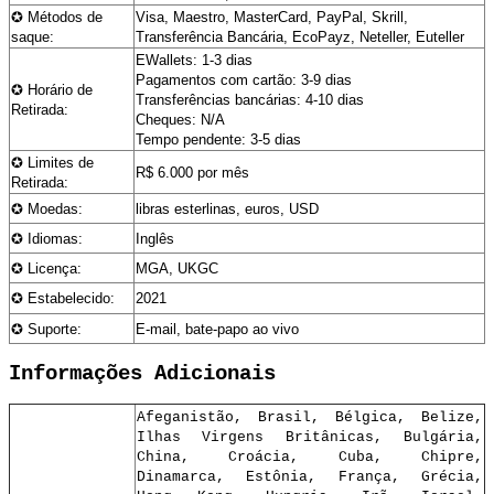
✪ Métodos de
Visa, Maestro, MasterCard, PayPal, Skrill,
saque:
Transferência Bancária, EcoPayz, Neteller, Euteller
EWallets: 1-3 dias
Pagamentos com cartão: 3-9 dias
✪ Horário de
Transferências bancárias: 4-10 dias
Retirada:
Cheques: N/A
Tempo pendente: 3-5 dias
✪ Limites de
R$ 6.000 por mês
Retirada:
✪ Moedas:
libras esterlinas,
euros,
USD
✪ Idiomas:
Inglês
✪ Licença:
MGA, UKGC
✪ Estabelecido:
2021
✪ Suporte:
E-mail, bate-papo ao vivo
Informações Adicionais
Afeganistão, Brasil, Bélgica, Belize,
Ilhas Virgens Britânicas, Bulgária,
China, Croácia, Cuba, Chipre,
Dinamarca, Estônia, França, Grécia,