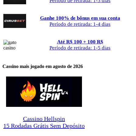
Período de retirada: 1-3 dias
Ganhe 100% de bônus em sua conta
Período de retirada: 1-4 dias
Até R$ 100 + 100 R$
Período de retirada: 1-5 dias
Cassino mais jogado em agosto de 2026
Cassino Hellspin
15 Rodadas Grátis Sem Depósito