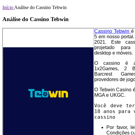
Início
Análise do Cassino Tebwin
Análise do Cassino Tebwin
Cassino Tebwin
é
5 em nosso portal
2021. Este cass
projetado para
desktop e móveis.
O cassino é al
1x2Games, 2 
Barcrest Gam
provedores de jogo
O Tebwin Casino é
MGA e UKGC.
Você deve te
18 anos para 
cassino
Por favor, l
Condições c