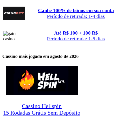
Ganhe 100% de bônus em sua conta
Período de retirada: 1-4 dias
Até R$ 100 + 100 R$
Período de retirada: 1-5 dias
Cassino mais jogado em agosto de 2026
Cassino Hellspin
15 Rodadas Grátis Sem Depósito