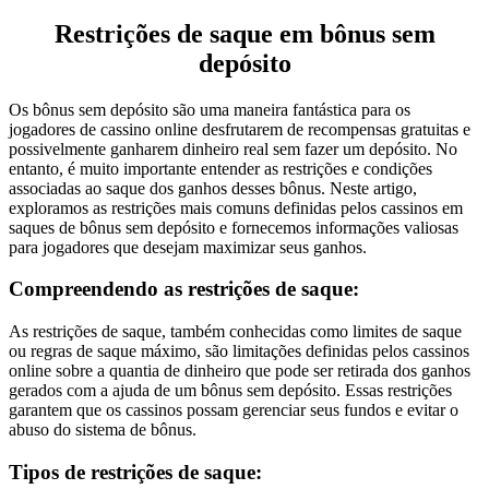
Restrições de saque em bônus sem
depósito
Os bônus sem depósito são uma maneira fantástica para os
jogadores de cassino online desfrutarem de recompensas gratuitas e
possivelmente ganharem dinheiro real sem fazer um depósito. No
entanto, é muito importante entender as restrições e condições
associadas ao saque dos ganhos desses bônus. Neste artigo,
exploramos as restrições mais comuns definidas pelos cassinos em
saques de bônus sem depósito e fornecemos informações valiosas
para jogadores que desejam maximizar seus ganhos.
Compreendendo as restrições de saque:
As restrições de saque, também conhecidas como limites de saque
ou regras de saque máximo, são limitações definidas pelos cassinos
online sobre a quantia de dinheiro que pode ser retirada dos ganhos
gerados com a ajuda de um bônus sem depósito. Essas restrições
garantem que os cassinos possam gerenciar seus fundos e evitar o
abuso do sistema de bônus.
Tipos de restrições de saque: