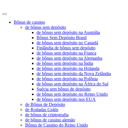
no-depositz
Bônus de cassino
de bônus sem depósito
de bônus sem depósito na Austrália
Bônus Sem Depósito Brasil
de bônus sem depósito no Canadá
Finlândia de bônus sem depósito
de bônus sem depósito na França
de bônus sem depósito na Alemanha
de bônus sem depósito na Índia
de bônus sem depósito na Holanda
de bônus sem depósito da Nova Zelândia
de bônus sem depósito na Polônia
de bônus sem depósito na África do Sul
Suécia sem bônus de depósito
de bônus sem depósito no Reino Unido
de bônus sem depósito nos EUA
de Bônus de Depósito
de Rodadas Grátis
de bônus de criptografia
de bônus de cassino alemão
Bônus de Cassino do Reino Unido