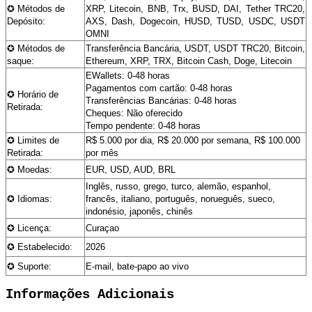
✪ Métodos de
XRP, Litecoin, BNB, Trx, BUSD, DAI, Tether TRC20,
Depósito:
AXS, Dash, Dogecoin, HUSD, TUSD, USDC, USDT
OMNI
✪ Métodos de
Transferência Bancária, USDT, USDT TRC20, Bitcoin,
saque:
Ethereum, XRP, TRX, Bitcoin Cash, Doge, Litecoin
EWallets: 0-48 horas
Pagamentos com cartão: 0-48 horas
✪ Horário de
Transferências Bancárias: 0-48 horas
Retirada:
Cheques: Não oferecido
Tempo pendente: 0-48 horas
✪ Limites de
R$ 5.000 por dia, R$ 20.000 por semana, R$ 100.000
Retirada:
por mês
✪ Moedas:
EUR, USD, AUD, BRL
Inglês, russo, grego, turco, alemão, espanhol,
✪ Idiomas:
francês, italiano, português, norueguês, sueco,
indonésio, japonês, chinês
✪ Licença:
Curaçao
✪ Estabelecido:
2026
✪ Suporte:
E-mail, bate-papo ao vivo
Informações Adicionais