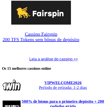
Cassino Fairspin
200 TFS Tokens sem bônus de depósito
Leia a análise do cassino >>
Os 15 melhores cassinos online
VIPWELCOME2026
Período de retirada: 1-2 dias
500% de bónus para o primeiro depósito + 200
rodadas grátis