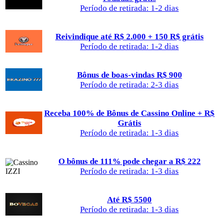
Período de retirada: 1-2 dias
Reivindique até R$ 2.000 + 150 R$ grátis
Período de retirada: 1-2 dias
Bônus de boas-vindas R$ 900
Período de retirada: 2-3 dias
Receba 100% de Bônus de Cassino Online + R$
Grátis
Período de retirada: 1-3 dias
O bônus de 111% pode chegar a R$ 222
Período de retirada: 1-3 dias
Até R$ 5500
Período de retirada: 1-3 dias