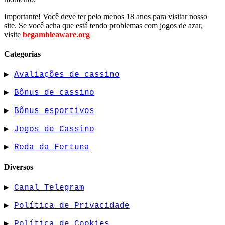
Importante! Você deve ter pelo menos 18 anos para visitar nosso
site. Se você acha que está tendo problemas com jogos de azar,
visite
begambleaware.org
Categorias
▶
Avaliações de cassino
▶
Bônus de cassino
▶
Bônus esportivos
▶
Jogos de Cassino
▶
Roda da Fortuna
Diversos
▶
Canal Telegram
▶
Política de Privacidade
▶
Política de Cookies