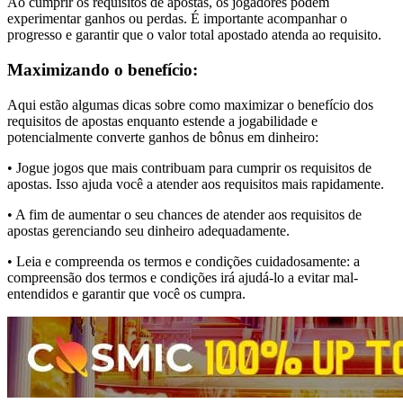
Ao cumprir os requisitos de apostas, os jogadores podem
experimentar ganhos ou perdas. É importante acompanhar o
progresso e garantir que o valor total apostado atenda ao requisito.
Maximizando o benefício:
Aqui estão algumas dicas sobre como maximizar o benefício dos
requisitos de apostas enquanto estende a jogabilidade e
potencialmente converte ganhos de bônus em dinheiro:
• Jogue jogos que mais contribuam para cumprir os requisitos de
apostas. Isso ajuda você a atender aos requisitos mais rapidamente.
• A fim de aumentar o seu chances de atender aos requisitos de
apostas gerenciando seu dinheiro adequadamente.
• Leia e compreenda os termos e condições cuidadosamente: a
compreensão dos termos e condições irá ajudá-lo a evitar mal-
entendidos e garantir que você os cumpra.