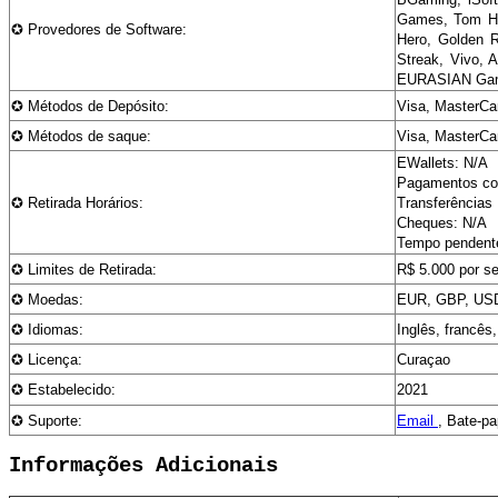
Games, Tom Ho
✪ Provedores de Software:
Hero, Golden 
Streak, Vivo, 
EURASIAN Gami
✪ Métodos de Depósito:
Visa, MasterCar
✪ Métodos de saque:
Visa, MasterCar
EWallets: N/A
Pagamentos com
✪ Retirada Horários:
Transferências 
Cheques: N/A
Tempo pendente
✪ Limites de Retirada:
R$ 5.000 por s
✪ Moedas:
EUR, GBP, USD
✪ Idiomas:
Inglês, francês
✪ Licença:
Curaçao
✪ Estabelecido:
2021
✪ Suporte:
Email
, Bate-pa
Informações Adicionais