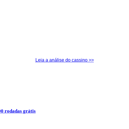
Leia a análise do cassino >>
00 rodadas grátis