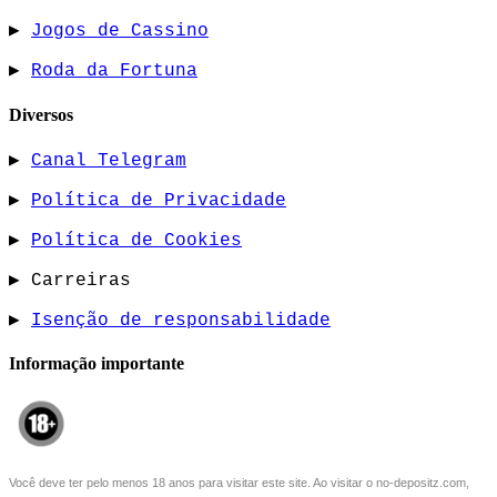
▶
Jogos de Cassino
▶
Roda da Fortuna
Diversos
▶
Canal Telegram
▶
Política de Privacidade
▶
Política de Cookies
▶ Carreiras
▶
Isenção de responsabilidade
Informação importante
Você deve ter pelo menos 18 anos para visitar este site.
Ao visitar o no-depositz.com,