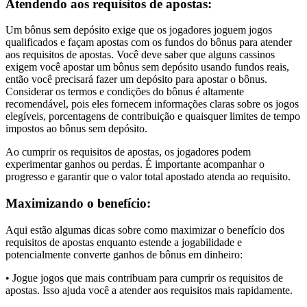
Atendendo aos requisitos de apostas:
Um bônus sem depósito exige que os jogadores joguem jogos
qualificados e façam apostas com os fundos do bônus para atender
aos requisitos de apostas. Você deve saber que alguns cassinos
exigem você apostar um bônus sem depósito usando fundos reais,
então você precisará fazer um depósito para apostar o bônus.
Considerar os termos e condições do bônus é altamente
recomendável, pois eles fornecem informações claras sobre os jogos
elegíveis, porcentagens de contribuição e quaisquer limites de tempo
impostos ao bônus sem depósito.
Ao cumprir os requisitos de apostas, os jogadores podem
experimentar ganhos ou perdas. É importante acompanhar o
progresso e garantir que o valor total apostado atenda ao requisito.
Maximizando o benefício:
Aqui estão algumas dicas sobre como maximizar o benefício dos
requisitos de apostas enquanto estende a jogabilidade e
potencialmente converte ganhos de bônus em dinheiro:
• Jogue jogos que mais contribuam para cumprir os requisitos de
apostas. Isso ajuda você a atender aos requisitos mais rapidamente.