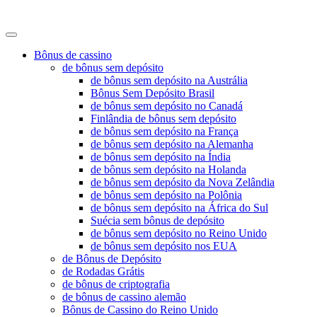
no-depositz
Bônus de cassino
de bônus sem depósito
de bônus sem depósito na Austrália
Bônus Sem Depósito Brasil
de bônus sem depósito no Canadá
Finlândia de bônus sem depósito
de bônus sem depósito na França
de bônus sem depósito na Alemanha
de bônus sem depósito na Índia
de bônus sem depósito na Holanda
de bônus sem depósito da Nova Zelândia
de bônus sem depósito na Polônia
de bônus sem depósito na África do Sul
Suécia sem bônus de depósito
de bônus sem depósito no Reino Unido
de bônus sem depósito nos EUA
de Bônus de Depósito
de Rodadas Grátis
de bônus de criptografia
de bônus de cassino alemão
Bônus de Cassino do Reino Unido