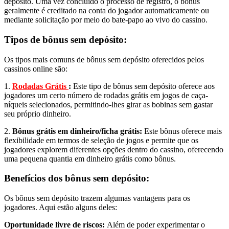
depósito. Uma vez concluído o processo de registro, o bônus
geralmente é creditado na conta do jogador automaticamente ou
mediante solicitação por meio do bate-papo ao vivo do cassino.
Tipos de bônus sem depósito:
Os tipos mais comuns de bônus sem depósito oferecidos pelos
cassinos online são:
1.
Rodadas Grátis
:
Este tipo de bônus sem depósito oferece aos
jogadores um certo número de rodadas grátis em jogos de caça-
níqueis selecionados, permitindo-lhes girar as bobinas sem gastar
seu próprio dinheiro.
2.
Bônus grátis em dinheiro/ficha grátis:
Este bônus oferece mais
flexibilidade em termos de seleção de jogos e permite que os
jogadores explorem diferentes opções dentro do cassino, oferecendo
uma pequena quantia em dinheiro grátis como bônus.
Benefícios dos bônus sem depósito:
Os bônus sem depósito trazem algumas vantagens para os
jogadores. Aqui estão alguns deles:
Oportunidade livre de riscos:
Além de poder experimentar o