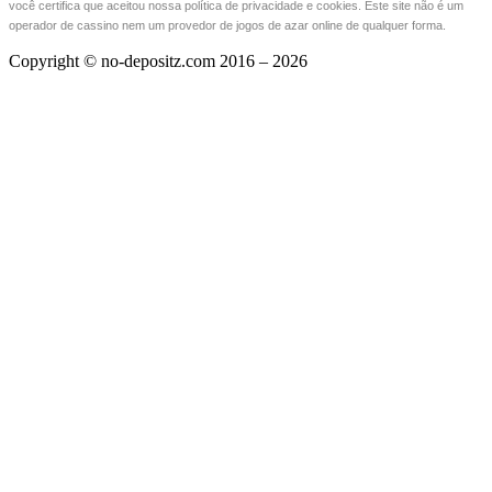
você certifica que aceitou nossa política de privacidade e cookies.
Este site não é um
operador de cassino nem um provedor de jogos de azar online de qualquer forma.
Copyright © no-depositz.com 2016 – 2026