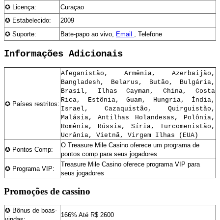
✪ Licença:
Curaçao
✪ Estabelecido:
2009
✪ Suporte:
Bate-papo ao vivo,
Email
, Telefone
Informações Adicionais
Afeganistão, Armênia, Azerbaijão,
Bangladesh, Belarus, Butão, Bulgária,
Brasil, Ilhas Cayman, China, Costa
Rica, Estônia, Guam, Hungria, Índia,
✪ Países restritos:
Israel, Cazaquistão, Quirguistão,
Malásia, Antilhas Holandesas, Polônia,
Romênia, Rússia, Síria, Turcomenistão,
Ucrânia, Vietnã, Virgem Ilhas (EUA)
O Treasure Mile Casino oferece um programa de
✪ Pontos Comp:
pontos comp para seus jogadores
Treasure Mile Casino oferece programa VIP para
✪ Programa VIP:
seus jogadores
Promoções de cassino
✪ Bônus de boas-
166% Até R$ 2600
vindas: