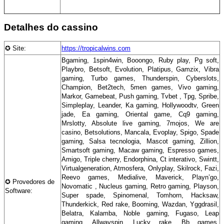
Detalhes do cassino
✪ Site:
https://tropicalwins.com
Bgaming, 1spin4win, Booongo, Ruby play, Pg soft,
Playbro, Betsoft, Evolution, Platipus, Gamzix, Vibra
gaming, Turbo games, Thunderspin, Cyberslots,
Champion, Bet2tech, 5men games, Vivo gaming,
Markor, Gamebeat, Push gaming, Tvbet , Tpg, Spribe,
Simpleplay, Leander, Ka gaming, Hollywoodtv, Green
jade, Ea gaming, Oriental game, Cq9 gaming,
Mrslotty, Absolute live gaming, 7mojos, We are
casino, Betsolutions, Mancala, Evoplay, Spigo, Spade
gaming, Salsa tecnologia, Mascot gaming, Zillion,
Smartsoft gaming, Macaw gaming, Espresso games,
Amigo, Triple cherry, Endorphina, Ct interativo, Swintt,
Virtualgeneration, Atmosfera, Onlyplay, Skilrock, Fazi,
Reevo games, Medialive, Maverick, Playn’go,
✪ Provedores de
Novomatic , Nucleus gaming, Retro gaming, Playson,
Software:
Super spade, Spinomenal, Tomhorn, Hacksaw,
Thunderkick, Red rake, Booming, Wazdan, Yggdrasil,
Belatra, Kalamba, Noble gaming, Fugaso, Leap
gaming, Allwayspin, Lucky rake, Bb games,