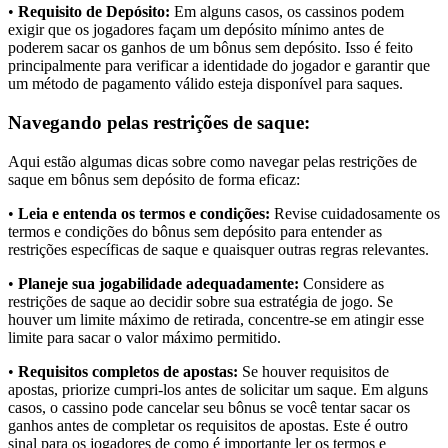
•
Requisito de Depósito:
Em alguns casos, os cassinos podem
exigir que os jogadores façam um depósito mínimo antes de
poderem sacar os ganhos de um bônus sem depósito. Isso é feito
principalmente para verificar a identidade do jogador e garantir que
um método de pagamento válido esteja disponível para saques.
Navegando pelas restrições de saque:
Aqui estão algumas dicas sobre como navegar pelas restrições de
saque em bônus sem depósito de forma eficaz:
•
Leia e entenda os termos e condições:
Revise cuidadosamente os
termos e condições do bônus sem depósito para entender as
restrições específicas de saque e quaisquer outras regras relevantes.
•
Planeje sua jogabilidade adequadamente:
Considere as
restrições de saque ao decidir sobre sua estratégia de jogo. Se
houver um limite máximo de retirada, concentre-se em atingir esse
limite para sacar o valor máximo permitido.
•
Requisitos completos de apostas:
Se houver requisitos de
apostas, priorize cumpri-los antes de solicitar um saque. Em alguns
casos, o cassino pode cancelar seu bônus se você tentar sacar os
ganhos antes de completar os requisitos de apostas. Este é outro
sinal para os jogadores de como é importante ler os termos e