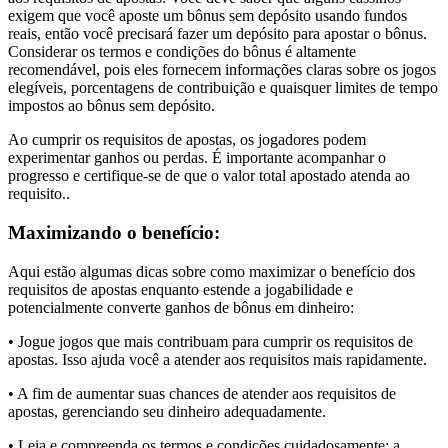
exigem que você aposte um bônus sem depósito usando fundos
reais, então você precisará fazer um depósito para apostar o bônus.
Considerar os termos e condições do bônus é altamente
recomendável, pois eles fornecem informações claras sobre os jogos
elegíveis, porcentagens de contribuição e quaisquer limites de tempo
impostos ao bônus sem depósito.
Ao cumprir os requisitos de apostas, os jogadores podem
experimentar ganhos ou perdas. É importante acompanhar o
progresso e certifique-se de que o valor total apostado atenda ao
requisito..
Maximizando o benefício:
Aqui estão algumas dicas sobre como maximizar o benefício dos
requisitos de apostas enquanto estende a jogabilidade e
potencialmente converte ganhos de bônus em dinheiro:
• Jogue jogos que mais contribuam para cumprir os requisitos de
apostas. Isso ajuda você a atender aos requisitos mais rapidamente.
• A fim de aumentar suas chances de atender aos requisitos de
apostas, gerenciando seu dinheiro adequadamente.
• Leia e compreenda os termos e condições cuidadosamente: a