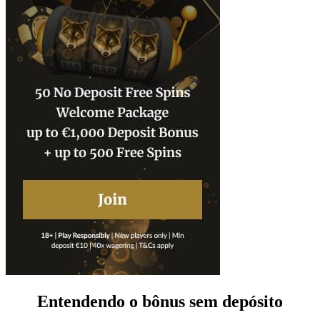
Entendendo o bônus sem depósito