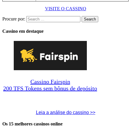
VISITE O CASSINO
Procure por:
Cassino em destaque
Cassino Fairspin
200 TFS Tokens sem bônus de depósito
Leia a análise do cassino >>
Os 15 melhores cassinos online