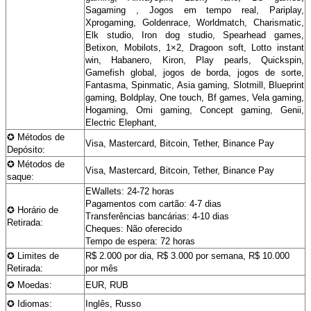
Sagaming , Jogos em tempo real, Pariplay,
Xprogaming, Goldenrace, Worldmatch, Charismatic,
Elk studio, Iron dog studio, Spearhead games,
Betixon, Mobilots, 1×2, Dragoon soft, Lotto instant
win, Habanero, Kiron, Play pearls, Quickspin,
Gamefish global, jogos de borda, jogos de sorte,
Fantasma, Spinmatic, Asia gaming, Slotmill, Blueprint
gaming, Boldplay, One touch, Bf games, Vela gaming,
Hogaming, Omi gaming, Concept gaming, Genii,
Electric Elephant,
✪ Métodos de
Visa, Mastercard, Bitcoin, Tether, Binance Pay
Depósito:
✪ Métodos de
Visa, Mastercard,
Bitcoin, Tether, Binance Pay
saque:
EWallets: 24-72 horas
Pagamentos com cartão: 4-7 dias
✪ Horário de
Transferências bancárias: 4-10 dias
Retirada:
Cheques: Não oferecido
Tempo de espera: 72 horas
✪ Limites de
R$ 2.000 por dia, R$ 3.000 por semana, R$ 10.000
Retirada:
por mês
✪ Moedas:
EUR, RUB
✪ Idiomas:
Inglês, Russo