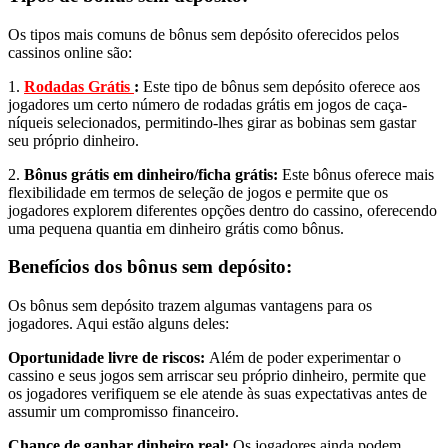
Os tipos mais comuns de bônus sem depósito oferecidos pelos
cassinos online são:
1.
Rodadas Grátis
:
Este tipo de bônus sem depósito oferece aos
jogadores um certo número de rodadas grátis em jogos de caça-
níqueis selecionados, permitindo-lhes girar as bobinas sem gastar
seu próprio dinheiro.
2.
Bônus grátis em dinheiro/ficha grátis:
Este bônus oferece mais
flexibilidade em termos de seleção de jogos e permite que os
jogadores explorem diferentes opções dentro do cassino, oferecendo
uma pequena quantia em dinheiro grátis como bônus.
Benefícios dos bônus sem depósito:
Os bônus sem depósito trazem algumas vantagens para os
jogadores. Aqui estão alguns deles:
Oportunidade livre de riscos:
Além de poder experimentar o
cassino e seus jogos sem arriscar seu próprio dinheiro, permite que
os jogadores verifiquem se ele atende às suas expectativas antes de
assumir um compromisso financeiro.
Chance de ganhar dinheiro real:
Os jogadores ainda podem