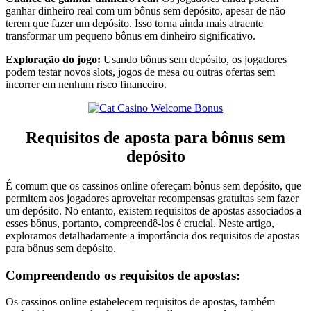
ganhar dinheiro real com um bônus sem depósito, apesar de não
terem que fazer um depósito. Isso torna ainda mais atraente
transformar um pequeno bônus em dinheiro significativo.
Exploração do jogo:
Usando bônus sem depósito, os jogadores
podem testar novos slots, jogos de mesa ou outras ofertas sem
incorrer em nenhum risco financeiro.
Requisitos de aposta para bônus sem
depósito
É comum que os cassinos online ofereçam bônus sem depósito, que
permitem aos jogadores aproveitar recompensas gratuitas sem fazer
um depósito. No entanto, existem requisitos de apostas associados a
esses bônus, portanto, compreendê-los é crucial. Neste artigo,
exploramos detalhadamente a importância dos requisitos de apostas
para bônus sem depósito.
Compreendendo os requisitos de apostas:
Os cassinos online estabelecem requisitos de apostas, também