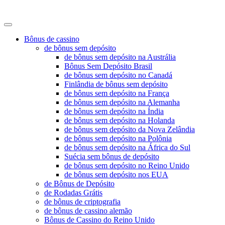
no-depositz
Bônus de cassino
de bônus sem depósito
de bônus sem depósito na Austrália
Bônus Sem Depósito Brasil
de bônus sem depósito no Canadá
Finlândia de bônus sem depósito
de bônus sem depósito na França
de bônus sem depósito na Alemanha
de bônus sem depósito na Índia
de bônus sem depósito na Holanda
de bônus sem depósito da Nova Zelândia
de bônus sem depósito na Polônia
de bônus sem depósito na África do Sul
Suécia sem bônus de depósito
de bônus sem depósito no Reino Unido
de bônus sem depósito nos EUA
de Bônus de Depósito
de Rodadas Grátis
de bônus de criptografia
de bônus de cassino alemão
Bônus de Cassino do Reino Unido