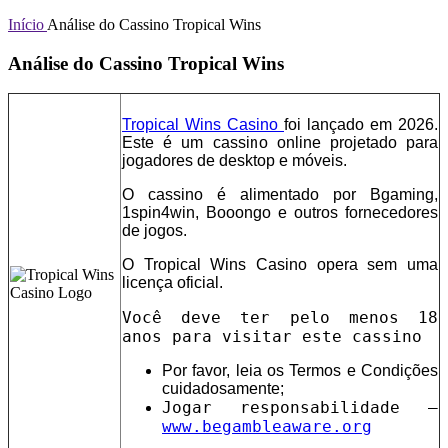
Início
Análise do Cassino Tropical Wins
Análise do Cassino Tropical Wins
Tropical Wins Casino
foi lançado em 2026.
Este é um cassino online projetado para
jogadores de desktop e móveis.
O cassino é alimentado
por Bgaming,
1spin4win, Booongo e outros fornecedores
de jogos.
O Tropical Wins Casino opera sem uma
licença oficial.
Você deve ter pelo menos 18
anos para visitar este cassino
Por favor, leia os Termos e Condições
cuidadosamente;
Jogar responsabilidade –
www.begambleaware.org