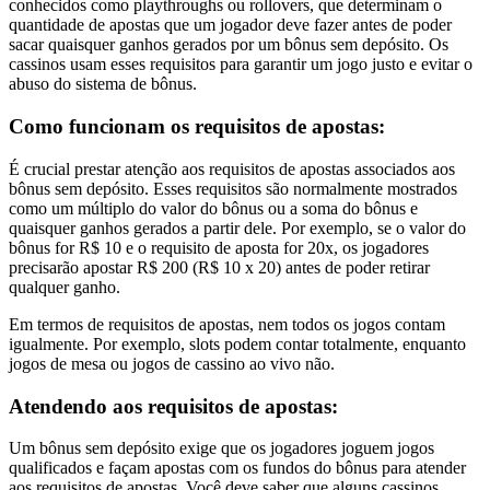
conhecidos como playthroughs ou rollovers, que determinam o
quantidade de apostas que um jogador deve fazer antes de poder
sacar quaisquer ganhos gerados por um bônus sem depósito. Os
cassinos usam esses requisitos para garantir um jogo justo e evitar o
abuso do sistema de bônus.
Como funcionam os requisitos de apostas:
É crucial prestar atenção aos requisitos de apostas associados aos
bônus sem depósito. Esses requisitos são normalmente mostrados
como um múltiplo do valor do bônus ou a soma do bônus e
quaisquer ganhos gerados a partir dele. Por exemplo, se o valor do
bônus for R$ 10 e o requisito de aposta for 20x, os jogadores
precisarão apostar R$ 200 (R$ 10 x 20) antes de poder retirar
qualquer ganho.
Em termos de requisitos de apostas, nem todos os jogos contam
igualmente. Por exemplo, slots podem contar totalmente, enquanto
jogos de mesa ou jogos de cassino ao vivo não.
Atendendo aos requisitos de apostas:
Um bônus sem depósito exige que os jogadores joguem jogos
qualificados e façam apostas com os fundos do bônus para atender
aos requisitos de apostas. Você deve saber que alguns cassinos