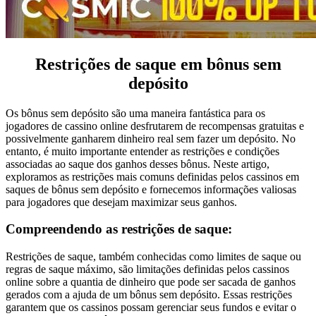
Restrições de saque em bônus sem
depósito
Os bônus sem depósito são uma maneira fantástica para os
jogadores de cassino online desfrutarem de recompensas gratuitas e
possivelmente ganharem dinheiro real sem fazer um depósito. No
entanto, é muito importante entender as restrições e condições
associadas ao saque dos ganhos desses bônus. Neste artigo,
exploramos as restrições mais comuns definidas pelos cassinos em
saques de bônus sem depósito e fornecemos informações valiosas
para jogadores que desejam maximizar seus ganhos.
Compreendendo as restrições de saque:
Restrições de saque, também conhecidas como limites de saque ou
regras de saque máximo, são limitações definidas pelos cassinos
online sobre a quantia de dinheiro que pode ser sacada de ganhos
gerados com a ajuda de um bônus sem depósito. Essas restrições
garantem que os cassinos possam gerenciar seus fundos e evitar o