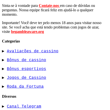
Sinta-se à vontade para
Contate-nos
em caso de dúvidas ou
perguntas. Nossa equipe ficará feliz em ajudá-lo a qualquer
momento.
Importante! Você deve ter pelo menos 18 anos para visitar nosso
site. Se você acha que está tendo problemas com jogos de azar,
visite
begambleaware.org
Categorias
▶
Avaliações de cassino
▶
Bônus de cassino
▶
Bônus esportivos
▶
Jogos de Cassino
▶
Roda da Fortuna
Diversos
▶
Canal Telegram