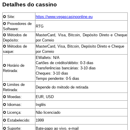
Detalhes do cassino
✪ Site:
https://www.vegascasinoonline.eu
✪ Provedores de
RTG
Software:
✪ Métodos de
MasterCard, Visa, Bitcoin, Depósito Direto e Cheque
Depósito:
por Correio
✪ Métodos de
MasterCard, Visa, Bitcoin, Depósito Direto e Cheque
saque:
por Correio
EWallets: N/A
Cartões de crédito/débito: 0-3 dias
✪ Horário de
Transferências bancárias: 3-10 dias
Retirada:
Cheques: 3-10 dias
Tempo pendente: 0-5 dias
✪ Limites de
Depende do método de retirada
Retirada:
✪ Moedas:
EUR, USD
✪ Idiomas:
Inglês
✪ Licença:
Não licenciado
✪ Estabelecido:
1999
✪ Suporte:
Bate-papo ao vivo, e-mail