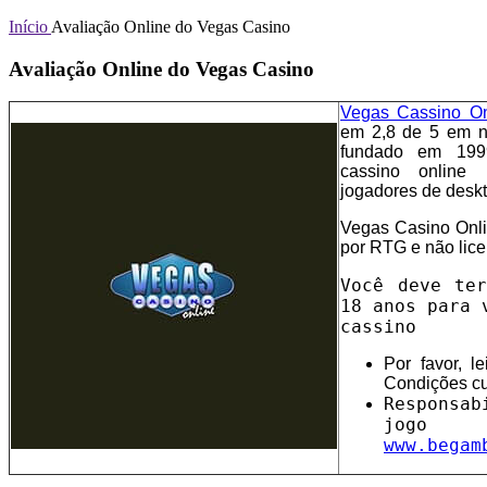
Início
Avaliação Online do Vegas Casino
Avaliação Online do Vegas Casino
Vegas Cassino O
em 2,8 de 5 em no
fundado em 199
cassino online 
jogadores de deskt
Vegas Casino Onli
por RTG e não lice
Você deve te
18 anos para 
cassino
Por favor, l
Condições c
Responsa
jo
www.begam