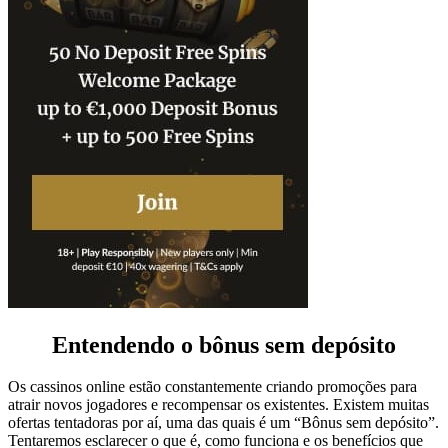
Entendendo o bônus sem depósito
Os cassinos online estão constantemente criando promoções para
atrair novos jogadores e recompensar os existentes. Existem muitas
ofertas tentadoras por aí, uma das quais é um “Bônus sem depósito”.
Tentaremos esclarecer o que é, como funciona e os benefícios que