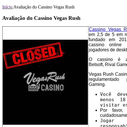
Início
Avaliação do Cassino Vegas Rush
Avaliação do Cassino Vegas Rush
Cassino Vegas 
em 2,5 de 5 em no
fundado em 201
cassino online 
jogadores de deskt
O cassino é a
Betsoft, Rival Gam
Vegas Rush Casino
regulamentado 
Gaming.
Você dev
menos 18
visitar e
Por favor
cuidadosame
Jogar
responsa