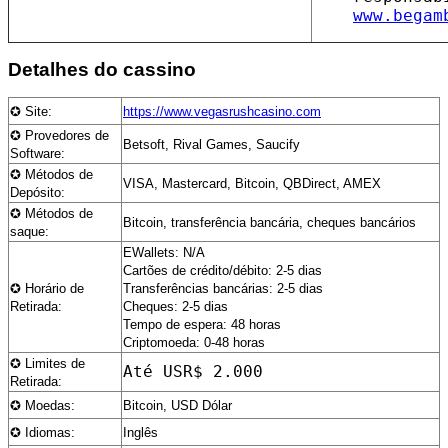
www.begam
Detalhes do cassino
✪ Site:
https://www.vegasrushcasino.com
✪ Provedores de
Betsoft, Rival Games, Saucify
Software:
✪ Métodos de
VISA, Mastercard, Bitcoin, QBDirect, AMEX
Depósito:
✪ Métodos de
Bitcoin, transferência bancária, cheques bancários
saque:
EWallets: N/A
Cartões de crédito/débito: 2-5 dias
✪ Horário de
Transferências bancárias: 2-5 dias
Retirada:
Cheques: 2-5 dias
Tempo de espera: 48 horas
Criptomoeda: 0-48 horas
✪ Limites de
Até USR$ 2.000
Retirada:
✪ Moedas:
Bitcoin, USD Dólar
✪ Idiomas:
Inglês