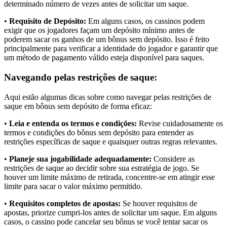
determinado número de vezes antes de solicitar um saque.
•
Requisito de Depósito:
Em alguns casos, os cassinos podem
exigir que os jogadores façam um depósito mínimo antes de
poderem sacar os ganhos de um bônus sem depósito. Isso é feito
principalmente para verificar a identidade do jogador e garantir que
um método de pagamento válido esteja disponível para saques.
Navegando pelas restrições de saque:
Aqui estão algumas dicas sobre como navegar pelas restrições de
saque em bônus sem depósito de forma eficaz:
•
Leia e entenda os termos e condições:
Revise cuidadosamente os
termos e condições do bônus sem depósito para entender as
restrições específicas de saque e quaisquer outras regras relevantes.
•
Planeje sua jogabilidade adequadamente:
Considere as
restrições de saque ao decidir sobre sua estratégia de jogo. Se
houver um limite máximo de retirada, concentre-se em atingir esse
limite para sacar o valor máximo permitido.
•
Requisitos completos de apostas:
Se houver requisitos de
apostas, priorize cumpri-los antes de solicitar um saque. Em alguns
casos, o cassino pode cancelar seu bônus se você tentar sacar os