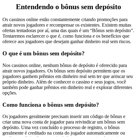
Entendendo o bônus sem depósito
Os cassinos online estão constantemente criando promoções para
atrair novos jogadores e recompensar os existentes. Existem muitas
ofertas tentadoras por aí, uma das quais é um “Bônus sem depósito”.
Tentaremos esclarecer o que é, como funciona e os benefícios que
oferece aos jogadores que desejam ganhar dinheiro real sem riscos.
O que é um bônus sem depósito?
Nos cassinos online, nenhum bônus de depósito é oferecido para
atrair novos jogadores. Os bônus sem depósito permitem que os
jogadores ganhem prêmios em dinheiro real sem ter que arriscar seu
próprio dinheiro. Além de conhecer o cassino e seus jogos, você
também pode ganhar prêmios em dinheiro real e explorar diferentes
opções.
Como funciona o bônus sem depósito?
Os jogadores geralmente precisam inserir um código de bônus e
criar uma nova conta de jogador para reivindicar um bônus sem
depósito. Uma vez concluído o processo de registro, o bônus
geralmente é creditado na conta do jogador automaticamente ou