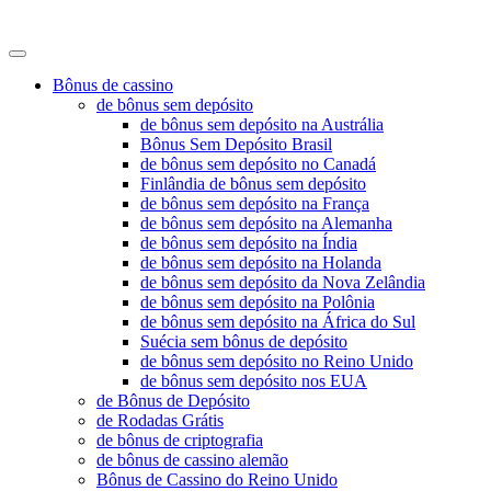
no-depositz
Bônus de cassino
de bônus sem depósito
de bônus sem depósito na Austrália
Bônus Sem Depósito Brasil
de bônus sem depósito no Canadá
Finlândia de bônus sem depósito
de bônus sem depósito na França
de bônus sem depósito na Alemanha
de bônus sem depósito na Índia
de bônus sem depósito na Holanda
de bônus sem depósito da Nova Zelândia
de bônus sem depósito na Polônia
de bônus sem depósito na África do Sul
Suécia sem bônus de depósito
de bônus sem depósito no Reino Unido
de bônus sem depósito nos EUA
de Bônus de Depósito
de Rodadas Grátis
de bônus de criptografia
de bônus de cassino alemão
Bônus de Cassino do Reino Unido