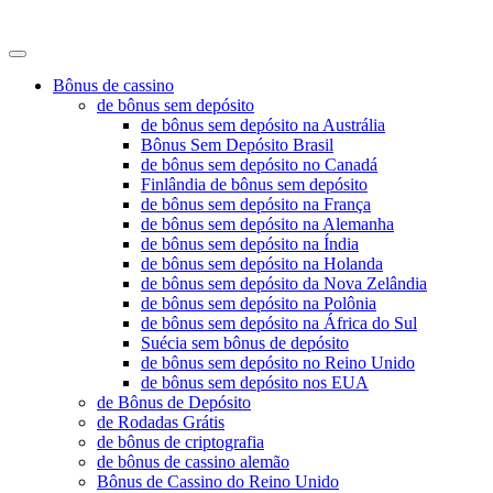
no-depositz
Bônus de cassino
de bônus sem depósito
de bônus sem depósito na Austrália
Bônus Sem Depósito Brasil
de bônus sem depósito no Canadá
Finlândia de bônus sem depósito
de bônus sem depósito na França
de bônus sem depósito na Alemanha
de bônus sem depósito na Índia
de bônus sem depósito na Holanda
de bônus sem depósito da Nova Zelândia
de bônus sem depósito na Polônia
de bônus sem depósito na África do Sul
Suécia sem bônus de depósito
de bônus sem depósito no Reino Unido
de bônus sem depósito nos EUA
de Bônus de Depósito
de Rodadas Grátis
de bônus de criptografia
de bônus de cassino alemão
Bônus de Cassino do Reino Unido