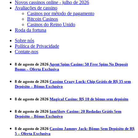
Novos cassinos online - julho de 2026
Avaliações de cassino
Casinos por método de pagamento
Bitcoin Casinos
Casinos do Reino Unido
Roda da fortuna
Sobre nós
Política de Privacidade
Contate-nos
8 de agosto de 2026
Agent Spins Casino: 50 Free Spins No Deposit
Bonus – Oferta Exclusiva
8 de agosto de 2026
Cassino Crazy Luck: Chip Grátis de R$ 35 sem
Depósito – Bônus Exclusivo
8 de agosto de 2026
Magical Casino: R$ 10 de bônus sem depósito
8 de agosto de 2026
IamSloty Casino: 20 Rodadas Grátis Sem
Depósito – Bônus Exclusivo
8 de agosto de 2026
Cassino Jammy Jack: Bônus Sem Depósito de R$
5 – Oferta Exclusiva