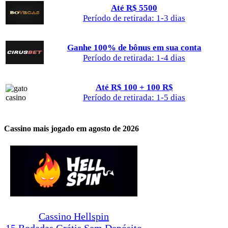
Até R$ 5500
Período de retirada: 1-3 dias
Ganhe 100% de bônus em sua conta
Período de retirada: 1-4 dias
Até R$ 100 + 100 R$
Período de retirada: 1-5 dias
Cassino mais jogado em agosto de 2026
Cassino Hellspin