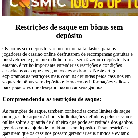
Restrições de saque em bônus sem
depósito
Os bônus sem depósito são uma maneira fantástica para os
jogadores de cassino online desfrutarem de recompensas gratuitas e
possivelmente ganharem dinheiro real sem fazer um depósito. No
entanto, é muito importante entender as restrições e condições
associadas ao saque dos ganhos desses bônus. Neste artigo,
exploramos as restrições mais comuns definidas pelos cassinos em
saques de bônus sem depósito e fornecemos informações valiosas
para jogadores que desejam maximizar seus ganhos.
Compreendendo as restrições de saque:
As restrições de saque, também conhecidas como limites de saque
ou regras de saque máximo, são limitações definidas pelos cassinos
online sobre a quantia de dinheiro que pode ser retirada dos ganhos
gerados com a ajuda de um bônus sem depósito. Essas restrições
garantem que os cassinos possam gerenciar seus fundos e evitar o