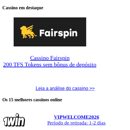
Cassino em destaque
Cassino Fairspin
200 TFS Tokens sem bônus de depósito
Leia a análise do cassino >>
Os 15 melhores cassinos online
VIPWELCOME2026
Período de retirada: 1-2 dias