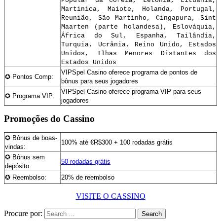
Popular da Coreia, Letônia, Lituânia,
Martinica, Maiote, Holanda, Portugal,
Reunião, São Martinho, Cingapura, Sint
Maarten (parte holandesa), Eslováquia,
África do Sul, Espanha, Tailândia,
Turquia, Ucrânia, Reino Unido, Estados
Unidos, Ilhas Menores Distantes dos
Estados Unidos
VIPSpel Casino oferece programa de pontos de
✪ Pontos Comp:
bônus para seus jogadores
VIPSpel Casino oferece programa VIP para seus
✪ Programa VIP:
jogadores
Promoções do Cassino
✪ Bônus de boas-
100% até €R$300 + 100 rodadas grátis
vindas:
✪ Bônus sem
50 rodadas grátis
depósito:
✪ Reembolso:
20% de reembolso
VISITE O CASSINO
Procure por: