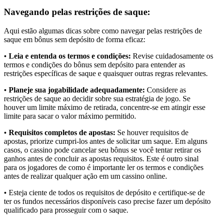
Navegando pelas restrições de saque:
Aqui estão algumas dicas sobre como navegar pelas restrições de
saque em bônus sem depósito de forma eficaz:
•
Leia e entenda os termos e condições:
Revise cuidadosamente os
termos e condições do bônus sem depósito para entender as
restrições específicas de saque e quaisquer outras regras relevantes.
•
Planeje sua jogabilidade adequadamente:
Considere as
restrições de saque ao decidir sobre sua estratégia de jogo. Se
houver um limite máximo de retirada, concentre-se em atingir esse
limite para sacar o valor máximo permitido.
•
Requisitos completos de apostas:
Se houver requisitos de
apostas, priorize cumpri-los antes de solicitar um saque. Em alguns
casos, o cassino pode cancelar seu bônus se você tentar retirar os
ganhos antes de concluir as apostas requisitos. Este é outro sinal
para os jogadores de como é importante ler os termos e condições
antes de realizar qualquer ação em um cassino online.
• Esteja ciente de todos os requisitos de depósito e certifique-se de
ter os fundos necessários disponíveis caso precise fazer um depósito
qualificado para prosseguir com o saque.