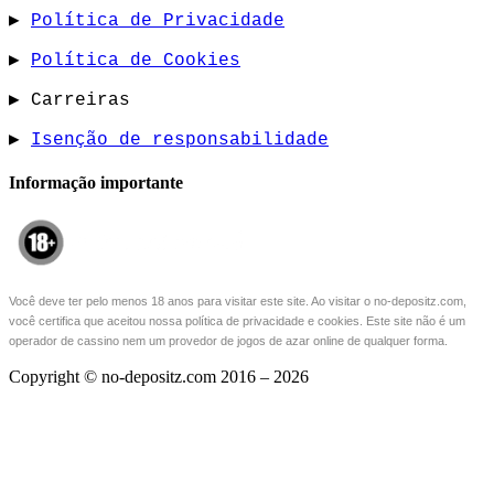
▶
Política de Privacidade
▶
Política de Cookies
▶ Carreiras
▶
Isenção de responsabilidade
Informação importante
Você deve ter pelo menos 18 anos para visitar este site.
Ao visitar o no-depositz.com,
você certifica que aceitou nossa política de privacidade e cookies.
Este site não é um
operador de cassino nem um provedor de jogos de azar online de qualquer forma.
Copyright © no-depositz.com 2016 – 2026