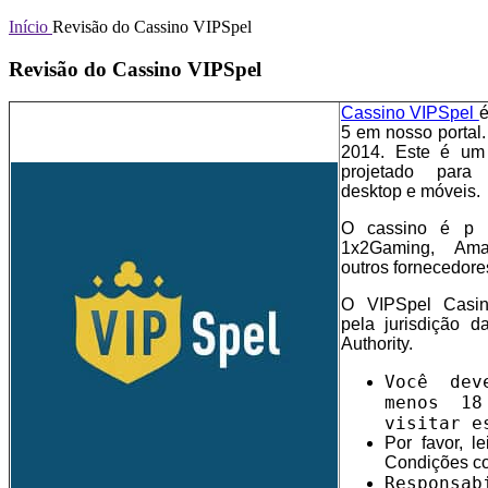
Início
Revisão do Cassino VIPSpel
Revisão do Cassino VIPSpel
Cassino VIPSpel
é
5 em nosso portal
2014. Este é um 
projetado para
desktop e móveis.
O cassino é p
1x2Gaming, Ama
outros fornecedore
O VIPSpel Casin
pela jurisdição 
Authority.
Você dev
menos 18
visitar e
Por favor, l
Condições c
Responsa