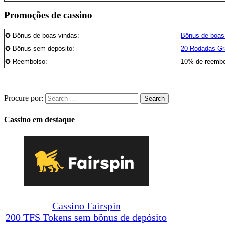
Promoções de cassino
✪ Bônus de boas-vindas:
Bônus de boas
✪ Bônus sem depósito:
20 Rodadas Gr
✪ Reembolso:
10% de reembol
Procure por:
Cassino em destaque
Cassino Fairspin
200 TFS Tokens sem bônus de depósito