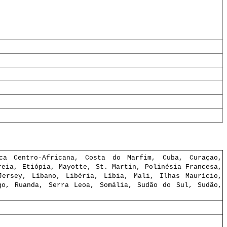
ca Centro-Africana, Costa do Marfim, Cuba, Curaçao,
reia, Etiópia, Mayotte, St. Martin, Polinésia Francesa,
Jersey, Líbano, Libéria, Líbia, Mali, Ilhas Maurício,
go, Ruanda, Serra Leoa, Somália, Sudão do Sul, Sudão,