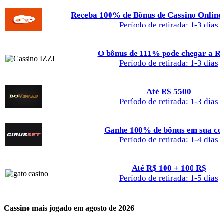
Receba 100% de Bônus de Cassino Online
Período de retirada: 1-3 dias
O bônus de 111% pode chegar a 
Período de retirada: 1-3 dias
Até R$ 5500
Período de retirada: 1-3 dias
Ganhe 100% de bônus em sua c
Período de retirada: 1-4 dias
Até R$ 100 + 100 R$
Período de retirada: 1-5 dias
Cassino mais jogado em agosto de 2026