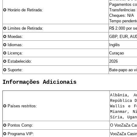
Pagamentos co
✪ Horário de Retirada:
Transferências 
Cheques: N/A
Tempo pendente
✪ Limites de Retirada:
R$ 2.000 por 
✪ Moedas:
GBP, EUR, AU
✪ Idiomas:
Inglês
✪ Licença:
Curaçao
✪ Estabelecido:
2026
✪ Suporte:
Bate-papo ao v
Informações Adicionais
Albânia, A
República 
✪ Países restritos:
Wallis e F
Mianmar, N
Síria, Ugan
✪ Pontos Comp:
O VooZaZa Cas
✪ Programa VIP:
VooZaZa Casin