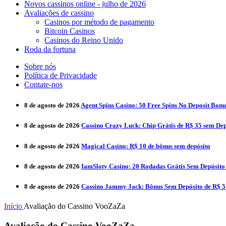
Novos cassinos online - julho de 2026
Avaliações de cassino
Casinos por método de pagamento
Bitcoin Casinos
Casinos do Reino Unido
Roda da fortuna
Sobre nós
Política de Privacidade
Contate-nos
8 de agosto de 2026
Agent Spins Casino: 50 Free Spins No Deposit Bonu
8 de agosto de 2026
Cassino Crazy Luck: Chip Grátis de R$ 35 sem Dep
8 de agosto de 2026
Magical Casino: R$ 10 de bônus sem depósito
8 de agosto de 2026
IamSloty Casino: 20 Rodadas Grátis Sem Depósito
8 de agosto de 2026
Cassino Jammy Jack: Bônus Sem Depósito de R$ 5 
Início
Avaliação do Cassino VooZaZa
Avaliação do Cassino VooZaZa