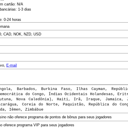
m cartão: N/A
bancárias: 1-3 dias
: 0-24 horas
semana
D, CAD, NOK, NZD, USD
ivo,
E-mail
ngola, Barbados, Burkina Faso, Ilhas Cayman, Repúbli
Democrática do Congo, Índias Ocidentais Holandesas, Erit
utuna, Nova Caledônia), Haiti, Irã, Iraque, Jamaica, 
icarágua, Coreia do Norte, Paquistão, República do Con
da, Iêmen, Zimbábue
ino não oferece programa de pontos de bônus para seus jogadores
o oferece programa VIP para seus jogadores