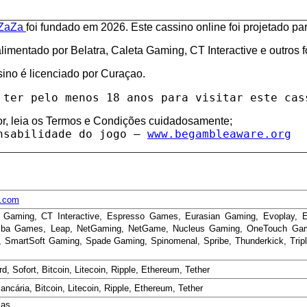
oZaZa
foi fundado em 2026. Este cassino online foi projetado p
alimentado por
Belatra, Caleta Gaming, CT Interactive e outros 
no é licenciado por Curaçao.
 ter pelo menos 18 anos para visitar este cas
or, leia os Termos e Condições cuidadosamente;
nsabilidade do jogo –
www.begambleaware.org
a.com
a Gaming, CT Interactive, Espresso Games, Eurasian Gaming, Evoplay, E
ba Games, Leap, NetGaming, NetGame, Nucleus Gaming, OneTouch Gam
 SmartSoft Gaming, Spade Gaming, Spinomenal, Spribe, Thunderkick, Tri
d, Sofort, Bitcoin, Litecoin, Ripple, Ethereum, Tether
ancária, Bitcoin, Litecoin, Ripple, Ethereum, Tether
ias