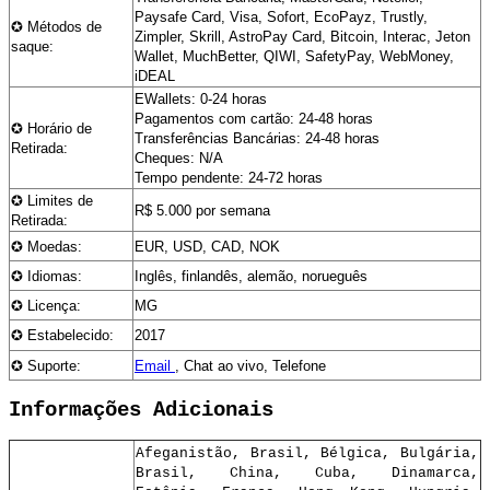
Paysafe Card, Visa, Sofort, EcoPayz, Trustly,
✪ Métodos de
Zimpler, Skrill, AstroPay Card, Bitcoin, Interac, Jeton
saque:
Wallet, MuchBetter, QIWI, SafetyPay, WebMoney,
iDEAL
EWallets: 0-24 horas
Pagamentos com cartão: 24-48 horas
✪ Horário de
Transferências Bancárias: 24-48 horas
Retirada:
Cheques: N/A
Tempo pendente: 24-72 horas
✪ Limites de
R$ 5.000 por semana
Retirada:
✪ Moedas:
EUR, USD, CAD, NOK
✪ Idiomas:
Inglês, finlandês, alemão, norueguês
✪ Licença:
MG
✪ Estabelecido:
2017
✪ Suporte:
Email
, Chat ao vivo, Telefone
Informações Adicionais
Afeganistão, Brasil, Bélgica, Bulgária,
Brasil, China, Cuba, Dinamarca,