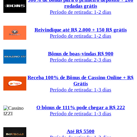
rodadas grátis
Período de retirada: 1-2 dias
Reivindique até R$ 2.000 + 150 R$ grátis
Período de retirada: 1-2 dias
Bônus de boas-vindas R$ 900
Período de retirada: 2-3 dias
Receba 100% de Bônus de Cassino Online + R$
Grátis
Período de retirada: 1-3 dias
O bônus de 111% pode chegar a R$ 222
Período de retirada: 1-3 dias
Até R$ 5500