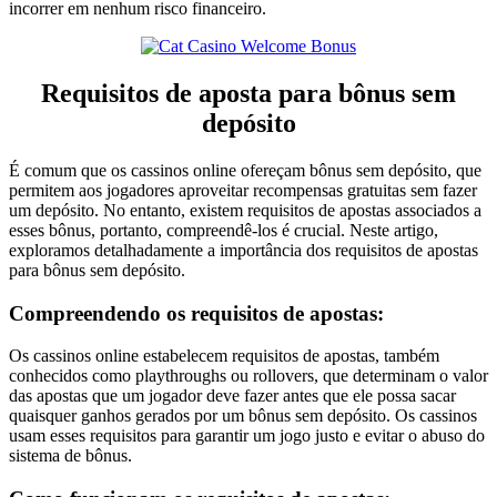
incorrer em nenhum risco financeiro.
Requisitos de aposta para bônus sem
depósito
É comum que os cassinos online ofereçam bônus sem depósito, que
permitem aos jogadores aproveitar recompensas gratuitas sem fazer
um depósito. No entanto, existem requisitos de apostas associados a
esses bônus, portanto, compreendê-los é crucial. Neste artigo,
exploramos detalhadamente a importância dos requisitos de apostas
para bônus sem depósito.
Compreendendo os requisitos de apostas:
Os cassinos online estabelecem requisitos de apostas, também
conhecidos como playthroughs ou rollovers, que determinam o valor
das apostas que um jogador deve fazer antes que ele possa sacar
quaisquer ganhos gerados por um bônus sem depósito. Os cassinos
usam esses requisitos para garantir um jogo justo e evitar o abuso do
sistema de bônus.