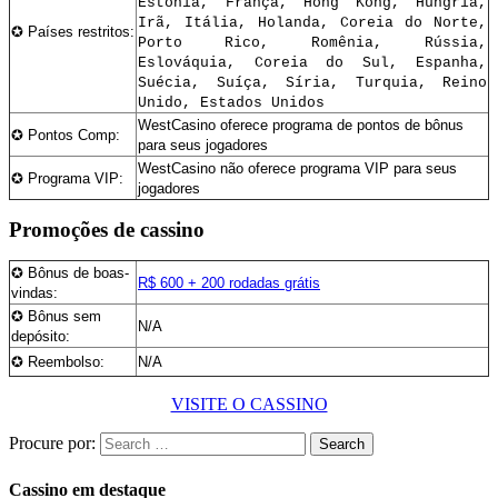
Estônia, França, Hong Kong, Hungria,
Irã, Itália, Holanda, Coreia do Norte,
✪ Países restritos:
Porto Rico, Romênia, Rússia,
Eslováquia, Coreia do Sul, Espanha,
Suécia, Suíça, Síria, Turquia, Reino
Unido, Estados Unidos
WestCasino oferece programa de pontos de bônus
✪ Pontos Comp:
para seus jogadores
WestCasino não oferece programa VIP para seus
✪ Programa VIP:
jogadores
Promoções de cassino
✪ Bônus de boas-
R$ 600 + 200 rodadas grátis
vindas:
✪ Bônus sem
N/A
depósito:
✪ Reembolso:
N/A
VISITE O CASSINO
Procure por:
Cassino em destaque