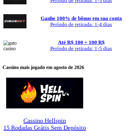
Período de retirada: 1-3 dias
Ganhe 100% de bônus em sua conta
Período de retirada: 1-4 dias
Até R$ 100 + 100 R$
Período de retirada: 1-5 dias
Cassino mais jogado em agosto de 2026
Cassino Hellspin
15 Rodadas Grátis Sem Depósito