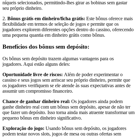
níqueis selecionados, permitindo-lhes girar as bobinas sem gastar
seu próprio dinheiro.
2.
Bônus grátis em dinheiro/ficha grátis:
Este bônus oferece mais
flexibilidade em termos de seleção de jogos e permite que os
jogadores explorem diferentes opções dentro do cassino, oferecendo
uma pequena quantia em dinheiro grátis como bônus.
Benefícios dos bônus sem depósito:
Os bônus sem depósito trazem algumas vantagens para os
jogadores. Aqui estão alguns deles:
Oportunidade livre de riscos:
Além de poder experimentar o
cassino e seus jogos sem arriscar seu próprio dinheiro, permite que
os jogadores verifiquem se ele atende às suas expectativas antes de
assumir um compromisso financeiro.
Chance de ganhar dinheiro real:
Os jogadores ainda podem
ganhe dinheiro real com um bônus sem depósito, apesar de não ter
que fazer um depósito. Isso torna ainda mais atraente transformar um
pequeno bônus em dinheiro significativo.
Exploração do jogo:
Usando bônus sem depósito, os jogadores
podem testar novos slots, jogos de mesa ou outras ofertas sem