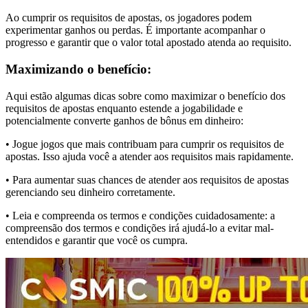
Ao cumprir os requisitos de apostas, os jogadores podem
experimentar ganhos ou perdas. É importante acompanhar o
progresso e garantir que o valor total apostado atenda ao requisito.
Maximizando o benefício:
Aqui estão algumas dicas sobre como maximizar o benefício dos
requisitos de apostas enquanto estende a jogabilidade e
potencialmente converte ganhos de bônus em dinheiro:
• Jogue jogos que mais contribuam para cumprir os requisitos de
apostas. Isso ajuda você a atender aos requisitos mais rapidamente.
• Para aumentar suas chances de atender aos requisitos de apostas
gerenciando seu dinheiro corretamente.
• Leia e compreenda os termos e condições cuidadosamente: a
compreensão dos termos e condições irá ajudá-lo a evitar mal-
entendidos e garantir que você os cumpra.