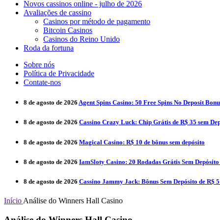
Novos cassinos online - julho de 2026
Avaliações de cassino
Casinos por método de pagamento
Bitcoin Casinos
Casinos do Reino Unido
Roda da fortuna
Sobre nós
Política de Privacidade
Contate-nos
8 de agosto de 2026
Agent Spins Casino: 50 Free Spins No Deposit Bonu
8 de agosto de 2026
Cassino Crazy Luck: Chip Grátis de R$ 35 sem Dep
8 de agosto de 2026
Magical Casino: R$ 10 de bônus sem depósito
8 de agosto de 2026
IamSloty Casino: 20 Rodadas Grátis Sem Depósito
8 de agosto de 2026
Cassino Jammy Jack: Bônus Sem Depósito de R$ 5 
Início
Análise do Winners Hall Casino
Análise do Winners Hall Casino