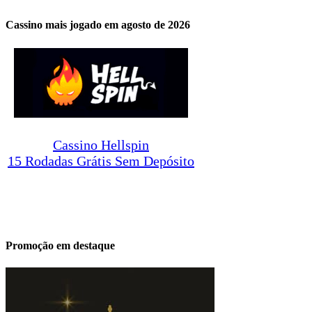
Cassino mais jogado em agosto de 2026
Cassino Hellspin
15 Rodadas Grátis Sem Depósito
Promoção em destaque