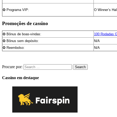
✪ Programa VIP:
O Winner’s Hal
Promoções de cassino
✪ Bônus de boas-vindas:
100 Rodadas G
✪ Bônus sem depósito:
N/A
✪ Reembolso:
N/A
Procure por:
Cassino em destaque