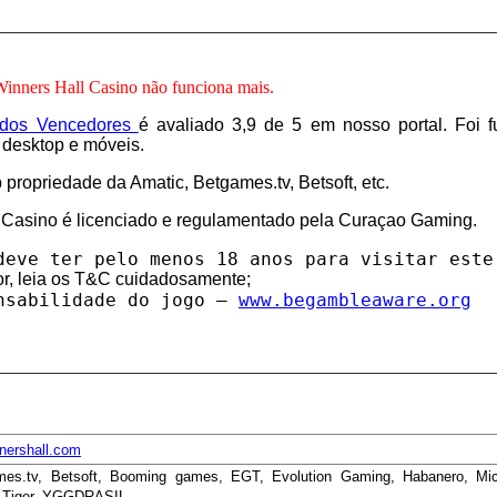
Winners Hall Casino não funciona mais.
 dos Vencedores
é avaliado 3,9 de 5 em nosso portal. Foi 
 desktop e móveis.
p
propriedade da Amatic, Betgames.tv, Betsoft, etc.
 Casino é licenciado e regulamentado pela Curaçao Gaming.
deve ter pelo menos 18 anos para visitar este
or, leia os T&C cuidadosamente;
nsabilidade do jogo –
www.begambleaware.org
nnershall.com
mes.tv, Betsoft, Booming games, EGT, Evolution Gaming, Habanero, Mi
d Tiger, YGGDRASIL