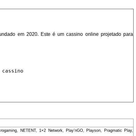
fundado em 2020. Este é um cassino online projetado para
 cassino
crogaming, NETENT, 1×2 Network, Play’nGO, Playson, Pragmatic Play,