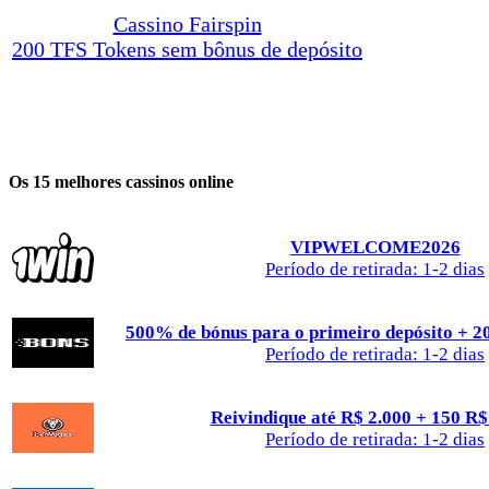
Cassino Fairspin
200 TFS Tokens sem bônus de depósito
Os 15 melhores cassinos online
VIPWELCOME2026
Período de retirada: 1-2 dias
500% de bónus para o primeiro depósito + 2
Período de retirada: 1-2 dias
Reivindique até R$ 2.000 + 150 R$
Período de retirada: 1-2 dias