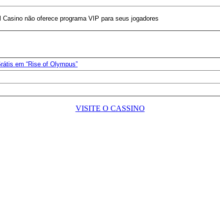
l Casino não oferece programa VIP para seus jogadores
rátis em “Rise of Olympus”
VISITE O CASSINO