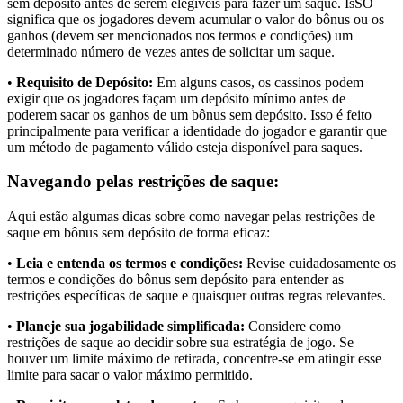
sem depósito antes de serem elegíveis para fazer um saque. IsSO
significa que os jogadores devem acumular o valor do bônus ou os
ganhos (devem ser mencionados nos termos e condições) um
determinado número de vezes antes de solicitar um saque.
•
Requisito de Depósito:
Em alguns casos, os cassinos podem
exigir que os jogadores façam um depósito mínimo antes de
poderem sacar os ganhos de um bônus sem depósito. Isso é feito
principalmente para verificar a identidade do jogador e garantir que
um método de pagamento válido esteja disponível para saques.
Navegando pelas restrições de saque:
Aqui estão algumas dicas sobre como navegar pelas restrições de
saque em bônus sem depósito de forma eficaz:
•
Leia e entenda os termos e condições:
Revise cuidadosamente os
termos e condições do bônus sem depósito para entender as
restrições específicas de saque e quaisquer outras regras relevantes.
•
Planeje sua jogabilidade simplificada:
Considere como
restrições de saque ao decidir sobre sua estratégia de jogo. Se
houver um limite máximo de retirada, concentre-se em atingir esse
limite para sacar o valor máximo permitido.