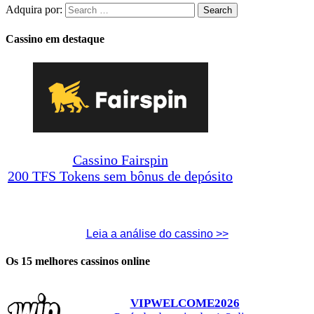
Adquira por:
Cassino em destaque
Cassino Fairspin
200 TFS Tokens sem bônus de depósito
Leia a análise do cassino >>
Os 15 melhores cassinos online
VIPWELCOME2026