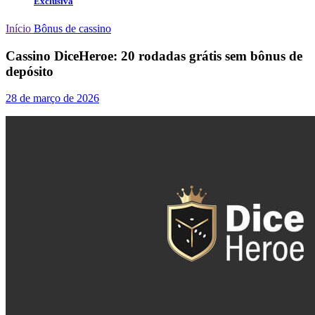
Exclusiva
Início
Bônus de cassino
Cassino DiceHeroe: 20 rodadas grátis sem bônus de
depósito
28 de março de 2026