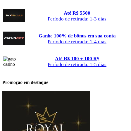
Até R$ 5500
Período de retirada: 1-3 dias
Ganhe 100% de bônus em sua conta
Período de retirada: 1-4 dias
Até R$ 100 + 100 R$
Período de retirada: 1-5 dias
Promoção em destaque