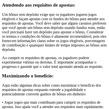
Atendendo aos requisitos de apostas:
Um bônus sem depósito exige que os jogadores joguem jogos
elegíveis e façam apostas com os fundos do bônus para atender aos
requisitos de apostas. Você deve saber que alguns cassinos preferem
que você aposte um bônus sem depósito usando fundos reais, então
você precisará fazer um depósito para apostar o bônus. Considerar
os termos e condições do bônus é altamente recomendável, pois eles
fornecem informações claras sobre os jogos elegíveis, porcentagens
de contribuição e quaisquer limites de tempo impostos ao bônus sem
depósito.
Ao cumprir os requisitos de apostas, os jogadores podem
experimentar vitórias ou derrotas. É importante acompanhar o
progresso e garantir que o valor total apostado atenda ao requisito.
Maximizando o benefício:
Aqui estão algumas dicas sobre como maximizar o benefício dos
requisitos de apostas enquanto estende a jogabilidade e
potencialmente converte ganhos de bônus em dinheiro:
• Jogue jogos que mais contribuam para cumprir os requisitos de
apostas. Isso ajuda você a atender aos requisitos mais rapidamente.