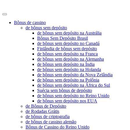
no-depositz
Bônus de cassino
de bônus sem depósito
de bônus sem depósito na Austrália
Bônus Sem Depósito Brasil
de bônus sem depósito no Canadá
Finlândia de bônus sem depósito
de bônus sem depósito na França
de bônus sem depósito na Alemanha
de bônus sem depósito na Índia
de bônus sem depósito na Holanda
de bônus sem depósito da Nova Zelândia
de bônus sem depósito na Polônia
de bônus sem depósito na África do Sul
Suécia sem bônus de depósito
de bônus sem depósito no Reino Unido
de bônus sem depósito nos EUA
de Bônus de Depósito
de Rodadas Grátis
de bônus de criptografia
de bônus de cassino alemão
Bônus de Cassino do Reino Unido