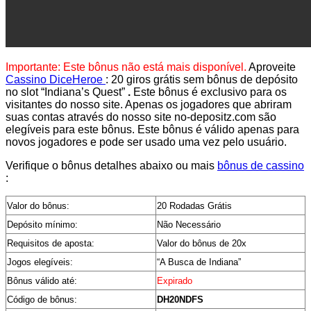
Importante: Este bônus não está mais disponível.
Aproveite
Cassino DiceHeroe
: 20 giros grátis sem bônus de depósito
no slot “Indiana’s Quest”
.
Este bônus é exclusivo para os
visitantes do nosso site. Apenas os jogadores que abriram
suas contas através do nosso site no-depositz.com são
elegíveis para este bônus. Este bônus é válido apenas para
novos jogadores e pode ser usado uma vez pelo usuário.
Verifique o bônus detalhes abaixo ou mais
bônus de cassino
:
Valor do bônus:
20 Rodadas Grátis
Depósito mínimo:
Não Necessário
Requisitos de aposta:
Valor do bônus de 20x
Jogos elegíveis:
“A Busca de Indiana”
Bônus válido até:
Expirado
Código de bônus:
DH20NDFS