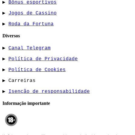
▶
Bônus esportivos
▶
Jogos de Cassino
▶
Roda da Fortuna
Diversos
▶
Canal Telegram
▶
Política de Privacidade
▶
Política de Cookies
▶ Carreiras
▶
Isenção de responsabilidade
Informação importante