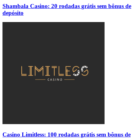
Shambala Casino: 20 rodadas grátis sem bônus de
depósito
Casino Limitless: 100 rodadas grátis sem bônus de