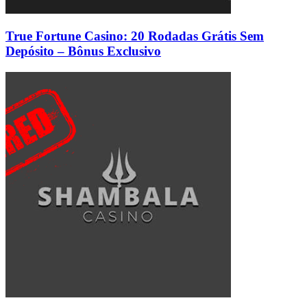
True Fortune Casino: 20 Rodadas Grátis Sem
Depósito – Bônus Exclusivo