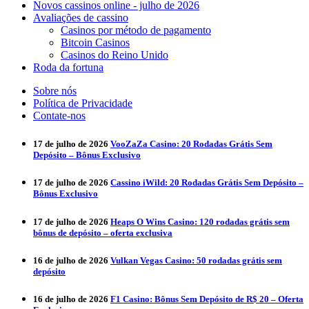
Novos cassinos online - julho de 2026
Avaliações de cassino
Casinos por método de pagamento
Bitcoin Casinos
Casinos do Reino Unido
Roda da fortuna
Sobre nós
Política de Privacidade
Contate-nos
17 de julho de 2026
VooZaZa Casino: 20 Rodadas Grátis Sem
Depósito – Bônus Exclusivo
17 de julho de 2026
Cassino iWild: 20 Rodadas Grátis Sem Depósito –
Bônus Exclusivo
17 de julho de 2026
Heaps O Wins Casino: 120 rodadas grátis sem
bônus de depósito – oferta exclusiva
16 de julho de 2026
Vulkan Vegas Casino: 50 rodadas grátis sem
depósito
16 de julho de 2026
F1 Casino: Bônus Sem Depósito de R$ 20 – Oferta