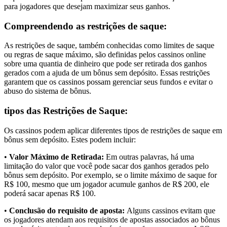
para jogadores que desejam maximizar seus ganhos.
Compreendendo as restrições de saque:
As restrições de saque, também conhecidas como limites de saque
ou regras de saque máximo, são definidas pelos cassinos online
sobre uma quantia de dinheiro que pode ser retirada dos ganhos
gerados com a ajuda de um bônus sem depósito. Essas restrições
garantem que os cassinos possam gerenciar seus fundos e evitar o
abuso do sistema de bônus.
tipos das Restrições de Saque:
Os cassinos podem aplicar diferentes tipos de restrições de saque em
bônus sem depósito. Estes podem incluir:
•
Valor Máximo de Retirada:
Em outras palavras, há uma
limitação do valor que você pode sacar dos ganhos gerados pelo
bônus sem depósito. Por exemplo, se o limite máximo de saque for
R$ 100, mesmo que um jogador acumule ganhos de R$ 200, ele
poderá sacar apenas R$ 100.
•
Conclusão do requisito de aposta:
Alguns cassinos evitam que
os jogadores atendam aos requisitos de apostas associados ao bônus