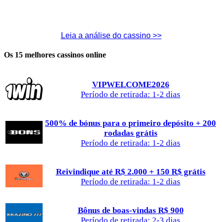
Leia a análise do cassino >>
Os 15 melhores cassinos online
VIPWELCOME2026
Período de retirada: 1-2 dias
500% de bónus para o primeiro depósito + 200
rodadas grátis
Período de retirada: 1-2 dias
Reivindique até R$ 2.000 + 150 R$ grátis
Período de retirada: 1-2 dias
Bônus de boas-vindas R$ 900
Período de retirada: 2-3 dias