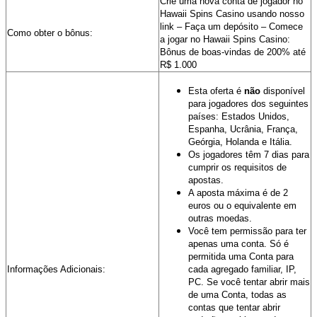
Crie uma nova conta de jogador no
Hawaii Spins Casino usando nosso
link – Faça um depósito – Comece
Como obter o bônus:
a jogar no Hawaii Spins Casino:
Bônus de boas-vindas de 200% até
R$ 1.000
Esta oferta é
não
disponível
para jogadores dos seguintes
países: Estados Unidos,
Espanha, Ucrânia, França,
Geórgia, Holanda e Itália.
Os jogadores têm 7 dias para
cumprir os requisitos de
apostas.
A aposta máxima é de 2
euros ou o equivalente em
outras moedas.
Você tem permissão para ter
apenas uma conta.
Só é
permitida uma Conta para
Informações Adicionais:
cada agregado familiar, IP,
PC. Se você tentar abrir mais
de uma Conta, todas as
contas que tentar abrir