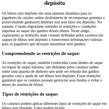
depósito
Os bônus sem depósito são uma maneira fantástica para os
jogadores de cassino online desfrutarem de recompensas gratuitas e
possivelmente ganharem dinheiro real sem fazer um depósito. No
entanto, é muito importante entender as restrições e condições
impostas ao saque dos ganhos desses bônus. Neste artigo,
exploramos as restrições mais comuns definidas pelos cassinos em
saques de bônus sem depósito e fornecemos informações valiosas
para os jogadores que desejam maximizar seus ganhos.
Compreendendo as restrições de saque:
As restrições de saque, também conhecidas como limites de saque
ou regras de saque máximo, são definidas pelos cassinos online
sobre uma quantia de dinheiro que pode ser retirada dos ganhos
gerados com a ajuda de um bônus sem depósito. Essas restrições
garantem que os cassinos possam gerenciar seus fundos e evitar o
abuso do sistema de bônus.
Tipos de restrições de saque:
Os cassinos podem aplicar diferentes tipos de restrições de saque em
bônus sem depósito. Estes podem incluir: