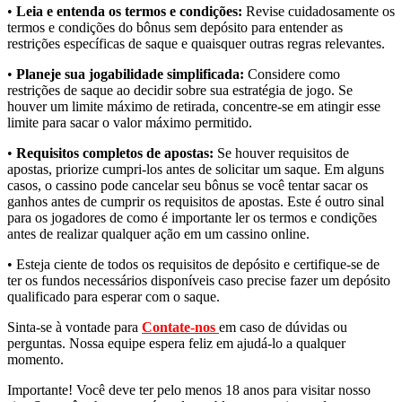
•
Leia e entenda os termos e condições:
Revise cuidadosamente os
termos e condições do bônus sem depósito para entender as
restrições específicas de saque e quaisquer outras regras relevantes.
•
Planeje sua jogabilidade simplificada:
Considere como
restrições de saque ao decidir sobre sua estratégia de jogo. Se
houver um limite máximo de retirada, concentre-se em atingir esse
limite para sacar o valor máximo permitido.
•
Requisitos completos de apostas:
Se houver requisitos de
apostas, priorize cumpri-los antes de solicitar um saque. Em alguns
casos, o cassino pode cancelar seu bônus se você tentar sacar os
ganhos antes de cumprir os requisitos de apostas. Este é outro sinal
para os jogadores de como é importante ler os termos e condições
antes de realizar qualquer ação em um cassino online.
• Esteja ciente de todos os requisitos de depósito e certifique-se de
ter os fundos necessários disponíveis caso precise fazer um depósito
qualificado para esperar com o saque.
Sinta-se à vontade para
Contate-nos
em caso de dúvidas ou
perguntas. Nossa equipe espera feliz em ajudá-lo a qualquer
momento.
Importante! Você deve ter pelo menos 18 anos para visitar nosso