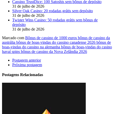
Cassino TrustDice: 100 Satoshis sem bônus de depósito
31 de julho de 2026
Silver Oak Casino: 20 rodadas grátis sem depósito
31 de julho de 2026
Twister Wins Casino: 50 rodadas grátis sem bônus de
depósito
31 de julho de 2026
Marcado com
Bônus de cassino de 1000 euros
bônus de cassino da
austrália
bônus de boas-vindas do cassino canadense 2026
bônus de
boas-vindas do cassino na alemanha
bônus de boas-vindas do casino
havaí spins
bônus de cassino da Nova Zelândia 2026
Postagem anterior
Próxima postagem
Postagens Relacionadas