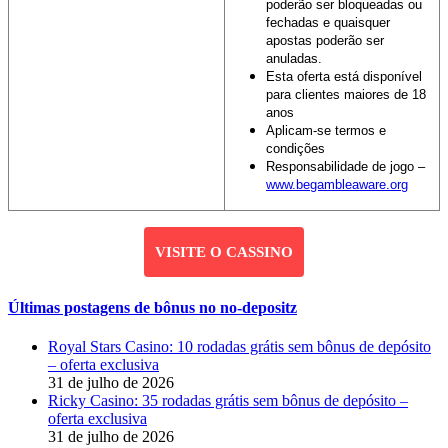
poderão ser bloqueadas ou
fechadas e quaisquer
apostas poderão ser
anuladas.
Esta oferta está disponível
para clientes maiores de 18
anos
Aplicam-se termos e
condições
Responsabilidade de jogo –
www.begambleaware.org
VISITE O CASSINO
Últimas postagens de bônus no no-depositz
Royal Stars Casino: 10 rodadas grátis sem bônus de depósito
– oferta exclusiva
31 de julho de 2026
Ricky Casino: 35 rodadas grátis sem bônus de depósito –
oferta exclusiva
31 de julho de 2026