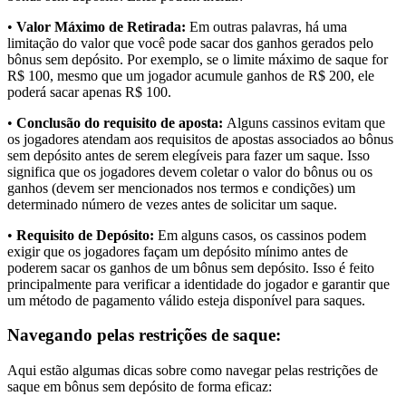
•
Valor Máximo de Retirada:
Em outras palavras, há uma
limitação do valor que você pode sacar dos ganhos gerados pelo
bônus sem depósito. Por exemplo, se o limite máximo de saque for
R$ 100, mesmo que um jogador acumule ganhos de R$ 200, ele
poderá sacar apenas R$ 100.
•
Conclusão do requisito de aposta:
Alguns cassinos evitam que
os jogadores atendam aos requisitos de apostas associados ao bônus
sem depósito antes de serem elegíveis para fazer um saque. Isso
significa que os jogadores devem coletar o valor do bônus ou os
ganhos (devem ser mencionados nos termos e condições) um
determinado número de vezes antes de solicitar um saque.
•
Requisito de Depósito:
Em alguns casos, os cassinos podem
exigir que os jogadores façam um depósito mínimo antes de
poderem sacar os ganhos de um bônus sem depósito. Isso é feito
principalmente para verificar a identidade do jogador e garantir que
um método de pagamento válido esteja disponível para saques.
Navegando pelas restrições de saque:
Aqui estão algumas dicas sobre como navegar pelas restrições de
saque em bônus sem depósito de forma eficaz: