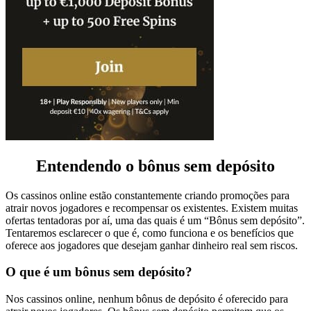
Entendendo o bônus sem depósito
Os cassinos online estão constantemente criando promoções para
atrair novos jogadores e recompensar os existentes. Existem muitas
ofertas tentadoras por aí, uma das quais é um “Bônus sem depósito”.
Tentaremos esclarecer o que é, como funciona e os benefícios que
oferece aos jogadores que desejam ganhar dinheiro real sem riscos.
O que é um bônus sem depósito?
Nos cassinos online, nenhum bônus de depósito é oferecido para