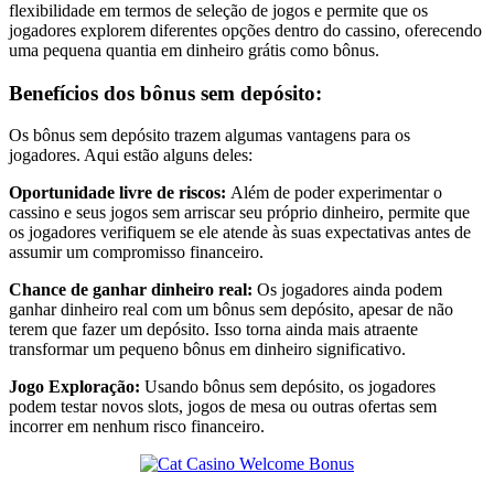
flexibilidade em termos de seleção de jogos e permite que os
jogadores explorem diferentes opções dentro do cassino, oferecendo
uma pequena quantia em dinheiro grátis como bônus.
Benefícios dos bônus sem depósito:
Os bônus sem depósito trazem algumas vantagens para os
jogadores. Aqui estão alguns deles:
Oportunidade livre de riscos:
Além de poder experimentar o
cassino e seus jogos sem arriscar seu próprio dinheiro, permite que
os jogadores verifiquem se ele atende às suas expectativas antes de
assumir um compromisso financeiro.
Chance de ganhar dinheiro real:
Os jogadores ainda podem
ganhar dinheiro real com um bônus sem depósito, apesar de não
terem que fazer um depósito. Isso torna ainda mais atraente
transformar um pequeno bônus em dinheiro significativo.
Jogo Exploração:
Usando bônus sem depósito, os jogadores
podem testar novos slots, jogos de mesa ou outras ofertas sem
incorrer em nenhum risco financeiro.