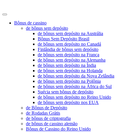
no-depositz
Bônus de cassino
de bônus sem depósito
de bônus sem depósito na Austrália
Bônus Sem Depósito Brasil
de bônus sem depósito no Canadá
Finlândia de bônus sem depósito
de bônus sem depósito na França
de bônus sem depósito na Alemanha
de bônus sem depósito na Índia
de bônus sem depósito na Holanda
de bônus sem depósito da Nova Zelândia
de bônus sem depósito na Polônia
de bônus sem depósito na África do Sul
Suécia sem bônus de depósito
de bônus sem depósito no Reino Unido
de bônus sem depósito nos EUA
de Bônus de Depósito
de Rodadas Grátis
de bônus de criptografia
de bônus de cassino alemão
Bônus de Cassino do Reino Unido