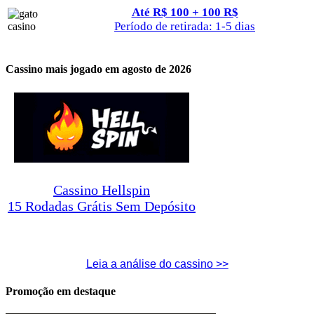
Até R$ 100 + 100 R$
Período de retirada: 1-5 dias
Cassino mais jogado em agosto de 2026
Cassino Hellspin
15 Rodadas Grátis Sem Depósito
Leia a análise do cassino >>
Promoção em destaque