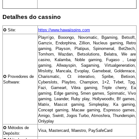
Detalhes do cassino
✪ Site:
https://www.hawaiispins.com
Playn’go, Booongo, Novomatic, Bgaming, Betsoft,
Gamzix, Endorphina, Zillion, Nucleus gaming, Retro
gaming, Playson, Platipus, Spinomenal, Bet2tech,
Tomhorn, Wazdan, Betsolutions, Belatra, We are
casino, Kalamba, Noble gaming, Fugaso , Leap
gaming, Allwayspin, Sagaming, Virtualgeneration,
Mrslotty, Mancala, Evoplay, Gamebeat, Goldenrace,
✪ Provedores de
Charismatic, Ct interativo, Spribe, Betixon,
Software:
Cyberslots, Playbro, Champion, 1×2, Tvbet, Tpg,
Fazi, Gameart, Vibra gaming, Triple cherry, Ea
gaming, Edge gaming, 5men games, Spinmatic, Vivo
gaming, Leander, Ruby play, Hollywoodtv, Bf games,
Matrix, Mascot gaming, Simpleplay, Ka gaming,
Concept gaming, Macaw gaming, Espresso games,
Amigo, Swintt, Jogos Turbo, Atmosfera, Thunderspin,
Onlyplay
✪ Métodos de
Visa, Mastercard, Maestro, PaySafeCard
Depósito: