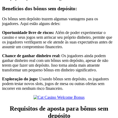
Benefícios dos bônus sem depósito:
Os bônus sem depósito trazem algumas vantagens para os
jogadores. Aqui estão alguns deles:
Oportunidade livre de riscos:
Além de poder experimentar o
cassino e seus jogos sem arriscar seu próprio dinheiro, permite que
os jogadores verifiquem se ele atende às suas expectativas antes de
assumir um compromisso financeiro.
Chance de ganhar dinheiro real:
Os jogadores ainda podem
ganhar dinheiro real com um bônus sem depósito, apesar de não
terem que fazer um depósito. Isso torna ainda mais atraente
transformar um pequeno bônus em dinheiro significativo.
Exploração do jogo:
Usando bônus sem depósito, os jogadores
podem testar novos slots, jogos de mesa ou outras ofertas sem
incorrer em nenhum risco financeiro.
Requisitos de aposta para bônus sem
depósito