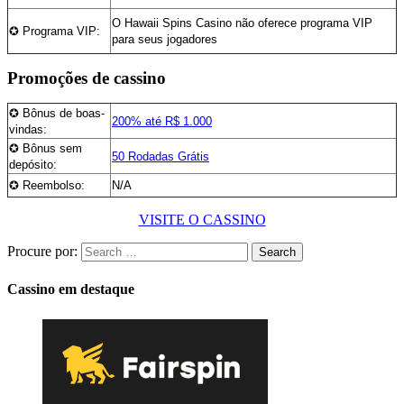
O Hawaii Spins Casino não oferece programa VIP
✪ Programa VIP:
para seus jogadores
Promoções de cassino
✪ Bônus de boas-
200% até R$ 1.000
vindas:
✪ Bônus sem
50 Rodadas Grátis
depósito:
✪ Reembolso:
N/A
VISITE O CASSINO
Procure por:
Cassino em destaque