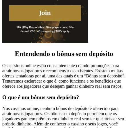
Entendendo o bônus sem depósito
Os cassinos online estão constantemente criando promoções para
atrair novos jogadores e recompensar os existentes. Existem muitas
ofertas tentadoras por aí, uma das quais é um “Bônus sem depósito”.
Tentaremos esclarecer o que é, como funciona e os benefícios que
oferece aos jogadores que desejam ganhar dinheiro real sem riscos.
O que é um bônus sem depósito?
Nos cassinos online, nenhum bônus de depósito é oferecido para
atrair novos jogadores. Os bônus sem depósito permitem que os
jogadores ganhem prêmios em dinheiro real sem ter que arriscar seu
próprio dinheiro. Além de conhecer o cassino e seus jogos, você