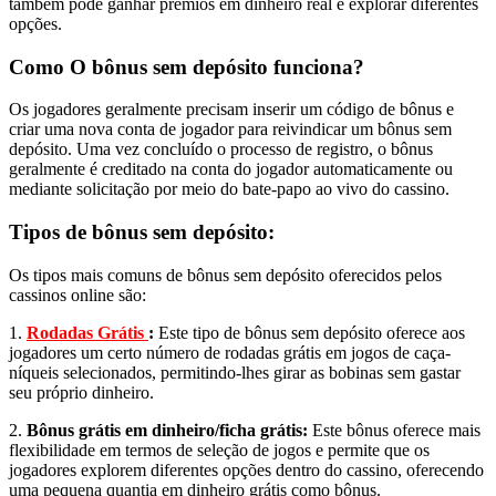
também pode ganhar prêmios em dinheiro real e explorar diferentes
opções.
Como O bônus sem depósito funciona?
Os jogadores geralmente precisam inserir um código de bônus e
criar uma nova conta de jogador para reivindicar um bônus sem
depósito. Uma vez concluído o processo de registro, o bônus
geralmente é creditado na conta do jogador automaticamente ou
mediante solicitação por meio do bate-papo ao vivo do cassino.
Tipos de bônus sem depósito:
Os tipos mais comuns de bônus sem depósito oferecidos pelos
cassinos online são:
1.
Rodadas Grátis
:
Este tipo de bônus sem depósito oferece aos
jogadores um certo número de rodadas grátis em jogos de caça-
níqueis selecionados, permitindo-lhes girar as bobinas sem gastar
seu próprio dinheiro.
2.
Bônus grátis em dinheiro/ficha grátis:
Este bônus oferece mais
flexibilidade em termos de seleção de jogos e permite que os
jogadores explorem diferentes opções dentro do cassino, oferecendo
uma pequena quantia em dinheiro grátis como bônus.