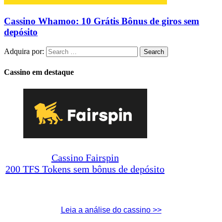
Cassino Whamoo: 10 Grátis Bônus de giros sem
depósito
Adquira por:
Cassino em destaque
Cassino Fairspin
200 TFS Tokens sem bônus de depósito
Leia a análise do cassino >>