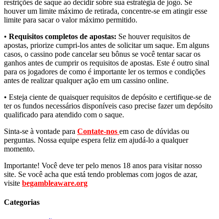
restrições de saque ao decidir sobre sua estratégia de jogo. Se
houver um limite máximo de retirada, concentre-se em atingir esse
limite para sacar o valor máximo permitido.
•
Requisitos completos de apostas:
Se houver requisitos de
apostas, priorize cumpri-los antes de solicitar um saque. Em alguns
casos, o cassino pode cancelar seu bônus se você tentar sacar os
ganhos antes de cumprir os requisitos de apostas. Este é outro sinal
para os jogadores de como é importante ler os termos e condições
antes de realizar qualquer ação em um cassino online.
• Esteja ciente de quaisquer requisitos de depósito e certifique-se de
ter os fundos necessários disponíveis caso precise fazer um depósito
qualificado para atendido com o saque.
Sinta-se à vontade para
Contate-nos
em caso de dúvidas ou
perguntas. Nossa equipe espera feliz em ajudá-lo a qualquer
momento.
Importante! Você deve ter pelo menos 18 anos para visitar nosso
site. Se você acha que está tendo problemas com jogos de azar,
visite
begambleaware.org
Categorias