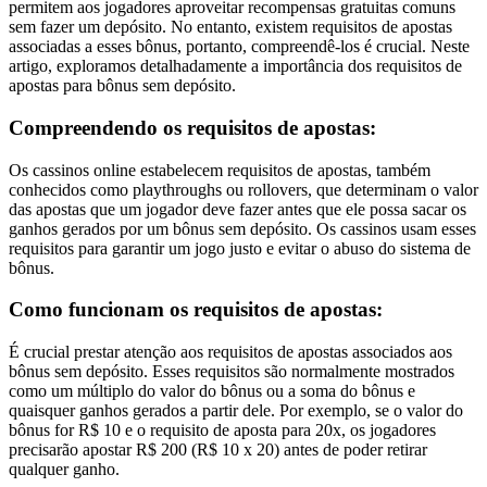
permitem aos jogadores aproveitar recompensas gratuitas comuns
sem fazer um depósito. No entanto, existem requisitos de apostas
associadas a esses bônus, portanto, compreendê-los é crucial. Neste
artigo, exploramos detalhadamente a importância dos requisitos de
apostas para bônus sem depósito.
Compreendendo os requisitos de apostas:
Os cassinos online estabelecem requisitos de apostas, também
conhecidos como playthroughs ou rollovers, que determinam o valor
das apostas que um jogador deve fazer antes que ele possa sacar os
ganhos gerados por um bônus sem depósito. Os cassinos usam esses
requisitos para garantir um jogo justo e evitar o abuso do sistema de
bônus.
Como funcionam os requisitos de apostas:
É crucial prestar atenção aos requisitos de apostas associados aos
bônus sem depósito. Esses requisitos são normalmente mostrados
como um múltiplo do valor do bônus ou a soma do bônus e
quaisquer ganhos gerados a partir dele. Por exemplo, se o valor do
bônus for R$ 10 e o requisito de aposta para 20x, os jogadores
precisarão apostar R$ 200 (R$ 10 x 20) antes de poder retirar
qualquer ganho.