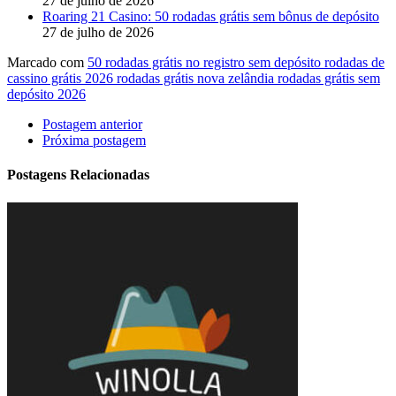
27 de julho de 2026
Roaring 21 Casino: 50 rodadas grátis sem bônus de depósito
27 de julho de 2026
Marcado com
50 rodadas grátis no registro sem depósito
rodadas de
cassino grátis 2026
rodadas grátis nova zelândia
rodadas grátis sem
depósito 2026
Postagem anterior
Próxima postagem
Postagens Relacionadas