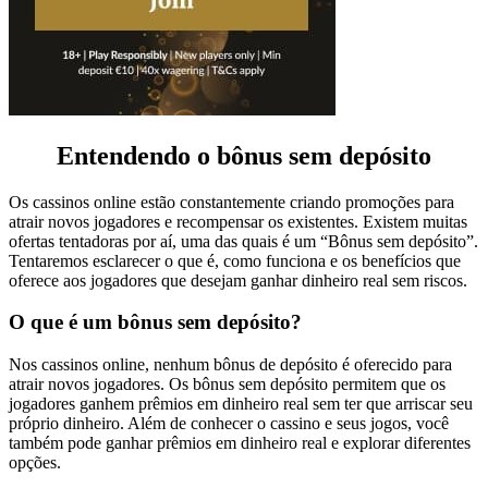
Entendendo o bônus sem depósito
Os cassinos online estão constantemente criando promoções para
atrair novos jogadores e recompensar os existentes. Existem muitas
ofertas tentadoras por aí, uma das quais é um “Bônus sem depósito”.
Tentaremos esclarecer o que é, como funciona e os benefícios que
oferece aos jogadores que desejam ganhar dinheiro real sem riscos.
O que é um bônus sem depósito?
Nos cassinos online, nenhum bônus de depósito é oferecido para
atrair novos jogadores. Os bônus sem depósito permitem que os
jogadores ganhem prêmios em dinheiro real sem ter que arriscar seu
próprio dinheiro. Além de conhecer o cassino e seus jogos, você
também pode ganhar prêmios em dinheiro real e explorar diferentes
opções.