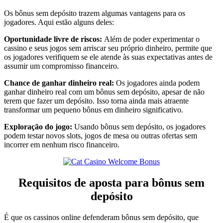
Os bônus sem depósito trazem algumas vantagens para os
jogadores. Aqui estão alguns deles:
Oportunidade livre de riscos:
Além de poder experimentar o
cassino e seus jogos sem arriscar seu próprio dinheiro, permite que
os jogadores verifiquem se ele atende às suas expectativas antes de
assumir um compromisso financeiro.
Chance de ganhar dinheiro real:
Os jogadores ainda podem
ganhar dinheiro real com um bônus sem depósito, apesar de não
terem que fazer um depósito. Isso torna ainda mais atraente
transformar um pequeno bônus em dinheiro significativo.
Exploração do jogo:
Usando bônus sem depósito, os jogadores
podem testar novos slots, jogos de mesa ou outras ofertas sem
incorrer em nenhum risco financeiro.
Requisitos de aposta para bônus sem
depósito
É que os cassinos online defenderam bônus sem depósito, que