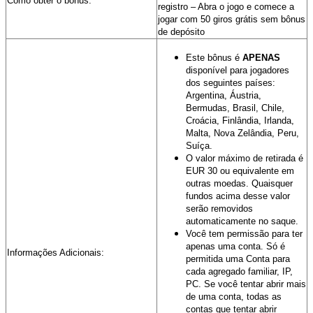
Como obter o bônus:
registro – Abra o jogo e comece a
jogar com 50 giros grátis sem bônus
de depósito
Este bônus é
APENAS
disponível para jogadores
dos seguintes países:
Argentina, Áustria,
Bermudas, Brasil, Chile,
Croácia, Finlândia, Irlanda,
Malta, Nova Zelândia, Peru,
Suíça.
O valor máximo de retirada é
EUR 30 ou equivalente em
outras moedas. Quaisquer
fundos acima desse valor
serão removidos
automaticamente no saque.
Você tem permissão para ter
apenas uma conta.
Só é
Informações Adicionais:
permitida uma Conta para
cada agregado familiar, IP,
PC. Se você tentar abrir mais
de uma conta, todas as
contas que tentar abrir