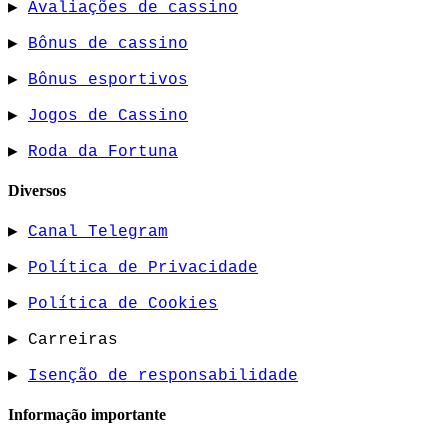
▶
Avaliações de cassino
▶
Bônus de cassino
▶
Bônus esportivos
▶
Jogos de Cassino
▶
Roda da Fortuna
Diversos
▶
Canal Telegram
▶
Política de Privacidade
▶
Política de Cookies
▶ Carreiras
▶
Isenção de responsabilidade
Informação importante