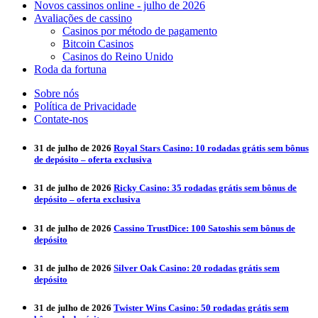
Novos cassinos online - julho de 2026
Avaliações de cassino
Casinos por método de pagamento
Bitcoin Casinos
Casinos do Reino Unido
Roda da fortuna
Sobre nós
Política de Privacidade
Contate-nos
31 de julho de 2026
Royal Stars Casino: 10 rodadas grátis sem bônus
de depósito – oferta exclusiva
31 de julho de 2026
Ricky Casino: 35 rodadas grátis sem bônus de
depósito – oferta exclusiva
31 de julho de 2026
Cassino TrustDice: 100 Satoshis sem bônus de
depósito
31 de julho de 2026
Silver Oak Casino: 20 rodadas grátis sem
depósito
31 de julho de 2026
Twister Wins Casino: 50 rodadas grátis sem