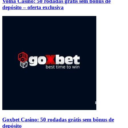
Volna Casino: 50 rodadas grátis sem bônus de
depósito – oferta exclusiva
Goxbet Casino: 50 rodadas grátis sem bônus de
depósito