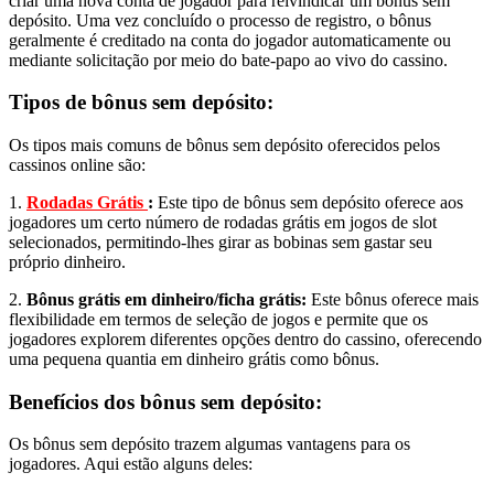
criar uma nova conta de jogador para reivindicar um bônus sem
depósito. Uma vez concluído o processo de registro, o bônus
geralmente é creditado na conta do jogador automaticamente ou
mediante solicitação por meio do bate-papo ao vivo do cassino.
Tipos de bônus sem depósito:
Os tipos mais comuns de bônus sem depósito oferecidos pelos
cassinos online são:
1.
Rodadas Grátis
:
Este tipo de bônus sem depósito oferece aos
jogadores um certo número de rodadas grátis em jogos de slot
selecionados, permitindo-lhes girar as bobinas sem gastar seu
próprio dinheiro.
2.
Bônus grátis em dinheiro/ficha grátis:
Este bônus oferece mais
flexibilidade em termos de seleção de jogos e permite que os
jogadores explorem diferentes opções dentro do cassino, oferecendo
uma pequena quantia em dinheiro grátis como bônus.
Benefícios dos bônus sem depósito:
Os bônus sem depósito trazem algumas vantagens para os
jogadores. Aqui estão alguns deles: