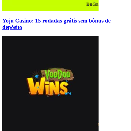
Yoju Casino: 15 rodadas grátis sem bônus de
depósito