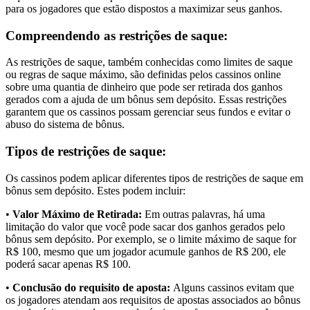
para os jogadores que estão dispostos a maximizar seus ganhos.
Compreendendo as restrições de saque:
As restrições de saque, também conhecidas como limites de saque
ou regras de saque máximo, são definidas pelos cassinos online
sobre uma quantia de dinheiro que pode ser retirada dos ganhos
gerados com a ajuda de um bônus sem depósito. Essas restrições
garantem que os cassinos possam gerenciar seus fundos e evitar o
abuso do sistema de bônus.
Tipos de restrições de saque:
Os cassinos podem aplicar diferentes tipos de restrições de saque em
bônus sem depósito. Estes podem incluir:
•
Valor Máximo de Retirada:
Em outras palavras, há uma
limitação do valor que você pode sacar dos ganhos gerados pelo
bônus sem depósito. Por exemplo, se o limite máximo de saque for
R$ 100, mesmo que um jogador acumule ganhos de R$ 200, ele
poderá sacar apenas R$ 100.
•
Conclusão do requisito de aposta:
Alguns cassinos evitam que
os jogadores atendam aos requisitos de apostas associados ao bônus