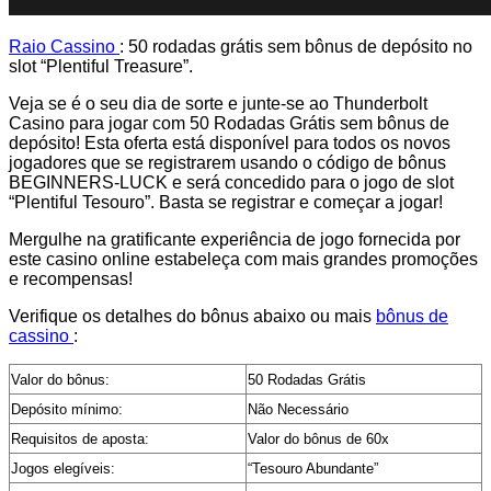
Raio Cassino
: 50 rodadas grátis sem bônus de depósito no
slot “Plentiful Treasure”.
Veja se é o seu dia de sorte e junte-se ao Thunderbolt
Casino para jogar com 50 Rodadas Grátis sem bônus de
depósito! Esta oferta está disponível para todos os novos
jogadores que se registrarem usando o código de bônus
BEGINNERS-LUCK e será concedido para o jogo de slot
“Plentiful Tesouro”. Basta se registrar e começar a jogar!
Mergulhe na gratificante experiência de jogo fornecida por
este casino online estabeleça com mais grandes promoções
e recompensas!
Verifique os detalhes do bônus abaixo ou mais
bônus de
cassino
:
Valor do bônus:
50 Rodadas Grátis
Depósito mínimo:
Não Necessário
Requisitos de aposta:
Valor do bônus de 60x
Jogos elegíveis:
“Tesouro Abundante”