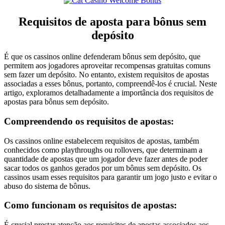
Requisitos de aposta para bônus sem
depósito
É que os cassinos online defenderam bônus sem depósito, que
permitem aos jogadores aproveitar recompensas gratuitas comuns
sem fazer um depósito. No entanto, existem requisitos de apostas
associadas a esses bônus, portanto, compreendê-los é crucial. Neste
artigo, exploramos detalhadamente a importância dos requisitos de
apostas para bônus sem depósito.
Compreendendo os requisitos de apostas:
Os cassinos online estabelecem requisitos de apostas, também
conhecidos como playthroughs ou rollovers, que determinam a
quantidade de apostas que um jogador deve fazer antes de poder
sacar todos os ganhos gerados por um bônus sem depósito. Os
cassinos usam esses requisitos para garantir um jogo justo e evitar o
abuso do sistema de bônus.
Como funcionam os requisitos de apostas:
É crucial prestar atenção aos requisitos de apostas associados aos