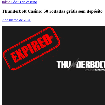
Início
Bônus de cassino
Thunderbolt Casino: 50 rodadas grátis sem depósito
7 de março de 2026