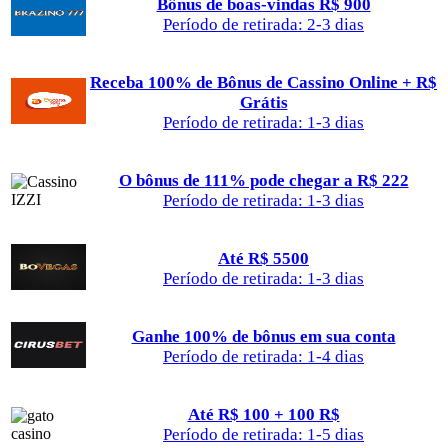
Bônus de boas-vindas R$ 900
Período de retirada: 2-3 dias
Receba 100% de Bônus de Cassino Online + R$
Grátis
Período de retirada: 1-3 dias
O bônus de 111% pode chegar a R$ 222
Período de retirada: 1-3 dias
Até R$ 5500
Período de retirada: 1-3 dias
Ganhe 100% de bônus em sua conta
Período de retirada: 1-4 dias
Até R$ 100 + 100 R$
Período de retirada: 1-5 dias