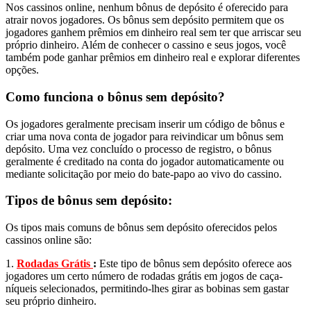
Nos cassinos online, nenhum bônus de depósito é oferecido para
atrair novos jogadores. Os bônus sem depósito permitem que os
jogadores ganhem prêmios em dinheiro real sem ter que arriscar seu
próprio dinheiro. Além de conhecer o cassino e seus jogos, você
também pode ganhar prêmios em dinheiro real e explorar diferentes
opções.
Como funciona o bônus sem depósito?
Os jogadores geralmente precisam inserir um código de bônus e
criar uma nova conta de jogador para reivindicar um bônus sem
depósito. Uma vez concluído o processo de registro, o bônus
geralmente é creditado na conta do jogador automaticamente ou
mediante solicitação por meio do bate-papo ao vivo do cassino.
Tipos de bônus sem depósito:
Os tipos mais comuns de bônus sem depósito oferecidos pelos
cassinos online são:
1.
Rodadas Grátis
:
Este tipo de bônus sem depósito oferece aos
jogadores um certo número de rodadas grátis em jogos de caça-
níqueis selecionados, permitindo-lhes girar as bobinas sem gastar
seu próprio dinheiro.