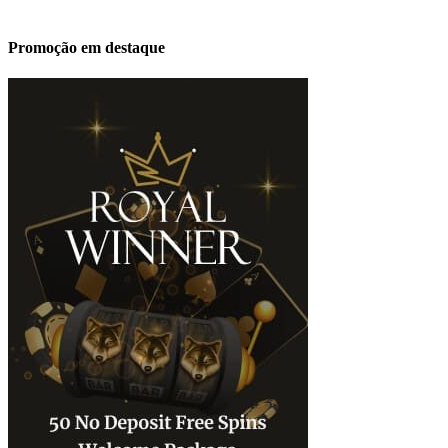
Promoção em destaque