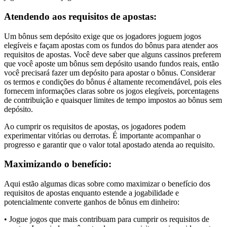
Atendendo aos requisitos de apostas:
Um bônus sem depósito exige que os jogadores joguem jogos
elegíveis e façam apostas com os fundos do bônus para atender aos
requisitos de apostas. Você deve saber que alguns cassinos preferem
que você aposte um bônus sem depósito usando fundos reais, então
você precisará fazer um depósito para apostar o bônus. Considerar
os termos e condições do bônus é altamente recomendável, pois eles
fornecem informações claras sobre os jogos elegíveis, porcentagens
de contribuição e quaisquer limites de tempo impostos ao bônus sem
depósito.
Ao cumprir os requisitos de apostas, os jogadores podem
experimentar vitórias ou derrotas. É importante acompanhar o
progresso e garantir que o valor total apostado atenda ao requisito.
Maximizando o benefício:
Aqui estão algumas dicas sobre como maximizar o benefício dos
requisitos de apostas enquanto estende a jogabilidade e
potencialmente converte ganhos de bônus em dinheiro:
• Jogue jogos que mais contribuam para cumprir os requisitos de