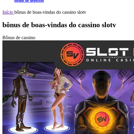
bônus de depósito
Início
bônus de boas-vindas do cassino slotv
bônus de boas-vindas do cassino slotv
Bônus de cassino