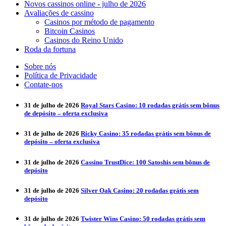
Novos cassinos online - julho de 2026
Avaliações de cassino
Casinos por método de pagamento
Bitcoin Casinos
Casinos do Reino Unido
Roda da fortuna
Sobre nós
Política de Privacidade
Contate-nos
31 de julho de 2026
Royal Stars Casino: 10 rodadas grátis sem bônus
de depósito – oferta exclusiva
31 de julho de 2026
Ricky Casino: 35 rodadas grátis sem bônus de
depósito – oferta exclusiva
31 de julho de 2026
Cassino TrustDice: 100 Satoshis sem bônus de
depósito
31 de julho de 2026
Silver Oak Casino: 20 rodadas grátis sem
depósito
31 de julho de 2026
Twister Wins Casino: 50 rodadas grátis sem