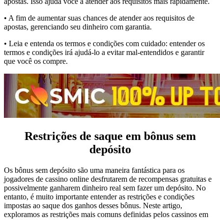
apostas. Isso ajuda você a atender aos requisitos mais rapidamente.
• A fim de aumentar suas chances de atender aos requisitos de
apostas, gerenciando seu dinheiro com garantia.
• Leia e entenda os termos e condições com cuidado: entender os
termos e condições irá ajudá-lo a evitar mal-entendidos e garantir
que você os compre.
Restrições de saque em bônus sem
depósito
Os bônus sem depósito são uma maneira fantástica para os
jogadores de cassino online desfrutarem de recompensas gratuitas e
possivelmente ganharem dinheiro real sem fazer um depósito. No
entanto, é muito importante entender as restrições e condições
impostas ao saque dos ganhos desses bônus. Neste artigo,
exploramos as restrições mais comuns definidas pelos cassinos em