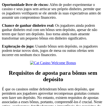
Oportunidade livre de riscos:
Além de poder experimentar o
cassino e seus jogos sem arriscar seu próprio dinheiro, permite que
os jogadores verifiquem se ele atende às suas expectativas antes de
assumir um compromisso financeiro.
Chance de ganhar dinheiro real:
Os jogadores ainda podem
ganhar dinheiro real com um bônus sem depósito, apesar de não
terem que fazer um depósito. Isso torna ainda mais atraente
transformar um pequeno bônus em dinheiro significativo.
Exploração do jogo:
Usando bônus sem depósito, os jogadores
podem testar novos slots, jogos de mesa ou outras ofertas sem
incorrer em nenhum risco financeiro.
Requisitos de aposta para bônus sem
depósito
É que os cassinos online defenderam bônus sem depósito, que
permitem aos jogadores aproveitar recompensas gratuitas comuns
sem fazer um depósito. No entanto, existem requisitos de apostas
associadas a esses bônus, portanto, compreendê-los é crucial. Neste