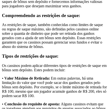
saques de bônus sem depósito e fornecemos informações valiosas
para jogadores que desejam maximizar seus ganhos.
Compreendendo as restrições de saque:
As restrições de saque, também conhecidas como limites de saque
ou regras de saque máximo, são definidas pelos cassinos online
sobre a quantia de dinheiro que pode ser retirada dos ganhos
gerados com a ajuda de um bônus sem depósito. Essas restrições
garantem que os cassinos possam gerenciar seus fundos e evitar o
abuso do sistema de bônus.
Tipos de restrições de saque:
Os cassinos podem aplicar diferentes tipos de restrições de saque em
bônus sem depósito. Estes podem incluir:
•
Valor Máximo de Retirada:
Em outras palavras, há uma
limitação do valor que você pode sacar dos ganhos gerados pelo
bônus sem depósito. Por exemplo, se o limite máximo de retirada for
R$ 100, mesmo que um jogador acumule ganhos de R$ 200, eles só
podem sacar R$ 100.
•
Conclusão do requisito de aposta:
Alguns cassinos evitam que
os jogadores atendam aos requisitos de apostas associados ao bônus