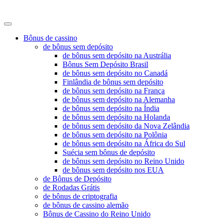
no-depositz
Bônus de cassino
de bônus sem depósito
de bônus sem depósito na Austrália
Bônus Sem Depósito Brasil
de bônus sem depósito no Canadá
Finlândia de bônus sem depósito
de bônus sem depósito na França
de bônus sem depósito na Alemanha
de bônus sem depósito na Índia
de bônus sem depósito na Holanda
de bônus sem depósito da Nova Zelândia
de bônus sem depósito na Polônia
de bônus sem depósito na África do Sul
Suécia sem bônus de depósito
de bônus sem depósito no Reino Unido
de bônus sem depósito nos EUA
de Bônus de Depósito
de Rodadas Grátis
de bônus de criptografia
de bônus de cassino alemão
Bônus de Cassino do Reino Unido