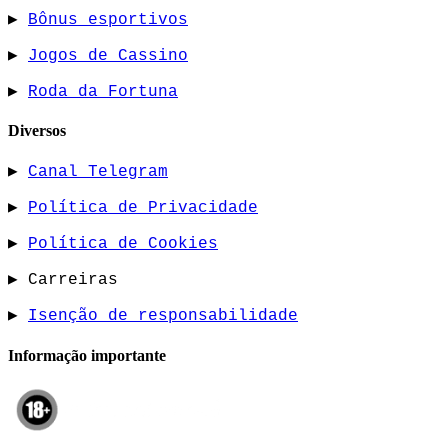
▶
Bônus esportivos
▶
Jogos de Cassino
▶
Roda da Fortuna
Diversos
▶
Canal Telegram
▶
Política de Privacidade
▶
Política de Cookies
▶ Carreiras
▶
Isenção de responsabilidade
Informação importante