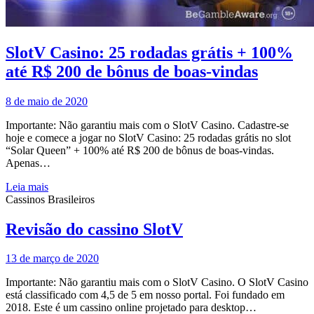
SlotV Casino: 25 rodadas grátis + 100%
até R$ 200 de bônus de boas-vindas
8 de maio de 2020
Importante: Não garantiu mais com o SlotV Casino. Cadastre-se
hoje e comece a jogar no SlotV Casino: 25 rodadas grátis no slot
“Solar Queen” + 100% até R$ 200 de bônus de boas-vindas.
Apenas…
Leia mais
Cassinos Brasileiros
Revisão do cassino SlotV
13 de março de 2020
Importante: Não garantiu mais com o SlotV Casino. O SlotV Casino
está classificado com 4,5 de 5 em nosso portal. Foi fundado em
2018. Este é um cassino online projetado para desktop…