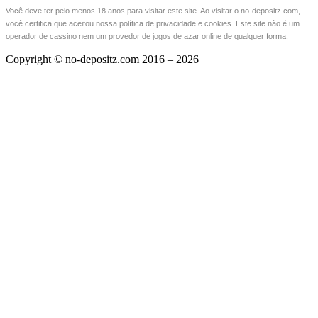
Você deve ter pelo menos 18 anos para visitar este site.
Ao visitar o no-depositz.com,
você certifica que aceitou nossa política de privacidade e cookies.
Este site não é um
operador de cassino nem um provedor de jogos de azar online de qualquer forma.
Copyright © no-depositz.com 2016 – 2026