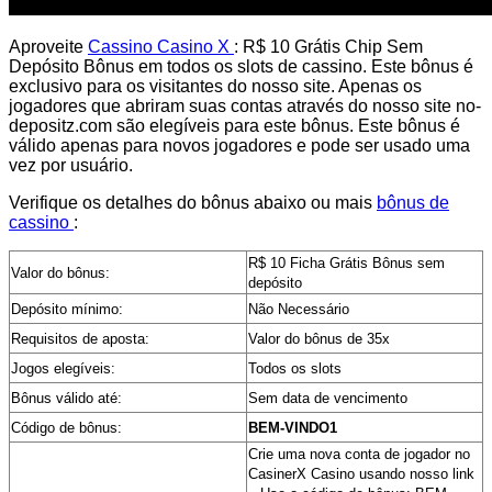
Aproveite
Cassino Casino X
: R$ 10 Grátis Chip Sem
Depósito Bônus em todos os slots de cassino. Este bônus é
exclusivo para os visitantes do nosso site. Apenas os
jogadores que abriram suas contas através do nosso site no-
depositz.com são elegíveis para este bônus. Este bônus é
válido apenas para novos jogadores e pode ser usado uma
vez por usuário.
Verifique os detalhes do bônus abaixo ou mais
bônus de
cassino
:
R$ 10 Ficha Grátis Bônus sem
Valor do bônus:
depósito
Depósito mínimo:
Não Necessário
Requisitos de aposta:
Valor do bônus de 35x
Jogos elegíveis:
Todos os slots
Bônus válido até:
Sem data de vencimento
Código de bônus:
BEM-VINDO1
Crie uma nova conta de jogador no
CasinerX Casino usando nosso link