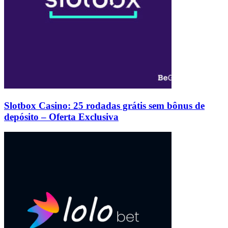
Slotbox Casino: 25 rodadas grátis sem bônus de
depósito – Oferta Exclusiva