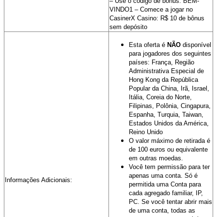
– Use o código de bônus: BEM-
VINDO1 – Comece a jogar no
CasinerX Casino: R$ 10 de bônus
sem depósito
Esta oferta é
NÃO
disponível
para jogadores dos seguintes
países: França, Região
Administrativa Especial de
Hong Kong da República
Popular da China, Irã, Israel,
Itália, Coreia do Norte,
Filipinas, Polônia, Cingapura,
Espanha, Turquia, Taiwan,
Estados Unidos da América,
Reino Unido
O valor máximo de retirada é
de 100 euros ou equivalente
em outras moedas.
Você tem permissão para ter
apenas uma conta.
Só é
Informações Adicionais:
permitida uma Conta para
cada agregado familiar, IP,
PC. Se você tentar abrir mais
de uma conta, todas as