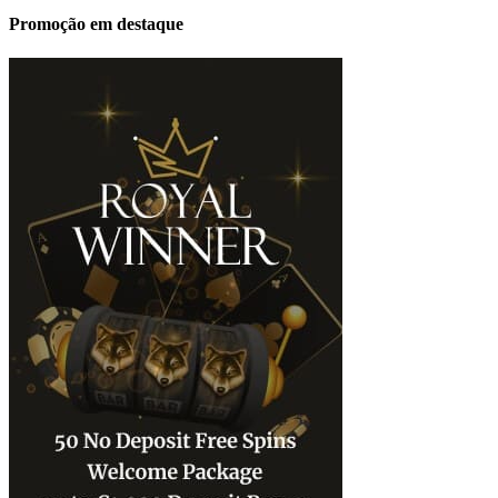
Promoção em destaque