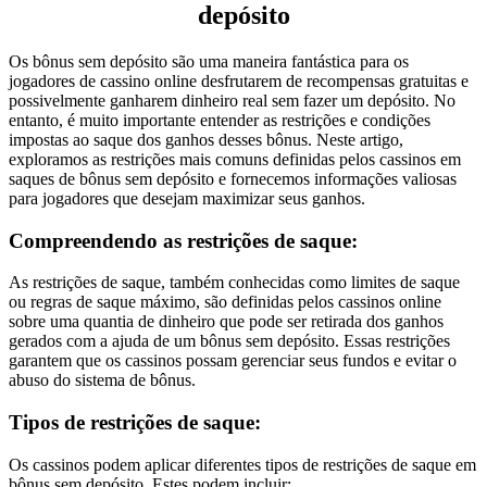
depósito
Os bônus sem depósito são uma maneira fantástica para os
jogadores de cassino online desfrutarem de recompensas gratuitas e
possivelmente ganharem dinheiro real sem fazer um depósito. No
entanto, é muito importante entender as restrições e condições
impostas ao saque dos ganhos desses bônus. Neste artigo,
exploramos as restrições mais comuns definidas pelos cassinos em
saques de bônus sem depósito e fornecemos informações valiosas
para jogadores que desejam maximizar seus ganhos.
Compreendendo as restrições de saque:
As restrições de saque, também conhecidas como limites de saque
ou regras de saque máximo, são definidas pelos cassinos online
sobre uma quantia de dinheiro que pode ser retirada dos ganhos
gerados com a ajuda de um bônus sem depósito. Essas restrições
garantem que os cassinos possam gerenciar seus fundos e evitar o
abuso do sistema de bônus.
Tipos de restrições de saque:
Os cassinos podem aplicar diferentes tipos de restrições de saque em
bônus sem depósito. Estes podem incluir: