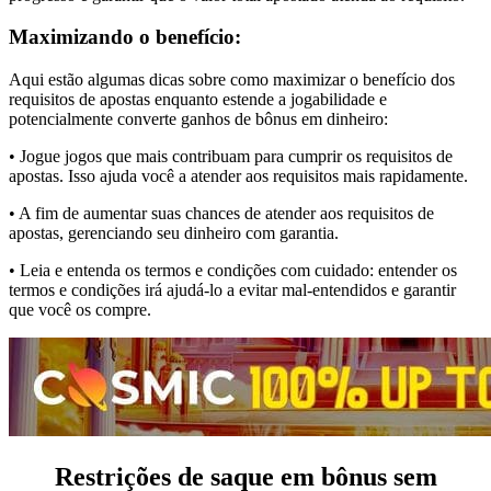
Maximizando o benefício:
Aqui estão algumas dicas sobre como maximizar o benefício dos
requisitos de apostas enquanto estende a jogabilidade e
potencialmente converte ganhos de bônus em dinheiro:
• Jogue jogos que mais contribuam para cumprir os requisitos de
apostas. Isso ajuda você a atender aos requisitos mais rapidamente.
• A fim de aumentar suas chances de atender aos requisitos de
apostas, gerenciando seu dinheiro com garantia.
• Leia e entenda os termos e condições com cuidado: entender os
termos e condições irá ajudá-lo a evitar mal-entendidos e garantir
que você os compre.
Restrições de saque em bônus sem