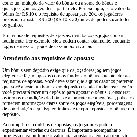
como um múltiplo do valor do bônus ou a soma do bônus e
quaisquer ganhos gerados a partir dele. Por exemplo, se o valor do
bônus for R$ 10 e o requisito de aposta para 20x, os jogadores
precisarão apostar R$ 200 (R$ 10 x 20) antes de poder sacar todos
os ganhos.
Em termos de requisitos de apostas, nem todos os jogos contam
igualmente. Por exemplo, slots podem contar totalmente, enquanto
jogos de mesa ou jogos de cassino ao vivo não.
Atendendo aos requisitos de apostas:
Um bônus sem depósito exige que os jogadores joguem jogos
elegíveis e façam apostas com os fundos do bônus para atender aos
requisitos de apostas. Você deve saber que alguns cassinos preferem
que você aposte um bônus sem depósito usando fundos reais, então
você precisará fazer um depósito para apostar o bônus. Considerar
os termos e condições do bônus é altamente recomendável, pois eles
fornecem informações claras sobre os jogos elegíveis, porcentagens
de contribuição e quaisquer limites de tempo impostos ao bônus sem
depósito.
Ao cumprir os requisitos de apostas, os jogadores podem
experimentar vitórias ou derrotas. É importante acompanhar o
progresso e garantir que o valor total apostado atenda ao requisito.