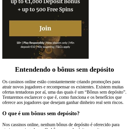
Entendendo o bônus sem depósito
Os cassinos online estão constantemente criando promoções para
atrair novos jogadores e recompensar os existentes. Existem muitas
ofertas tentadoras por aí, uma das quais é um “Bônus sem depósito”.
Tentaremos esclarecer o que é, como funciona e os benefícios que
oferece aos jogadores que desejam ganhar dinheiro real sem riscos.
O que é um bônus sem depósito?
Nos cassinos online, nenhum bônus de depósito é oferecido para