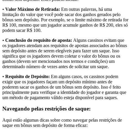
•
Valor Máximo de Retirada:
Em outras palavras, há uma
limitação do valor que você pode sacar dos ganhos gerados pelo
bônus sem depósito. Por exemplo, se o limite máximo de retirada for
R$ 100, mesmo que um jogador acumule ganhos de R$ 200, eles só
podem sacar R$ 100.
•
Conclusão do requisito de aposta:
Alguns cassinos evitam que
os jogadores atendam aos requisitos de apostas associados ao bônus
sem depósito antes de serem elegíveis para fazer um saque. Isso
significa que os jogadores devem coletar o valor do bônus ou os
ganhos (devem ser mencionados nos termos e condições) um
determinado número de vezes antes de solicitar um saque.
•
Requisito de Depósito:
Em alguns casos, os cassinos podem
exigir que os jogadores façam um depósito mínimo antes de
poderem sacar os ganhos de um bônus sem depósito. Isso é feito
principalmente para verifique a identidade do jogador e garanta que
um método de pagamento válido esteja disponível para saques.
Navegando pelas restrições de saque:
Aqui estão algumas dicas sobre como navegar pelas restrições de
saque em bônus sem depósito de forma eficaz: